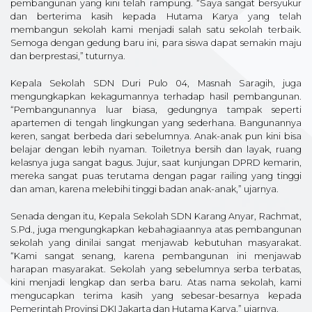
pembangunan yang kini telah rampung. “Saya sangat bersyukur
dan berterima kasih kepada Hutama Karya yang telah
membangun sekolah kami menjadi salah satu sekolah terbaik.
Semoga dengan gedung baru ini, para siswa dapat semakin maju
dan berprestasi,” tuturnya.
Kepala Sekolah SDN Duri Pulo 04, Masnah Saragih, juga
mengungkapkan kekagumannya terhadap hasil pembangunan.
“Pembangunannya luar biasa, gedungnya tampak seperti
apartemen di tengah lingkungan yang sederhana. Bangunannya
keren, sangat berbeda dari sebelumnya. Anak-anak pun kini bisa
belajar dengan lebih nyaman. Toiletnya bersih dan layak, ruang
kelasnya juga sangat bagus. Jujur, saat kunjungan DPRD kemarin,
mereka sangat puas terutama dengan pagar railing yang tinggi
dan aman, karena melebihi tinggi badan anak-anak,” ujarnya.
Senada dengan itu, Kepala Sekolah SDN Karang Anyar, Rachmat,
S.Pd., juga mengungkapkan kebahagiaannya atas pembangunan
sekolah yang dinilai sangat menjawab kebutuhan masyarakat.
“Kami sangat senang, karena pembangunan ini menjawab
harapan masyarakat. Sekolah yang sebelumnya serba terbatas,
kini menjadi lengkap dan serba baru. Atas nama sekolah, kami
mengucapkan terima kasih yang sebesar-besarnya kepada
Pemerintah Provinsi DKI Jakarta dan Hutama Karya,” ujarnya.