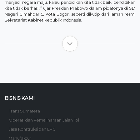
menjadi negara maju, kalau pendidikan kita tidak baik, pendidikan
kita tidak berhasil,” ujar Presiden Prabowo dalam pidatonya di SD
Negeri Cimahpar 5, Kota Bogor, seperti dikutip dari laman resmi
Sekretariat Kabinet Republik Indonesia.
BISNIS KAMI
Trans Sumatera
Operasi dan Pemeliharaan Jalan Tol
Jasa Konstruksi dan EPC
Manufaktur