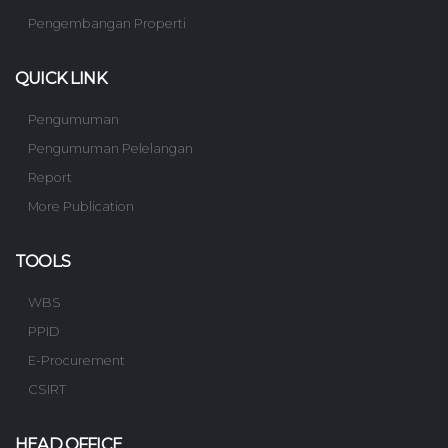
Pengembangan Properti
QUICK LINK
Pengumuman
Pengumuman Pelelangan
Report
More Publication
TOOLS
WBS
PPID
E-Procurement
CSIRT
HEAD OFFICE