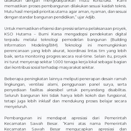
dilakukan dengan mengedepankan mutu konstruksi. “Kami
memastikan proses pembangunan dilakukan sesuai kaidah teknis.
Mutu hasil menjadi prioritas utama agar aman, nyaman, dan sesuai
dengan standar bangunan pendidikan,” ujar Adjib.
Untuk memastikan efisiensi dan presisi selama pelaksanaan proyek,
KSO Hutama – Bumi Karsa mengadopsi pendekatan digital
terpadu melalui teknologi pemodelan bangunan (Building
Information Modeling/BIM). Teknologi ini memungkinkan
perencanaan yang lebih akurat, koordinasi lintas tim yang lebih
baik, serta monitoring progres secara real-time. Selain itu, proyek
ini turut menyerap sekitar 1.000 tenaga kerja lokal sebagai bagian
dari kontribusi sosial terhadap masyarakat sekitar.
Beberapa peningkatan lainnya meliputi penerapan desain ramah
lingkungan, ventilasi alami, penggunaan panel surya, serta
penyediaan fasilitas aksesibel untuk penyandang disabilitas.
Seluruh bangunan kini tidak hanya lebih kokoh dan fungsional,
tetapi juga lebih inklusif dan mendukung proses belajar secara
menyeluruh.
Pembangunan ini mendapat apresiasi dari Pemerintah
Kecamatan Sawah Besar. “Kami atas nama Pemerintah
Kecamatan Sawah Besar mengucapkan apresiasi dan