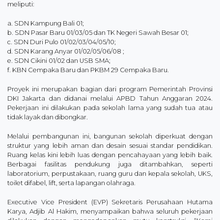
meliputi:
a. SDN Kampung Bali 01;
b. SDN Pasar Baru 01/03/05 dan TK Negeri Sawah Besar 01;
c. SDN Duri Pulo 01/02/03/04/05/10;
d. SDN Karang Anyar 01/02/05/06/08 ;
e. SDN Cikini 01/02 dan USB SMA;
f. KBN Cempaka Baru dan PKBM 29 Cempaka Baru.
Proyek ini merupakan bagian dari program Pemerintah Provinsi
DKI Jakarta dan didanai melalui APBD Tahun Anggaran 2024.
Pekerjaan ini dilakukan pada sekolah lama yang sudah tua atau
tidak layak dan dibongkar.
Melalui pembangunan ini, bangunan sekolah diperkuat dengan
struktur yang lebih aman dan desain sesuai standar pendidikan.
Ruang kelas kini lebih luas dengan pencahayaan yang lebih baik.
Berbagai fasilitas pendukung juga ditambahkan, seperti
laboratorium, perpustakaan, ruang guru dan kepala sekolah, UKS,
toilet difabel, lift, serta lapangan olahraga.
Executive Vice President (EVP) Sekretaris Perusahaan Hutama
Karya, Adjib Al Hakim, menyampaikan bahwa seluruh pekerjaan