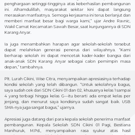
penghargaan setinggi-tingginya atas keberhasilan pembangunan
ini. Alhamdulillah, masyarakat sekitar kini dapat langsung
merasakan manfaatnya. Semoga kerjasama ini terus berlanjut dan
memberi manfaat besar bagi warga kami,” ujar Andre Ravnic,
Wakil Camat Kecamatan Sawah Besar, saat kunjungannya di SDN
Karang Anyar.
Ia juga menambahkan harapan agar sekolah-sekolah tersebut
dapat melahirkan generasi penerus dari wilayahnya. “Kami
berharap sekolah ini dapat mencetak kader-kader bangsa dari
anak-anak SDN Karang Anyar sebagai calon pemimpin masa
depan,” tambahnya.
Plt. Lurah Cikini, Wise Citra, menyampaikan apresiasinya terhadap
kondisi sekolah yang telah dibangun. “Untuk sekolahnya bagus,
saya sudah cek dari SDN Cikini 01 dan 02, khususnya kelas 1 sampai
4 yang terbagi hingga kelas G—itu berarti ada empat kelas per
jenjang, dan menurut saya kondisinya sudah sangat baik. USB
SMA-nya juga sangat bagus,” ujarnya.
Apresiasi juga datang dari para kepala sekolah penerima manfaat
pembangunan. Kepala Sekolah SDN Cikini 01 Pagi, Bestiana
Manihuruk, M.Pd., menyampaikan rasa syukur atas hasil