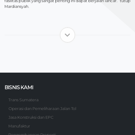
fasilitas publik yang sangat penting ini dapat berjalan lancar.” tutup
Mardiansyah.
BISNIS KAMI
Trans Sumatera
Operasi dan Pemeliharaan Jalan Tol
Jasa Konstruksi dan EPC
Manufaktur
Pengembangan Properti