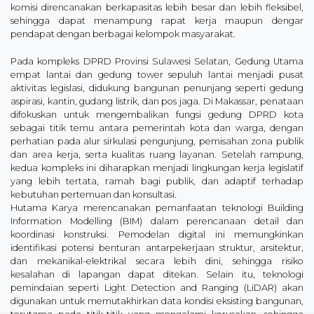
komisi direncanakan berkapasitas lebih besar dan lebih fleksibel,
sehingga dapat menampung rapat kerja maupun dengar
pendapat dengan berbagai kelompok masyarakat.
Pada kompleks DPRD Provinsi Sulawesi Selatan, Gedung Utama
empat lantai dan gedung tower sepuluh lantai menjadi pusat
aktivitas legislasi, didukung bangunan penunjang seperti gedung
aspirasi, kantin, gudang listrik, dan pos jaga. Di Makassar, penataan
difokuskan untuk mengembalikan fungsi gedung DPRD kota
sebagai titik temu antara pemerintah kota dan warga, dengan
perhatian pada alur sirkulasi pengunjung, pemisahan zona publik
dan area kerja, serta kualitas ruang layanan. Setelah rampung,
kedua kompleks ini diharapkan menjadi lingkungan kerja legislatif
yang lebih tertata, ramah bagi publik, dan adaptif terhadap
kebutuhan pertemuan dan konsultasi.
Hutama Karya merencanakan pemanfaatan teknologi Building
Information Modelling (BIM) dalam perencanaan detail dan
koordinasi konstruksi. Pemodelan digital ini memungkinkan
identifikasi potensi benturan antarpekerjaan struktur, arsitektur,
dan mekanikal-elektrikal secara lebih dini, sehingga risiko
kesalahan di lapangan dapat ditekan. Selain itu, teknologi
pemindaian seperti Light Detection and Ranging (LiDAR) akan
digunakan untuk memutakhirkan data kondisi eksisting bangunan,