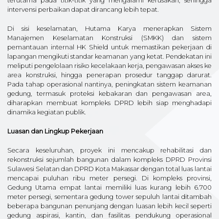
terutama pada titik-titik yang mengalami kerusakan, sehingga
intervensi perbaikan dapat dirancang lebih tepat.
Di sisi keselamatan, Hutama Karya menerapkan Sistem
Manajemen Keselamatan Konstruksi (SMKK) dan sistem
pemantauan internal HK Shield untuk memastikan pekerjaan di
lapangan mengikuti standar keamanan yang ketat. Pendekatan ini
meliputi pengelolaan risiko kecelakaan kerja, pengawasan akses ke
area konstruksi, hingga penerapan prosedur tanggap darurat.
Pada tahap operasional nantinya, peningkatan sistem keamanan
gedung, termasuk proteksi kebakaran dan pengawasan area,
diharapkan membuat kompleks DPRD lebih siap menghadapi
dinamika kegiatan publik.
Luasan dan Lingkup Pekerjaan
Secara keseluruhan, proyek ini mencakup rehabilitasi dan
rekonstruksi sejumlah bangunan dalam kompleks DPRD Provinsi
Sulawesi Selatan dan DPRD Kota Makassar dengan total luas lantai
mencapai puluhan ribu meter persegi. Di kompleks provinsi,
Gedung Utama empat lantai memiliki luas kurang lebih 6.700
meter persegi, sementara gedung tower sepuluh lantai ditambah
beberapa bangunan penunjang dengan luasan lebih kecil seperti
gedung aspirasi, kantin, dan fasilitas pendukung operasional