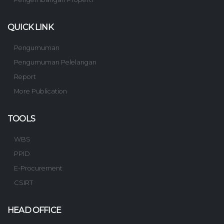
QUICK LINK
Pengumuman
Pengumuman Pelelangan
Report
More Publication
TOOLS
WBS
PPID
E-Procurement
CSIRT
HEAD OFFICE