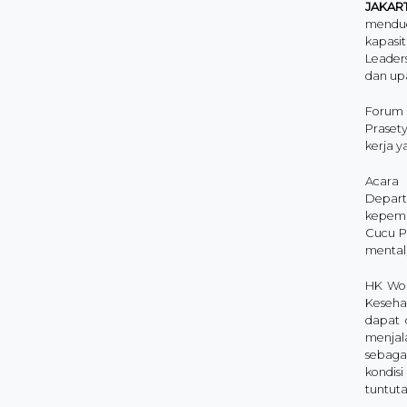
JAKAR
mendud
kapasit
Leader
dan up
Forum 
Praset
kerja 
Acara 
Depart
kepemim
Cucu P
mental,
HK Wom
Keseha
dapat 
menjal
sebaga
kondisi
tuntut