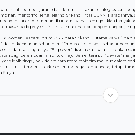
an, hasil pembelajaran dari forum ini akan diintegrasikan den
mpinan, mentoring, serta jejaring Srikandi lintas BUMN. Harapannya,
bangan karier perempuan di Hutama Karya, sehingga kian banyak per
termasuk pada proyek infrastruktur nasional dan pengembangan jaringan
i HK Women Leaders Forum 2025, para Srikandi Hutama Karya juga d
e” dalam kehidupan sehari-hari. “Embrace” dimaknai sebagai peneri
 peran dan tantangannya. “Empower” diwujudkan dalam tindakan sal
atan bagi perempuan lain untuk maju. Sementara itu, “Elevate” men
el yang lebih tinggi, baik dalam cara memimpin tim maupun dalam berk
an, nilai-nilai tersebut tidak berhenti sebagai tema acara, tetapi t
 Karya.