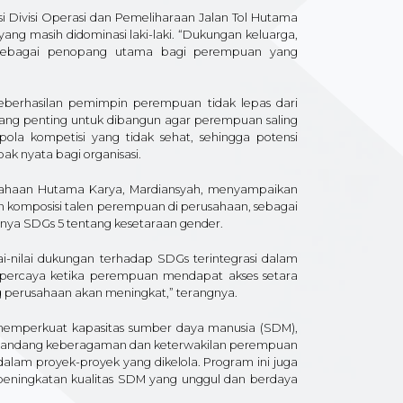
Divisi Operasi dan Pemeliharaan Jalan Tol Hutama
r yang masih didominasi laki-laki. “Dukungan keluarga,
ng sebagai penopang utama bagi perempuan yang
eberhasilan pemimpin perempuan tidak lepas dari
ng penting untuk dibangun agar perempuan saling
pola kompetisi yang tidak sehat, sehingga potensi
 nyata bagi organisasi.
usahaan Hutama Karya, Mardiansyah, menyampaikan
komposisi talen perempuan di perusahaan, sebagai
nya SDGs 5 tentang kesetaraan gender.
-nilai dukungan terhadap SDGs terintegrasi dalam
 percaya ketika perempuan mendapat akses setara
perusahaan akan meningkat,” terangnya.
memperkuat kapasitas sumber daya manusia (SDM),
 memandang keberagaman dan keterwakilan perempuan
 dalam proyek-proyek yang dikelola. Program ini juga
 peningkatan kualitas SDM yang unggul dan berdaya