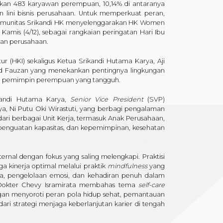
akan 483 karyawan perempuan, 10,14% di antaranya
an lini bisnis perusahaan. Untuk memperkuat peran,
komunitas Srikandi HK menyelenggarakan HK Women
amis (4/12), sebagai rangkaian peringatan Hari Ibu
n perusahaan.​
r (HKI) sekaligus Ketua Srikandi Hutama Karya, Aji
ad Fauzan yang menekankan pentingnya lingkungan
hnya pemimpin perempuan yang tangguh.
ikandi Hutama Karya,
Senior Vice President
(SVP)
a, Ni Putu Oki Wirastuti, yang berbagi pengalaman
dari berbagai Unit Kerja, termasuk Anak Perusahaan,
, penguatan kapasitas, dan kepemimpinan, kesehatan
nal dengan fokus yang saling melengkapi. Praktisi
a kinerja optimal melalui praktik
mindfulness
yang
eda, pengelolaan emosi, dan kehadiran penuh dalam
, Dokter Chevy Isramirata membahas tema
self-care
ngan menyoroti peran pola hidup sehat, pemantauan
ari strategi menjaga keberlanjutan karier di tengah