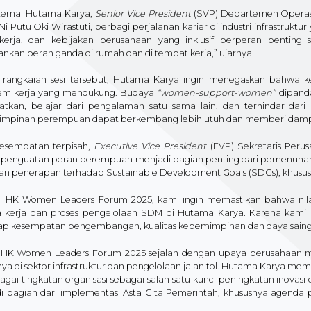
nternal Hutama Karya,
Senior Vice President
(SVP) Departemen Operasi 
Ni Putu Oki Wirastuti, berbagi perjalanan karier di industri infrastruktu
kerja, dan kebijakan perusahaan yang inklusif berperan penti
nkan peran ganda di rumah dan di tempat kerja,” ujarnya.
i rangkaian sesi tersebut, Hutama Karya ingin menegaskan bahwa k
tem kerja yang mendukung. Budaya
“women-support-women”
dipanda
tkan, belajar dari pengalaman satu sama lain, dan terhindar dari 
mpinan perempuan dapat berkembang lebih utuh dan memberi dampak
esempatan terpisah,
Executive Vice President
(EVP) Sekretaris Per
penguatan peran perempuan menjadi bagian penting dari pemenuhan 
an penerapan terhadap Sustainable Development Goals (SDGs), khusus
ui HK Women Leaders Forum 2025, kami ingin memastikan bahwa nilai
 kerja dan proses pengelolaan SDM di Hutama Karya. Karena kami
ap kesempatan pengembangan, kualitas kepemimpinan dan daya saing 
tif HK Women Leaders Forum 2025 sejalan dengan upaya perusahaan 
nya di sektor infrastruktur dan pengelolaan jalan tol. Hutama Karya
agai tingkatan organisasi sebagai salah satu kunci peningkatan inovasi
i bagian dari implementasi Asta Cita Pemerintah, khususnya agenda