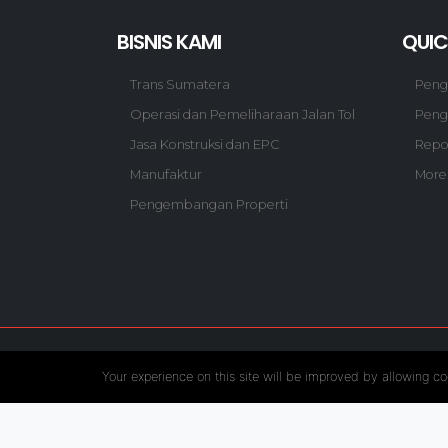
BISNIS KAMI
QUIC
Trans Sumatera
Pen
Operasi dan Pemeliharaan Jalan Tol
Peng
Jasa Konstruksi dan EPC
Repo
Manufaktur
More
Pengembangan Properti
Follow US :
Your experience on this site will be improved by allowing co