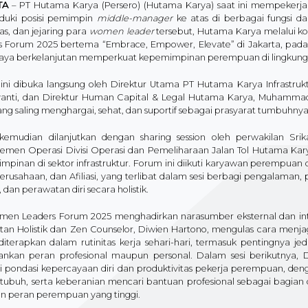
TA
– PT Hutama Karya (Persero) (Hutama Karya) saat ini mempekerj
uki posisi pemimpin
middle-manager
ke atas di berbagai fungsi d
as, dan jejaring para
women leader
tersebut, Hutama Karya melalui 
s Forum 2025 bertema “Embrace, Empower, Elevate” di Jakarta, pada K
aya berkelanjutan memperkuat kepemimpinan perempuan di lingkunga
ini dibuka langsung oleh Direktur Utama PT Hutama Karya Infrastruktu
yanti, dan Direktur Human Capital & Legal Hutama Karya, Muhamm
yang saling menghargai, sehat, dan suportif sebagai prasyarat tumbu
kemudian dilanjutkan dengan sharing session oleh perwakilan Sr
emen Operasi Divisi Operasi dan Pemeliharaan Jalan Tol Hutama Kary
pinan di sektor infrastruktur.​ Forum ini diikuti karyawan perempuan 
erusahaan, dan Afiliasi, yang terlibat dalam sesi berbagi pengalaman
 dan perawatan diri secara holistik.​
en Leaders Forum 2025 menghadirkan narasumber eksternal dan inter
tan Holistik dan Zen Counselor, Diwien Hartono, mengulas cara menjag
diterapkan dalam rutinitas kerja sehari-hari, termasuk pentingnya j
ankan peran profesional maupun personal. Dalam sesi berikutnya
i pondasi kepercayaan diri dan produktivitas pekerja perempuan, de
 tubuh, serta keberanian mencari bantuan profesional sebagai bagian d
an peran perempuan yang tinggi.​