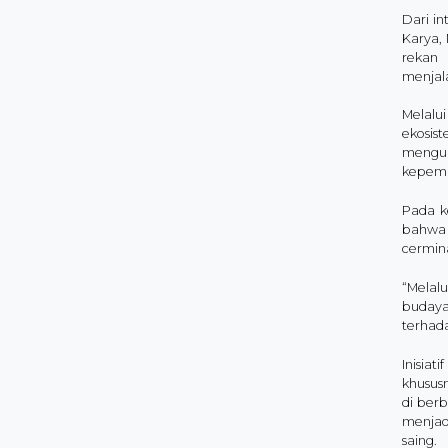
Dari i
Karya, 
rekan 
menjala
Melalu
ekosis
mengua
kepemi
Pada k
bahwa 
cermin
“Melal
budaya
terhad
Inisia
khusus
di berb
menjad
saing.​