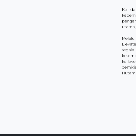
Ke dep
kepemi
pengem
utama, 
Melalu
Elevat
segala
kesemp
ke lev
demiki
Hutama