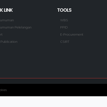
K LINK
TOOLS
gumuman
WBS
umuman Pelelangan
PPID
rt
E-Procurement
 Publication
CSIRT
© Copyright 2020. Hutama Karya All Rights Reserved.
okies.