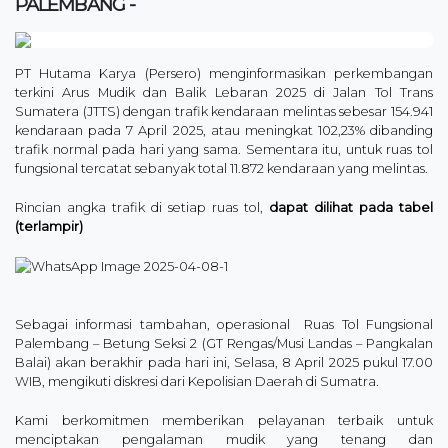
PALEMBANG -
PT Hutama Karya (Persero) menginformasikan perkembangan
terkini Arus Mudik dan Balik Lebaran 2025 di Jalan Tol Trans
Sumatera (JTTS) dengan trafik kendaraan melintas sebesar 154.941
kendaraan pada 7 April 2025, atau meningkat 102,23% dibanding
trafik normal pada hari yang sama. Sementara itu, untuk ruas tol
fungsional tercatat sebanyak total 11.872 kendaraan yang melintas.
Rincian angka trafik di setiap ruas tol,
dapat dilihat pada tabel
(terlampir)
Sebagai informasi tambahan, operasional Ruas Tol Fungsional
Palembang – Betung Seksi 2 (GT Rengas/Musi Landas – Pangkalan
Balai) akan berakhir pada hari ini, Selasa, 8 April 2025 pukul 17.00
WIB, mengikuti diskresi dari Kepolisian Daerah di Sumatra.
Kami berkomitmen memberikan pelayanan terbaik untuk
menciptakan pengalaman mudik yang tenang dan