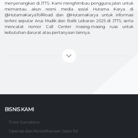
menyenangkan di JTTS. Kami menghimbau pengguna jalan untuk
memantau akun resmi media sosial Hutama Karya di
@HutamaKaryaTollRoad dan @HutamaKarya untuk informasi
terkini seputar Arus Mudik dan Balik Lebaran 2025 di JTTS, serta
mencatat nomor Call Center masing-masing ruas untuk
kebutuhan darurat atau pertanyaan lainnya.
BISNIS KAMI
Trans Sumatera
Operasi dan Pemeliharaan Jalan Tol