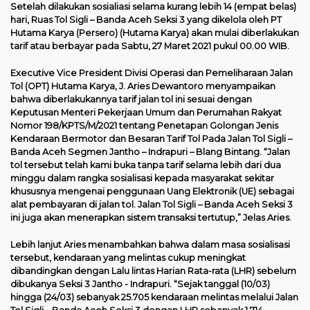
Setelah dilakukan sosialiasi selama kurang lebih 14 (empat belas)
hari, Ruas Tol Sigli – Banda Aceh Seksi 3 yang dikelola oleh PT
Hutama Karya (Persero) (Hutama Karya) akan mulai diberlakukan
tarif atau berbayar pada Sabtu, 27 Maret 2021 pukul 00.00 WIB.
Executive Vice President Divisi Operasi dan Pemeliharaan Jalan
Tol (OPT) Hutama Karya, J. Aries Dewantoro menyampaikan
bahwa diberlakukannya tarif jalan tol ini sesuai dengan
Keputusan Menteri Pekerjaan Umum dan Perumahan Rakyat
Nomor 198/KPTS/M/2021 tentang Penetapan Golongan Jenis
Kendaraan Bermotor dan Besaran Tarif Tol Pada Jalan Tol Sigli –
Banda Aceh Segmen Jantho – Indrapuri – Blang Bintang. “Jalan
tol tersebut telah kami buka tanpa tarif selama lebih dari dua
minggu dalam rangka sosialisasi kepada masyarakat sekitar
khususnya mengenai penggunaan Uang Elektronik (UE) sebagai
alat pembayaran di jalan tol. Jalan Tol Sigli – Banda Aceh Seksi 3
ini juga akan menerapkan sistem transaksi tertutup,” Jelas Aries.
Lebih lanjut Aries menambahkan bahwa dalam masa sosialisasi
tersebut, kendaraan yang melintas cukup meningkat
dibandingkan dengan Lalu lintas Harian Rata-rata (LHR) sebelum
dibukanya Seksi 3 Jantho - Indrapuri. “Sejak tanggal (10/03)
hingga (24/03) sebanyak 25.705 kendaraan melintas melalui Jalan