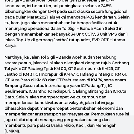
Tol Sigli – Banda Aceh Seksi 3 dengan LHR sebanyak 1.714
kendaraan, ini berarti terjadi peningkatan sebesar 248%
dibandingkan dengan LHR pada saat dibuka secara funggsional
pada bulan Maret 2021 lalu yakni mencapai 492 kendaraan. Selain
itu, kami juga akan menambahkan beberapa fasilitas untuk
menunjang operasional Jalan Tol Sigli – Banda Aceh Seksi 3 ini
dengan menambahkan sebanyak 34 Unit CCTV, 3 Unit VMS dan 1
lokasi Top-Up di gerbang Jantho” tutup Aries, EVP OPT Hutama
Karya.
Nantinya jika Jalan Tol Sigli – Banda Aceh sudah terhubung
secara penuh, jalan tol ini akan dilengkapi dengan tujuh Gerbang
Tol yakni GT Padang Tiji di KM 00, GT Seulimeum di KM 25, GT
Jantho di KM 31, GT Indrapuri di KM 47, GT Blang Bintang di KM 61,
GT Kuta Baro di KM 69 dan GT Baitussalam di KM 74, serta enam
Simpang Susun atau Interchange yakni IC Padang Tiji, IC
Seulimeum, IC Jantho, IC Indrapuri, IC Blang Bintang dan IC Kuta
Baro. Selain akan mempercepat waktu tempuh dan
memperlancar konektivitas antarwilayah, jalan tol ini juga
diharapkan dapat mempercepat pertumbuhan ekonomi dan
memperlancar arus transportasi masyarakat. Pembukaan rute ini
juga dinilai dapat merangsang pergerakan barang dan
membantu para pelaku Usaha Mikro, Kecil, dan Menengah
(UMKM).