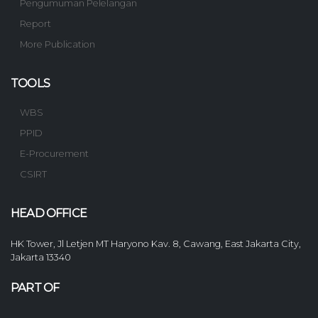
Pengumuman Pelelangan
Report
More Publication
TOOLS
WBS
PPID
E-Procurement
CSIRT
HEAD OFFICE
HK Tower, Jl Letjen MT Haryono Kav. 8, Cawang, East Jakarta City,
Jakarta 13340
PART OF