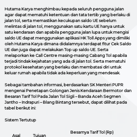
Hutama Karya menghimbau kepada seluruh pengguna jalan
agar dapat mematuhi ketentuan dan tata tertib yang berlaku di
jalan tol, serta memastikan kecukupan saldo UE sebelum
melintas di jalan tol, menggunakan satu kartu UE hanya untuk
satu kendaraan dan apabila pengguna jalan lupa untuk mengisi
saldo UE dapat menggunakan aplikasi HK Toll Apps yang dimiliki
oleh Hutama Karya dimana didalamnya terdapat fitur Cek Saldo
UE dan juga dapat melakukan Top up saldo UE. Serta
melaporkan ke Call Centre masing-masing Cabang Tol apabila
terjadi tindak kejahatan yang ada di jalan tol. Serta mematuhi
protokol kesehatan yang berlaku dan membatasi diri untuk
keluar rumah apabila tidak ada keperluan yang mendesak.
Sebagai tambahan informasi, berdasarkan SK Menteri PUPR
mengenai Penetapan Golongan Jenis Kendaraan Bermotor dan
Besaran Tarif Tol Pada Jalan Tol Sigli – Banda Aceh Segmen
Jantho – Indrapuri – Blang Bintang tersebut, dapat dilihat pada
tabel berikut ini:
Sistem Tertutup
Besarnya Tarif Tol (Rp)
Asal
Tujuan