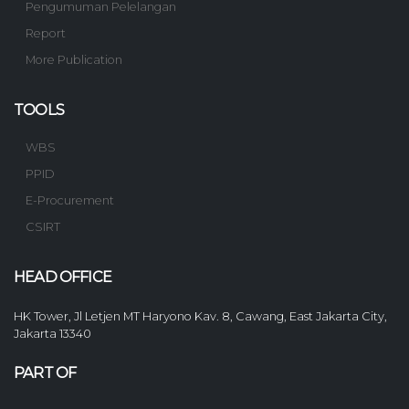
Pengumuman Pelelangan
Report
More Publication
TOOLS
WBS
PPID
E-Procurement
CSIRT
HEAD OFFICE
HK Tower, Jl Letjen MT Haryono Kav. 8, Cawang, East Jakarta City,
Jakarta 13340
PART OF