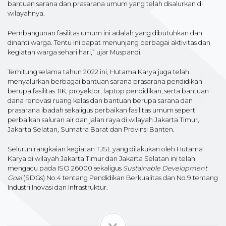
bantuan sarana dan prasarana umum yang telah disalurkan di
wilayahnya.
Pembangunan fasilitas umum ini adalah yang dibutuhkan dan
dinanti warga. Tentu ini dapat menunjang berbagai aktivitas dan
kegiatan warga sehari hari,” ujar Muspandi.
Terhitung selama tahun 2022 ini, Hutama Karya juga telah
menyalurkan berbagai bantuan sarana prasarana pendidikan
berupa fasilitas TIK, proyektor, laptop pendidikan, serta bantuan
dana renovasi ruang kelas dan bantuan berupa sarana dan
prasarana ibadah sekaligus perbaikan fasilitas umum seperti
perbaikan saluran air dan jalan raya di wilayah Jakarta Timur,
Jakarta Selatan, Sumatra Barat dan Provinsi Banten.
Seluruh rangkaian kegiatan TJSL yang dilakukan oleh Hutama
Karya di wilayah Jakarta Timur dan Jakarta Selatan ini telah
mengacu pada ISO 26000 sekaligus
Sustainable Development
Goal
(SDGs) No.4 tentang Pendidikan Berkualitas dan No.9 tentang
Industri Inovasi dan Infrastruktur.