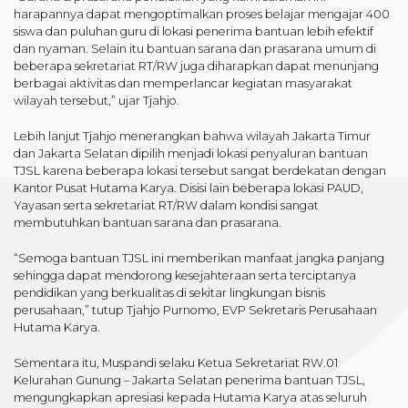
harapannya dapat mengoptimalkan proses belajar mengajar 400
siswa dan puluhan guru di lokasi penerima bantuan lebih efektif
dan nyaman. Selain itu bantuan sarana dan prasarana umum di
beberapa sekretariat RT/RW juga diharapkan dapat menunjang
berbagai aktivitas dan memperlancar kegiatan masyarakat
wilayah tersebut,” ujar Tjahjo.
Lebih lanjut Tjahjo menerangkan bahwa wilayah Jakarta Timur
dan Jakarta Selatan dipilih menjadi lokasi penyaluran bantuan
TJSL karena beberapa lokasi tersebut sangat berdekatan dengan
Kantor Pusat Hutama Karya. Disisi lain beberapa lokasi PAUD,
Yayasan serta sekretariat RT/RW dalam kondisi sangat
membutuhkan bantuan sarana dan prasarana.
“Semoga bantuan TJSL ini memberikan manfaat jangka panjang
sehingga dapat mendorong kesejahteraan serta terciptanya
pendidikan yang berkualitas di sekitar lingkungan bisnis
perusahaan,” tutup Tjahjo Purnomo, EVP Sekretaris Perusahaan
Hutama Karya.
Sementara itu, Muspandi selaku Ketua Sekretariat RW.01
Kelurahan Gunung – Jakarta Selatan penerima bantuan TJSL,
mengungkapkan apresiasi kepada Hutama Karya atas seluruh