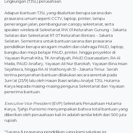
Lingkungan (TJSL) perusahaan.
Adapun bantuan TJSL yang disalurkan berupa sarana dan
prasarana umum seperti CCTV, laptop, printer, lampu
penerangan jalan, pembangunan canopy sekretariat, serta
speaker wireless di Sekretariat RW.01 Kelurahan Gunung – Jakarta
Selatan dan Sekretariat RT.07 Kelurahan Bintaro – Jakarta
Selatan. Sementara untuk bantuan sarana dan prasarana
pendidikan berupa seragam muslim dan olahraga PAUD, laptop,
bangku dan meja belajar PAUD, printer, hingga proyektor di
Yayasan Rumah Kita, TK Arrafiqiyah, PAUD Daarussalam, RA Al
Mada, PAUD Anafary, Yayasan Ali Nur Barokah, Yayasan Bina Insan
Sejahtera, hingga RA Al Wathoniyah 51 – Jakarta Timur. Serah
terima penyerahan bantuan dilakukan secara serentak pada
Jum’at (23/9) lalu oleh Hasan Basri selaku Analyst TJSL Hutama
Karya kepada masing-masing pengurus Sekretariat dan Yayasan
penerima bantuan.
Executive Vice President
(EVP) Sekretaris Perusahaan Hutama
Karya, Tjahjo Purnomo menyampaikan bahwa total bantuan yang
diberikan oleh perusahaan kali ini adalah senilai lebih dari 500 juta
rupiah.
“Sarana & prasarana pendidikan yang kami salurkan ini