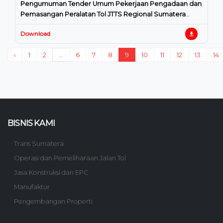
Pengumuman Tender Umum Pekerjaan Pengadaan dan
Pemasangan Peralatan Tol JTTS Regional Sumatera
Bagian Tengah
Download
‹
1
2
...
6
7
8
9
10
11
12
13
14
BISNIS KAMI
Trans Sumatera
Operasi dan Pemeliharaan Jalan Tol
Jasa Konstruksi dan EPC
Manufaktur
Pengembangan Properti