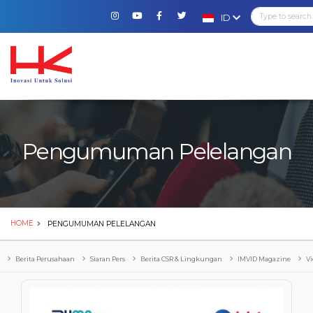
ID
Pengumuman Pelelangan
HOME
PENGUMUMAN PELELANGAN
Berita Perusahaan
Siaran Pers
Berita CSR & Lingkungan
IMVID Magazine
Vi