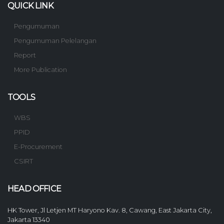
QUICK LINK
Pengumuman
Pengumuman Pelelangan
Report
More Publication
TOOLS
WBS
PPID
E-Procurement
CSIRT
HEAD OFFICE
HK Tower, Jl Letjen MT Haryono Kav. 8, Cawang, East Jakarta City,
Jakarta 13340