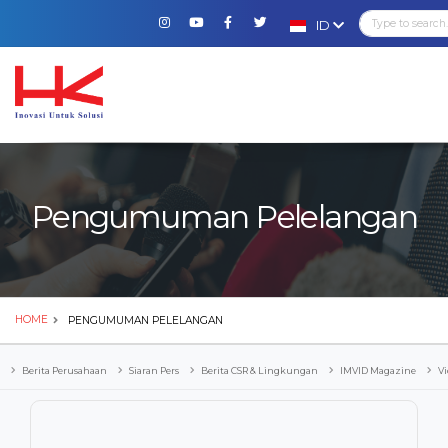
ID
Pengumuman Pelelangan
HOME
PENGUMUMAN PELELANGAN
Berita Perusahaan
Siaran Pers
Berita CSR & Lingkungan
IMVID Magazine
Vi