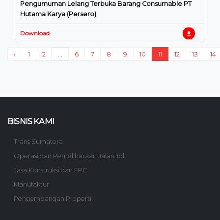
Pengumuman Lelang Terbuka Barang Consumable PT
Hutama Karya (Persero)
Download
‹
1
2
...
6
7
8
9
10
11
12
13
14
BISNIS KAMI
Trans Sumatera
Operasi dan Pemeliharaan Jalan Tol
Jasa Konstruksi dan EPC
Manufaktur
Pengembangan Properti