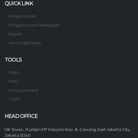
QUICK LINK
Pengumuman
Pengumuman Pelelangan
Report
More Publication
TOOLS
WBS
PPID
E-Procurement
CSIRT
HEAD OFFICE
HK Tower, Jl Letjen MT Haryono Kav. 8, Cawang, East Jakarta City,
Jakarta 13340