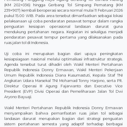
(KM 202+036) hingga Gerbang Tol Simpang Pematang (KM
239+907) kembali beroperasi secara normal mulai 11 Februari 2026
pukul 15.00 WIB. Pada area tersebut dimanfaatkan sebagai lokasi
pelaksanaan uji coba pendaratan pesawat tempur dalam rangka
penguatan kesiapan operasional landasan darurat guna
mendukung pertahanan negara. Kegiatan ini sekaligus menjadi
pendaratan pesawat tempur pertama yang dilaksanakan pada
ruas jalan tol di Indonesia.
Uji coba ini merupakan bagian dari upaya peningkatan
kesiapsiagaan nasional melalui optimalisasi infrastruktur strategis.
Agenda tersebut turut dihadiri oleh Wakil Menteri Pertahanan
Republik Indonesia Donny Ermawan, Wakil Menteri Pekerjaan
Umum Republik Indonesia Diana Kusumastuti, Kepala Staf TNI
Angkatan Udara Marsekal TNI Mohamad Tonny Harjono, serta Plt.
Direktur Operasi III Agung Fajarwanto dan Executive Vice
President (EVP) Divisi Operasi dan Pemeliharaan Jalan Tol Dwi
Aryono Bayuaji.
Wakil Menteri Pertahanan Republik Indonesia Donny Ermawan
menyampaikan bahwa pemanfaatan ruas jalan tol sebagai
landasan darurat merupakan bagian dari strategi penguatan
sistem pertahanan semesta yang adaptif terhadap berbagai