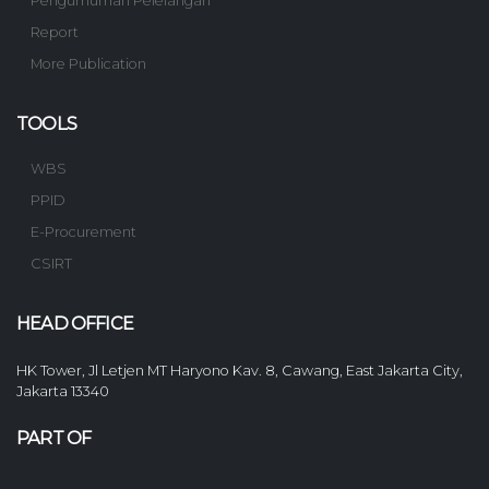
Pengumuman Pelelangan
Report
More Publication
TOOLS
WBS
PPID
E-Procurement
CSIRT
HEAD OFFICE
HK Tower, Jl Letjen MT Haryono Kav. 8, Cawang, East Jakarta City,
Jakarta 13340
PART OF