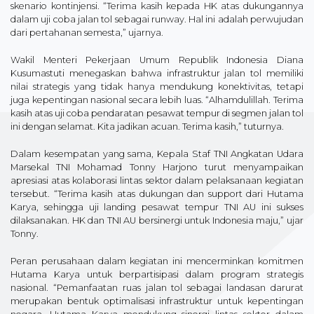
skenario kontinjensi. “Terima kasih kepada HK atas dukungannya
dalam uji coba jalan tol sebagai runway. Hal ini adalah perwujudan
dari pertahanan semesta,” ujarnya.
Wakil Menteri Pekerjaan Umum Republik Indonesia Diana
Kusumastuti menegaskan bahwa infrastruktur jalan tol memiliki
nilai strategis yang tidak hanya mendukung konektivitas, tetapi
juga kepentingan nasional secara lebih luas. “Alhamdulillah. Terima
kasih atas uji coba pendaratan pesawat tempur di segmen jalan tol
ini dengan selamat. Kita jadikan acuan. Terima kasih,” tuturnya.
Dalam kesempatan yang sama, Kepala Staf TNI Angkatan Udara
Marsekal TNI Mohamad Tonny Harjono turut menyampaikan
apresiasi atas kolaborasi lintas sektor dalam pelaksanaan kegiatan
tersebut. “Terima kasih atas dukungan dan support dari Hutama
Karya, sehingga uji landing pesawat tempur TNI AU ini sukses
dilaksanakan. HK dan TNI AU bersinergi untuk Indonesia maju,” ujar
Tonny.
Peran perusahaan dalam kegiatan ini mencerminkan komitmen
Hutama Karya untuk berpartisipasi dalam program strategis
nasional. “Pemanfaatan ruas jalan tol sebagai landasan darurat
merupakan bentuk optimalisasi infrastruktur untuk kepentingan