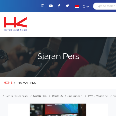
ID
Siaran Pers
HOME
SIARAN PERS
Berita Perusahaan
Siaran Pers
Berita CSR & Lingkungan
IMVID Magazine
Vi