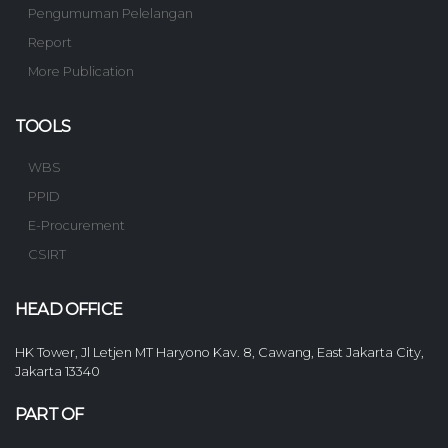
Pengumuman Pelelangan
Report
More Publication
TOOLS
WBS
PPID
E-Procurement
CSIRT
HEAD OFFICE
HK Tower, Jl Letjen MT Haryono Kav. 8, Cawang, East Jakarta City,
Jakarta 13340
PART OF