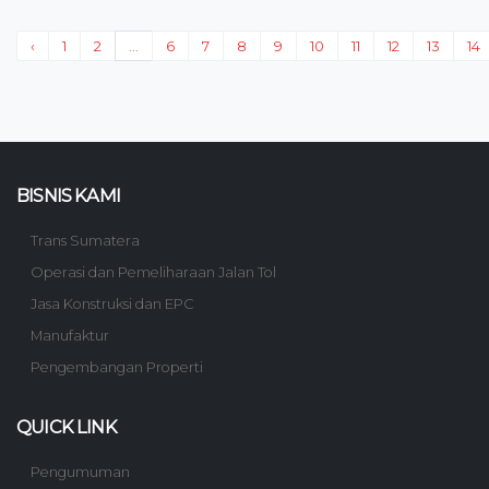
‹
1
2
...
6
7
8
9
10
11
12
13
14
BISNIS KAMI
Trans Sumatera
Operasi dan Pemeliharaan Jalan Tol
Jasa Konstruksi dan EPC
Manufaktur
Pengembangan Properti
QUICK LINK
Pengumuman