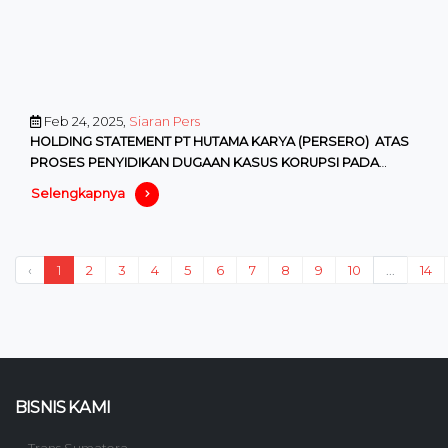
Feb 24, 2025,
Siaran Pers
HOLDING STATEMENT PT HUTAMA KARYA (PERSERO) ATAS
PROSES PENYIDIKAN DUGAAN KASUS KORUPSI PADA
PROYEK PABRIK GULA DJATIRO
Selengkapnya
‹
1
2
3
4
5
6
7
8
9
10
...
14
BISNIS KAMI