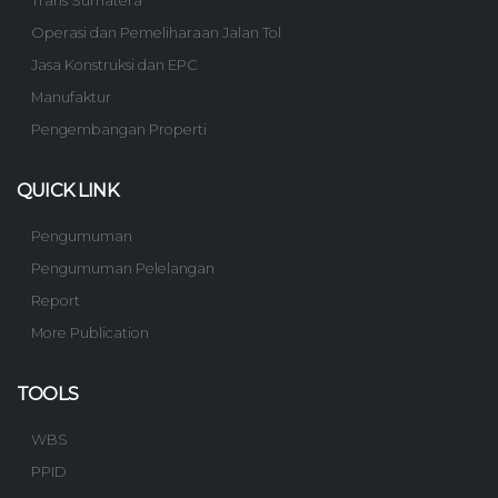
Trans Sumatera
Operasi dan Pemeliharaan Jalan Tol
Jasa Konstruksi dan EPC
Manufaktur
Pengembangan Properti
QUICK LINK
Pengumuman
Pengumuman Pelelangan
Report
More Publication
TOOLS
WBS
PPID