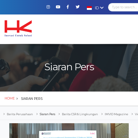
ID
Siaran Pers
HOME
SIARAN PERS
Berita Perusahaan
Siaran Pers
Berita CSR & Lingkungan
IMVID Magazine
Vi