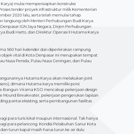
 Karya) mulai mempersiapkan konstruksi
roses tender proyek infrastruktur milik Kementerian
ber 2020 lalu, serta telah memulai tahap
an langsung oleh Menteri Perhubungan Budi Karya
a Denpasar IGN Jaya Negara, Dirjen Perhubungan
 Budi Harto, dan Direktur Operasi II Hutama Karya
ama 560 hari kalender dan diperkirakan rampung
objek vital di Kota Denpasar ini merupakan tempat
ulau Nusa Penida, Pulau Nusa Ceningan, dan Pulau
angunannya Hutama Karya akan melakukan joint
ero), dimana Hutama karya memiliki porsi
tama-Bangun-Virama KSO mencakup pekerjaan design
ble Mound Breakwater, pekerjaan pengerukan lapisan
g pantai eksisting, serta pembangunan fasilitas
bagi para turis lokal maupun internasional. Tak hanya
i bagi para pelancong. Kondisi Pelabuhan Sanur Kota
an turun kapal masih harus turun ke air dulu