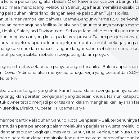
ga kondisi penumpang akan basah. Oleh karena itu, kita perlu bangun f
uris di masa mendatang. Pelabuhan Sanur juga harus memiliki aksesibil
g pelabuhan (hinterland) dengan area ke pelabuhan,” ujar Novias.
lanjut ia menyampaikan bahwa Hutama-Bangun-Virama KSO berkomitm
esaian pembangunan fasilitas Pelabuhan Sanur, tentunya dengan mengu
y, Health, Safety and Environment. Sebagai langkah preventif guna m
kan pengawasan yang ketat pada area proyek. Dalam pengerjaannya, 
h area proyek maupun di luar proyek, membatasi jumlah pekerja yang 
mengecek suhu dan mencuci tangan dengan sabun sebelum memasuki ar
eluruh pekerja subkon sebelum bergabung dalam proyek.
gunan fasilitas pelabuhan penyebrangan terbaik di Bali ini dapat mem
i Covid-19 dimana akan menyerap tenaga kerja yang berasal dari SDM
si terkini.
eberapa tantangan yang akan kami hadapi dalam pengerjaannya seperti 
gi tinggi dan peratan pengerjaan yang didesain khusus. Namun ketepata
tuk owner tetap menjadi prioritas kami dalam menghasilkan layanan fas
Nurendra, Direktur Operasi II Hutama Karya.
mempercantik Pelabuhan Sanur di Kota Denpasar – Bali, terpenuhinya f
mudah para pelancong dalam melakukan perjalanan wisata melalui
 dengan sebutan Segitiga Emas yaitu Sanur, Nusa Penida, dan Nusa Cenin
han diharapkan dapat meningkatkan outcome yang bermanfaat dan berg