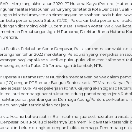
AR – Menjelang akhir tahun 2020, PT Hutama Karya (Persero) (Hutama
unan fasilitas Pelabuhan Sanur yang terletak di Kota Denpasar, Bali. P
ungan ini sebelumnya telah dimenangkan perusahaan pada bulan Novem
kan batu pertama pada Sabtu, (12/20). Peletakan batu pertama dilakuk
, dengan didampingi oleh Gubernur Bali I Wayan Koster, Wakil Walikot
ementerian Perhubungan Agus H Purnomo, Direktur Utama Hutama Karya
 Nurendra.
uksi Fasilitas Pelabuhan Sanur Denpasar, Bali akan memakan waktu sel
ertengahan tahun 2022 mendatang. Pelabuhan yang menjadi salah satu 
rangan bagi kapal-kapal kecil ke pulau-pulau di sekitar Bali seperti P
embongan, serta Pulau Gili Terawangan di Lombok, NTB.
ur Operasi II Hutama Novias Nurendra mengatakan bahwa dalam pemb
ion (JO) dengan PT Sumber Bangun Sentosa serta PT Virama Karya (Pers
tase sebesar 60%. Paket pekerjaan konstruksi yang akan digarap Hu
ild meliputi pembangunan struktur pelindung pantai dengan jenis Rub
i sekitar pantai, pembangunan Dermaga Apung/Ponton, perkuatan dindin
elabuhan yakni terminal dan pos jaga.
i kita ketahui bahwa saat ini Bali masih menjadi destinasi utama wisata 
 Denpasar, pulau-pulau di sekitarnya juga memiliki daya tarik tersendir
r saat ini belum dilengkapi dengan fasilitas dermaga. Penumpang naik d