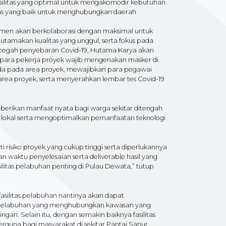
asilitas yang optimal untuk mengakomodir kebutuhan
itas yang baik untuk menghubungkan daerah
en akan berkolaborasi dengan maksimal untuk
tamakan kualitas yang unggul, serta fokus pada
encegah penyebaran Covid-19, Hutama Karya akan
para pekerja proyek wajib mengenakan masker di
ada pada area proyek, mewajibkan para pegawai
ea proyek, serta menyerahkan lembar tes Covid-19
berikan manfaat nyata bagi warga sekitar ditengah
 lokal serta mengoptimalkan pemanfaatan teknologi
risiko proyek yang cukup tinggi serta diperlukannya
n waktu penyelesaian serta deliverable hasil yang
ilitas pelabuhan penting di Pulau Dewata,” tutup
asilitas pelabuhan nantinya akan dapat
 pelabuhan yang menghubungkan kawasan yang
gan. Selain itu, dengan semakin baiknya fasilitas
una bagi masyarakat di sekitar Pantai Sanur.