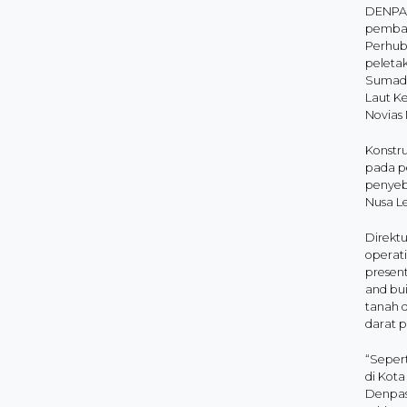
DENPAS
pembang
Perhub
peleta
Sumadi
Laut K
Novias
Konstr
pada p
penyebe
Nusa L
Direkt
operat
presen
and bu
tanah d
darat p
“Sepert
di Kota
Denpasa