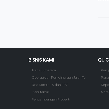
BISNIS KAMI
QUIC
Trans Sumatera
Pen
Operasi dan Pemeliharaan Jalan Tol
Peng
Jasa Konstruksi dan EPC
Repo
Manufaktur
More
Pengembangan Properti