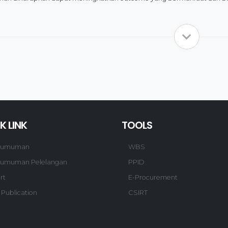
K LINK
TOOLS
gumuman
WBS
umuman Pelelangan
PPID
rt
E-Procurement
 Publication
CSIRT