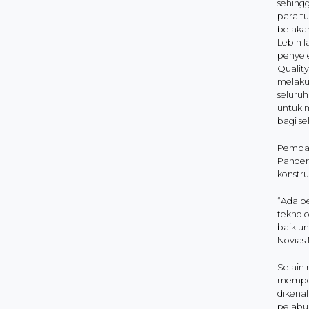
sehing
para t
belakan
Lebih 
penyel
Qualit
melaku
seluru
untuk 
bagi s
Pemban
Pandem
konstruk
“Ada b
teknolo
baik un
Novias 
Selain 
memper
dikenal
pelabu