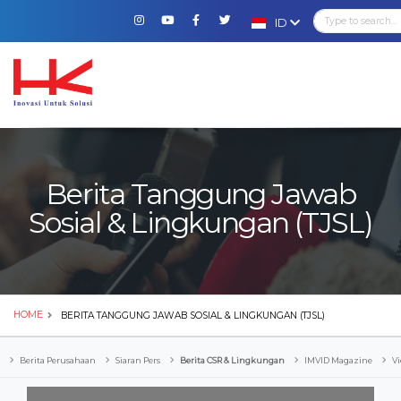
ID
Berita Tanggung Jawab
Sosial & Lingkungan (TJSL)
HOME
BERITA TANGGUNG JAWAB SOSIAL & LINGKUNGAN (TJSL)
Berita Perusahaan
Siaran Pers
Berita CSR & Lingkungan
IMVID Magazine
Vi