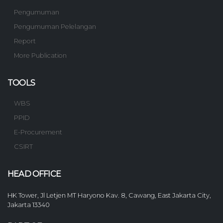
Pengumuman
Pengumuman Pelelangan
Report
More Publication
TOOLS
WBS
PPID
E-Procurement
CSIRT
HEAD OFFICE
HK Tower, Jl Letjen MT Haryono Kav. 8, Cawang, East Jakarta City,
Jakarta 13340