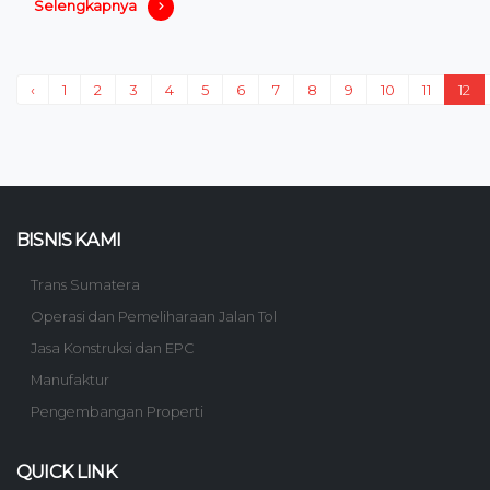
Selengkapnya
‹
1
2
3
4
5
6
7
8
9
10
11
12
BISNIS KAMI
Trans Sumatera
Operasi dan Pemeliharaan Jalan Tol
Jasa Konstruksi dan EPC
Manufaktur
Pengembangan Properti
QUICK LINK