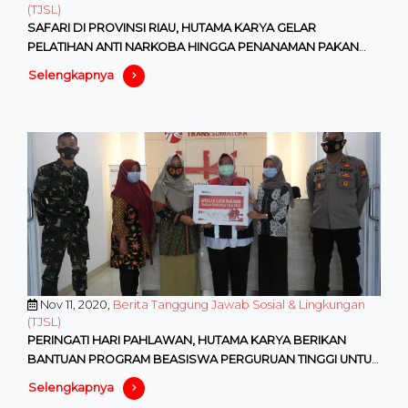
(TJSL)
SAFARI DI PROVINSI RIAU, HUTAMA KARYA GELAR
PELATIHAN ANTI NARKOBA HINGGA PENANAMAN PAKAN
GAJAH DI SEKITAR TOL PEKANBARU
Selengkapnya
Nov 11, 2020,
Berita Tanggung Jawab Sosial & Lingkungan
(TJSL)
PERINGATI HARI PAHLAWAN, HUTAMA KARYA BERIKAN
BANTUAN PROGRAM BEASISWA PERGURUAN TINGGI UNTUK
PUTRA-PUTRI TNI DAN POLRI
Selengkapnya