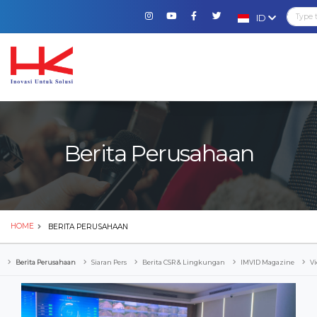
ID
Berita Perusahaan
HOME
BERITA PERUSAHAAN
Berita Perusahaan
Siaran Pers
Berita CSR & Lingkungan
IMVID Magazine
Vi