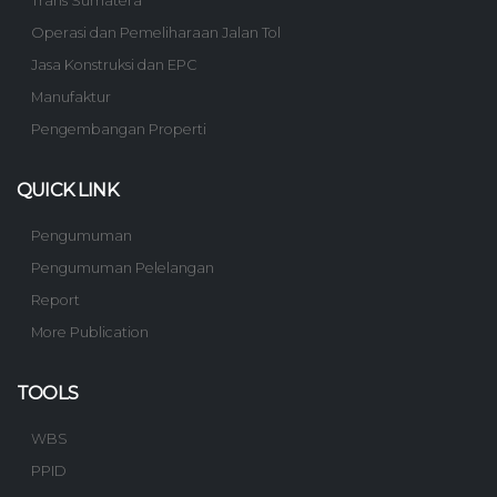
Trans Sumatera
Operasi dan Pemeliharaan Jalan Tol
Jasa Konstruksi dan EPC
Manufaktur
Pengembangan Properti
QUICK LINK
Pengumuman
Pengumuman Pelelangan
Report
More Publication
TOOLS
WBS
PPID