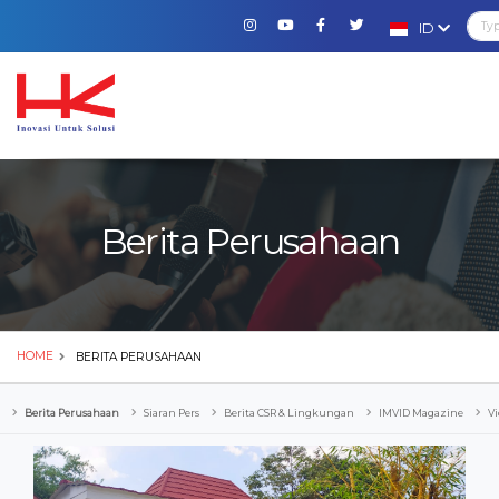
ID
Berita Perusahaan
HOME
BERITA PERUSAHAAN
Berita Perusahaan
Siaran Pers
Berita CSR & Lingkungan
IMVID Magazine
Vi