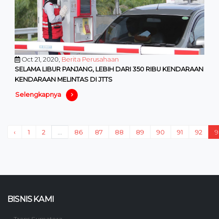
Oct 21, 2020,
Berita Perusahaan
SELAMA LIBUR PANJANG, LEBIH DARI 350 RIBU KENDARAAN
KENDARAAN MELINTAS DI JTTS
Selengkapnya
‹
1
2
...
86
87
88
89
90
91
92
9
BISNIS KAMI