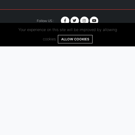
Follow US :
Your experience on this site will be improved by allowing
© Copyright 2020. Hutama Karya All Rights Reserved.
cookies.
ALLOW COOKIES