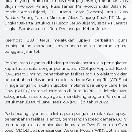
Ulujami yang terdiri dari, PT Jasa Marga (Persero) Tbk untuk Ruas
Ulujami-Pondok Pinang, Ruas Taman Mini-Rorotan, dan Jalan Tol
Pondok Aren-Ulujami, PT Hutama Karya (Persero) untuk Ruas
Pondok Pinang-Taman Mini dan Akses Tanjung Priok, PT Marga
Lingkar Jakarta untuk Ruas Kebon Jeruk-Ulujami, serta PT Jakarta
Lingkar Baratsatu untuk Ruas Penjaringan-Kebon Jeruk.
Keempat BUJT terus melakukan upaya perbaikan guna
meningkatkan keamanan, kenyamanan dan keselamatan kepada
pengguna jalan tol.
Peningkatan Layanan di bidang transaksi antara lain peningkatan
kapasitas transaksi dengan penambahan Oblique Approach Booth
(OAB)/gardu miring, penambahan fasilitas top up elektronik dan
penambahan belasan unit mobile reader di Gerbang Tol (GT). Saat
ini juga tengah dilakukan ujicoba implementasi Single Lane Free
Flow (SLFF) / transaksi nirsentuh di Ruas JORR. Hal ini dilakukan
sebagai salah satu upaya guna mendukung program Pemerintah
untuk menuju Multi Lane Free Flow (MLFF) di tahun 2022.
Pada bidang layanan lalu lintas, para pengelola melakukan upaya
penambahan fasilitas jalan tol, pemasangan speed camera CCTV,
membangun lokasi penindakan kendaraan Over Dimension Over
Load (ODOL) dan pemasangan Weigh in Motion (WIM), optimalisasi