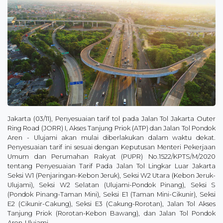
Jakarta (03/11), Penyesuaian tarif tol pada Jalan Tol Jakarta Outer
Ring Road (JORR) I, Akses Tanjung Priok (ATP) dan Jalan Tol Pondok
Aren - Ulujami akan mulai diberlakukan dalam waktu dekat.
Penyesuaian tarif ini sesuai dengan Keputusan Menteri Pekerjaan
Umum dan Perumahan Rakyat (PUPR) No.1522/KPTS/M/2020
tentang Penyesuaian Tarif Pada Jalan Tol Lingkar Luar Jakarta
Seksi W1 (Penjaringan-Kebon Jeruk), Seksi W2 Utara (Kebon Jeruk-
Ulujami), Seksi W2 Selatan (Ulujami-Pondok Pinang), Seksi S
(Pondok Pinang-Taman Mini), Seksi E1 (Taman Mini-Cikunir), Seksi
E2 (Cikunir-Cakung), Seksi E3 (Cakung-Rorotan), Jalan Tol Akses
Tanjung Priok (Rorotan-Kebon Bawang), dan Jalan Tol Pondok
Aren-Ulujami.