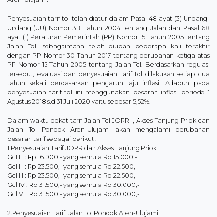
Penyesuaian tarif tol telah diatur dalam Pasal 48 ayat (3) Undang-
Undang (UU) Nomor 38 Tahun 2004 tentang Jalan dan Pasal 68
ayat (1) Peraturan Pemerintah (PP) Nomor 15 Tahun 2005 tentang
Jalan Tol, sebagaimana telah diubah beberapa kali terakhir
dengan PP Nomor 30 Tahun 2017 tentang perubahan ketiga atas
PP Nomor 15 Tahun 2005 tentang Jalan Tol. Berdasarkan regulasi
tersebut, evaluasi dan penyesuaian tarif tol dilakukan setiap dua
tahun sekali berdasarkan pengaruh laju inflasi. Adapun pada
penyesuaian tarif tol ini menggunakan besaran inflasi periode 1
Agustus 2018 s.d 31 Juli 2020 yaitu sebesar 5,52%.
Dalam waktu dekat tarif Jalan Tol JORR I, Akses Tanjung Priok dan
Jalan Tol Pondok Aren-Ulujami akan mengalami perubahan
besaran tarif sebagai berikut :
1.Penyesuaian Tarif JORR dan Akses Tanjung Priok
Gol I : Rp 16.000,- yang semula Rp 15.000,-
Gol II : Rp 23.500,- yang semula Rp 22.500,-
Gol III : Rp 23.500,- yang semula Rp 22.500,-
Gol IV : Rp 31.500,- yang semula Rp 30.000,-
Gol V : Rp 31.500,- yang semula Rp 30.000,-
2.Penyesuaian Tarif Jalan Tol Pondok Aren-Ulujami