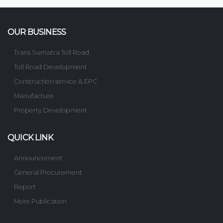
OUR BUSINESS
Trans Sumatra Toll Road
Toll Road Development
Construction service & EPC
Manufacture
Property Development
QUICK LINK
Announcement
General Procurement
Report
More Publication