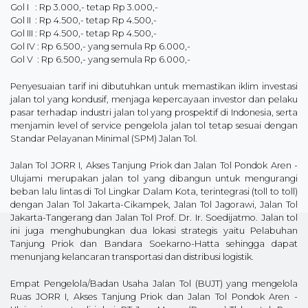
Gol I : Rp 3.000,- tetap Rp 3.000,-
Gol II : Rp 4.500,- tetap Rp 4.500,-
Gol III : Rp 4.500,- tetap Rp 4.500,-
Gol IV : Rp 6.500,- yang semula Rp 6.000,-
Gol V : Rp 6.500,- yang semula Rp 6.000,-
Penyesuaian tarif ini dibutuhkan untuk memastikan iklim investasi
jalan tol yang kondusif, menjaga kepercayaan investor dan pelaku
pasar terhadap industri jalan tol yang prospektif di Indonesia, serta
menjamin level of service pengelola jalan tol tetap sesuai dengan
Standar Pelayanan Minimal (SPM) Jalan Tol.
Jalan Tol JORR I, Akses Tanjung Priok dan Jalan Tol Pondok Aren -
Ulujami merupakan jalan tol yang dibangun untuk mengurangi
beban lalu lintas di Tol Lingkar Dalam Kota, terintegrasi (toll to toll)
dengan Jalan Tol Jakarta-Cikampek, Jalan Tol Jagorawi, Jalan Tol
Jakarta-Tangerang dan Jalan Tol Prof. Dr. Ir. Soedijatmo. Jalan tol
ini juga menghubungkan dua lokasi strategis yaitu Pelabuhan
Tanjung Priok dan Bandara Soekarno-Hatta sehingga dapat
menunjang kelancaran transportasi dan distribusi logistik.
Empat Pengelola/Badan Usaha Jalan Tol (BUJT) yang mengelola
Ruas JORR I, Akses Tanjung Priok dan Jalan Tol Pondok Aren -