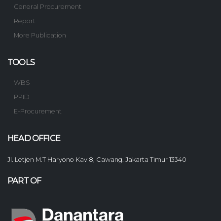
General Procurement
Report
More Publication
TOOLS
WBS
PPID
E-Procurement
HEAD OFFICE
Jl. Letjen M.T Haryono Kav 8, Cawang. Jakarta Timur 13340
PART OF