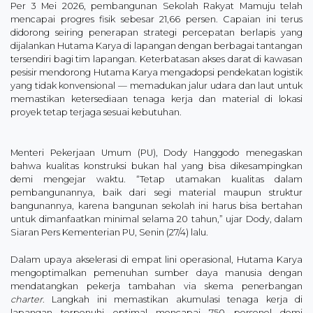
Per 3 Mei 2026, pembangunan Sekolah Rakyat Mamuju telah
mencapai progres fisik sebesar 21,66 persen. Capaian ini terus
didorong seiring penerapan strategi percepatan berlapis yang
dijalankan Hutama Karya di lapangan dengan berbagai tantangan
tersendiri bagi tim lapangan. Keterbatasan akses darat di kawasan
pesisir mendorong Hutama Karya mengadopsi pendekatan logistik
yang tidak konvensional — memadukan jalur udara dan laut untuk
memastikan ketersediaan tenaga kerja dan material di lokasi
proyek tetap terjaga sesuai kebutuhan.
Menteri Pekerjaan Umum (PU), Dody Hanggodo menegaskan
bahwa kualitas konstruksi bukan hal yang bisa dikesampingkan
demi mengejar waktu. “Tetap utamakan kualitas dalam
pembangunannya, baik dari segi material maupun struktur
bangunannya, karena bangunan sekolah ini harus bisa bertahan
untuk dimanfaatkan minimal selama 20 tahun,” ujar Dody, dalam
Siaran Pers Kementerian PU, Senin (27/4) lalu.
Dalam upaya akselerasi di empat lini operasional, Hutama Karya
mengoptimalkan pemenuhan sumber daya manusia dengan
mendatangkan pekerja tambahan via skema penerbangan
charter
. Langkah ini memastikan akumulasi tenaga kerja di
lapangan terpenuhi optimal mencapai 750 personel demi