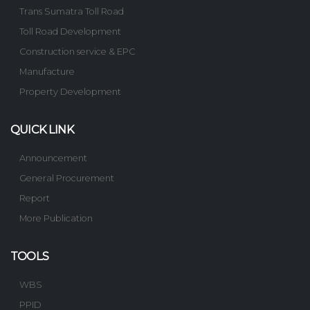
Trans Sumatra Toll Road
Toll Road Development
Construction service & EPC
Manufacture
Property Development
QUICK LINK
Announcement
General Procurement
Report
More Publication
TOOLS
WBS
PPID