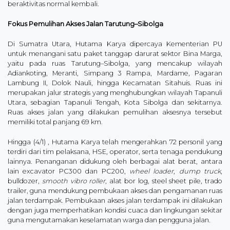
beraktivitas normal kembali.
Fokus Pemulihan Akses Jalan Tarutung–Sibolga
Di Sumatra Utara, Hutama Karya dipercaya Kementerian PU
untuk menangani satu paket tanggap darurat sektor Bina Marga,
yaitu pada ruas Tarutung–Sibolga, yang mencakup wilayah
Adiankoting, Meranti, Simpang 3 Rampa, Mardame, Pagaran
Lambung II, Dolok Nauli, hingga Kecamatan Sitahuis. Ruas ini
merupakan jalur strategis yang menghubungkan wilayah Tapanuli
Utara, sebagian Tapanuli Tengah, Kota Sibolga dan sekitarnya.
Ruas akses jalan yang dilakukan pemulihan aksesnya tersebut
memiliki total panjang 69 km.
Hingga (4/1) , Hutama Karya telah mengerahkan 72 personil yang
terdiri dari tim pelaksana, HSE, operator, serta tenaga pendukung
lainnya. Penanganan didukung oleh berbagai alat berat, antara
lain excavator PC300 dan PC200,
wheel loader
,
dump truck
,
bulldozer,
smooth vibro roller
, alat bor log, steel sheet pile, trado
trailer, guna mendukung pembukaan akses dan pengamanan ruas
jalan terdampak. Pembukaan akses jalan terdampak ini dilakukan
dengan juga memperhatikan kondisi cuaca dan lingkungan sekitar
guna mengutamakan keselamatan warga dan pengguna jalan.