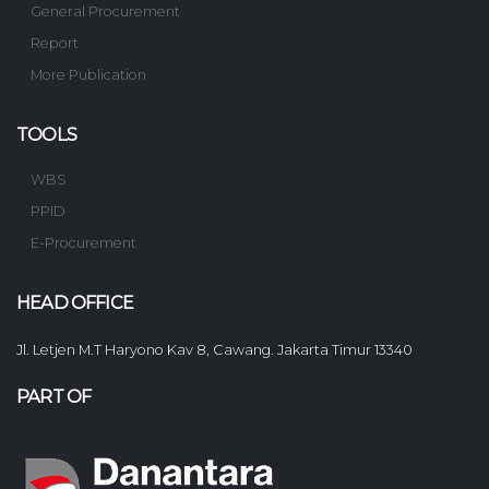
General Procurement
Report
More Publication
TOOLS
WBS
PPID
E-Procurement
HEAD OFFICE
Jl. Letjen M.T Haryono Kav 8, Cawang. Jakarta Timur 13340
PART OF