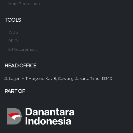
More Publication
TOOLS
WBS
PPID
E-Procurement
HEAD OFFICE
Jl. Letjen M.T Haryono Kav 8, Cawang. Jakarta Timur 13340
PART OF