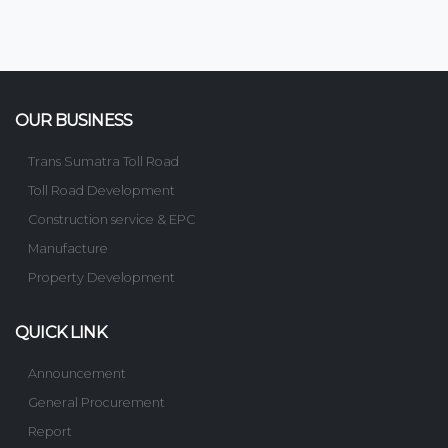
OUR BUSINESS
Trans Sumatra Toll Road
Toll Road Development
Construction service & EPC
Manufacture
Property Development
QUICK LINK
Announcement
General Procurement
Report