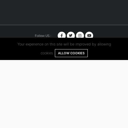
Follow US :
Your experience on this site will be improved by allowing
© Copyright 2020. Hutama Karya All Rights Reserved.
cookies.
ALLOW COOKIES