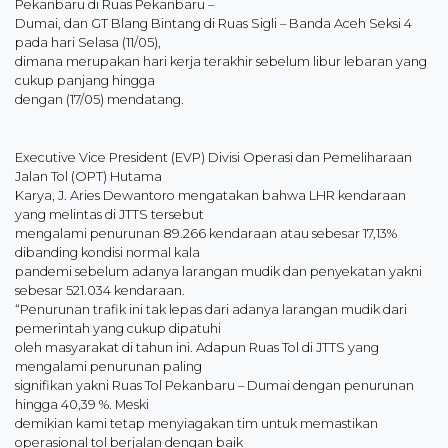
Pekanbaru di Ruas Pekanbaru –
Dumai, dan GT Blang Bintang di Ruas Sigli – Banda Aceh Seksi 4
pada hari Selasa (11/05),
dimana merupakan hari kerja terakhir sebelum libur lebaran yang
cukup panjang hingga
dengan (17/05) mendatang.
Executive Vice President (EVP) Divisi Operasi dan Pemeliharaan
Jalan Tol (OPT) Hutama
Karya, J. Aries Dewantoro mengatakan bahwa LHR kendaraan
yang melintas di JTTS tersebut
mengalami penurunan 89.266 kendaraan atau sebesar 17,13%
dibanding kondisi normal kala
pandemi sebelum adanya larangan mudik dan penyekatan yakni
sebesar 521.034 kendaraan.
“Penurunan trafik ini tak lepas dari adanya larangan mudik dari
pemerintah yang cukup dipatuhi
oleh masyarakat di tahun ini. Adapun Ruas Tol di JTTS yang
mengalami penurunan paling
signifikan yakni Ruas Tol Pekanbaru – Dumai dengan penurunan
hingga 40,39 %. Meski
demikian kami tetap menyiagakan tim untuk memastikan
operasional tol berjalan dengan baik