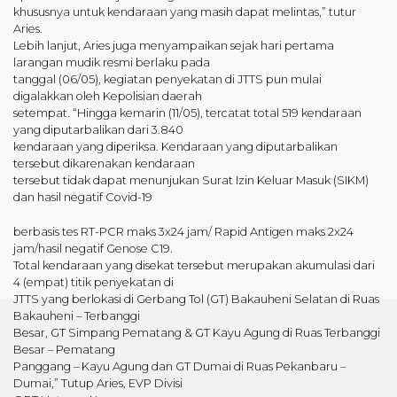
khususnya untuk kendaraan yang masih dapat melintas,” tutur
Aries.
Lebih lanjut, Aries juga menyampaikan sejak hari pertama
larangan mudik resmi berlaku pada
tanggal (06/05), kegiatan penyekatan di JTTS pun mulai
digalakkan oleh Kepolisian daerah
setempat. “Hingga kemarin (11/05), tercatat total 519 kendaraan
yang diputarbalikan dari 3.840
kendaraan yang diperiksa. Kendaraan yang diputarbalikan
tersebut dikarenakan kendaraan
tersebut tidak dapat menunjukan Surat Izin Keluar Masuk (SIKM)
dan hasil negatif Covid-19
berbasis tes RT-PCR maks 3x24 jam/ Rapid Antigen maks 2x24
jam/hasil negatif Genose C19.
Total kendaraan yang disekat tersebut merupakan akumulasi dari
4 (empat) titik penyekatan di
JTTS yang berlokasi di Gerbang Tol (GT) Bakauheni Selatan di Ruas
Bakauheni – Terbanggi
Besar, GT Simpang Pematang & GT Kayu Agung di Ruas Terbanggi
Besar – Pematang
Panggang – Kayu Agung dan GT Dumai di Ruas Pekanbaru –
Dumai,” Tutup Aries, EVP Divisi