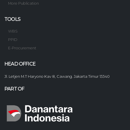
More Publication
TOOLS
WBS
PPID
E-Procurement
HEAD OFFICE
Jl. Letjen M.T Haryono Kav 8, Cawang. Jakarta Timur 13340
PART OF