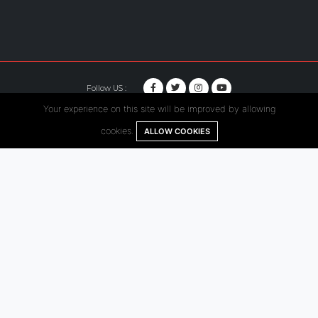
Follow US :
Your experience on this site will be improved by allowing
© Copyright 2020. Hutama Karya All Rights Reserved.
cookies.
ALLOW COOKIES