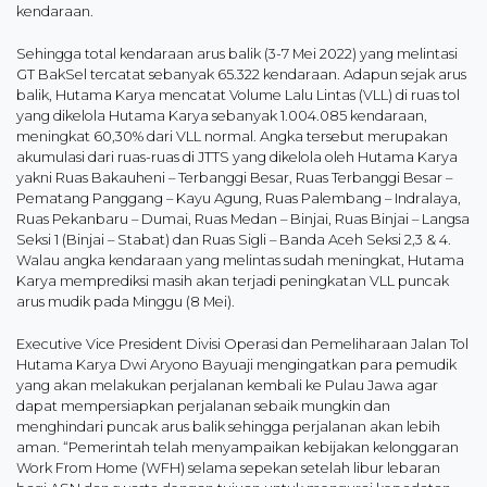
kendaraan.
Sehingga total kendaraan arus balik (3-7 Mei 2022) yang melintasi
GT BakSel tercatat sebanyak 65.322 kendaraan. Adapun sejak arus
balik, Hutama Karya mencatat Volume Lalu Lintas (VLL) di ruas tol
yang dikelola Hutama Karya sebanyak 1.004.085 kendaraan,
meningkat 60,30% dari VLL normal. Angka tersebut merupakan
akumulasi dari ruas-ruas di JTTS yang dikelola oleh Hutama Karya
yakni Ruas Bakauheni – Terbanggi Besar, Ruas Terbanggi Besar –
Pematang Panggang – Kayu Agung, Ruas Palembang – Indralaya,
Ruas Pekanbaru – Dumai, Ruas Medan – Binjai, Ruas Binjai – Langsa
Seksi 1 (Binjai – Stabat) dan Ruas Sigli – Banda Aceh Seksi 2,3 & 4.
Walau angka kendaraan yang melintas sudah meningkat, Hutama
Karya memprediksi masih akan terjadi peningkatan VLL puncak
arus mudik pada Minggu (8 Mei).
Executive Vice President Divisi Operasi dan Pemeliharaan Jalan Tol
Hutama Karya Dwi Aryono Bayuaji mengingatkan para pemudik
yang akan melakukan perjalanan kembali ke Pulau Jawa agar
dapat mempersiapkan perjalanan sebaik mungkin dan
menghindari puncak arus balik sehingga perjalanan akan lebih
aman. “Pemerintah telah menyampaikan kebijakan kelonggaran
Work From Home (WFH) selama sepekan setelah libur lebaran