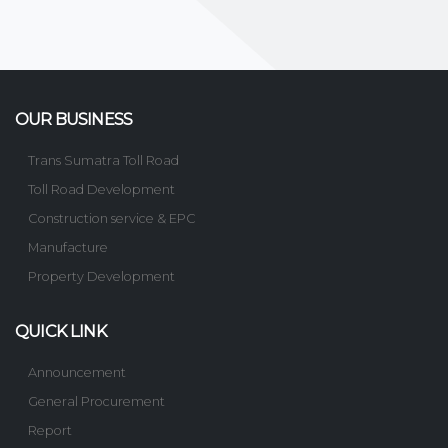
OUR BUSINESS
Trans Sumatra Toll Road
Toll Road Development
Construction service & EPC
Manufacture
Property Development
QUICK LINK
Announcement
General Procurement
Report