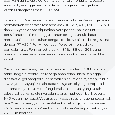
bagi ASN dan swasta dengan tujuan untuk mengurai kepadatan
arus balik, sehingga pemudik dapat mengatur ulang jadwal
kembali dengan cermat.” ujar Dwi.
Lebih lanjut Dwi menambahkan bahwa Hutama Karya juga telah
menyiapkan beberapa rest area km 20B, 33B, 49B, 87B, 116B, 172B
dan 215B yang dapat digunakan para pengguna jalan untuk
beristirahat samil menunggu arahan petugas untuk dapat
memasuki area pelabuhan dengan tertib. Selain itu, bekerjasama
dengan PT ASDP Ferry Indonesia (Persero), menyediakan
penjualan tiket Ferry di rest area km 87B, 48B dan 20B guna
mengantisipasi terjadinya penumpukan akibat pembelian tiket
kapal.
“Selama di rest area, pemudik bisa mengisi ulang BBM dan juga
saldo uang elektronik untuk perjalanan selanjutnya, sehingga
transaksi di gerbang tol akan semakin singkat dan nyaman.” tutup
Dwi Aryono Bayuaji. Selain pada ruas jalan tol yang beroperasi,
Hutama Karya turut memfungsionalkan dua ruas yang sudah
selesai tahap konstruksinya selama arus mudik dan balik Lebaran
1443 H, dan mencatat VLL arus balik pada ruas fungsional sebanyak
52.435 kendaraan, yaitu Ruas Pekanbaru-Bangkinang sebanyak
26.169 kendaraan dan Ruas Bengkulu-Taba Penanjung sebanyak
26.266 kendaraan.