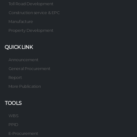
Toll Road Development
Construction service & EPC
Manufacture
Property Development
QUICK LINK
Announcement
General Procurement
Report
More Publication
TOOLS
WBS
PPID
E-Procurement