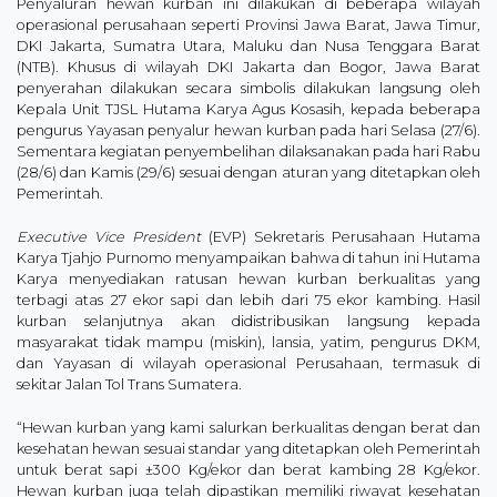
Penyaluran hewan kurban ini dilakukan di beberapa wilayah
operasional perusahaan seperti Provinsi Jawa Barat, Jawa Timur,
DKI Jakarta, Sumatra Utara, Maluku dan Nusa Tenggara Barat
(NTB). Khusus di wilayah DKI Jakarta dan Bogor, Jawa Barat
penyerahan dilakukan secara simbolis dilakukan langsung oleh
Kepala Unit TJSL Hutama Karya Agus Kosasih, kepada beberapa
pengurus Yayasan penyalur hewan kurban pada hari Selasa (27/6).
Sementara kegiatan penyembelihan dilaksanakan pada hari Rabu
(28/6) dan Kamis (29/6) sesuai dengan aturan yang ditetapkan oleh
Pemerintah.
Executive Vice President
(EVP) Sekretaris Perusahaan Hutama
Karya Tjahjo Purnomo menyampaikan bahwa di tahun ini Hutama
Karya menyediakan ratusan hewan kurban berkualitas yang
terbagi atas 27 ekor sapi dan lebih dari 75 ekor kambing. Hasil
kurban selanjutnya akan didistribusikan langsung kepada
masyarakat tidak mampu (miskin), lansia, yatim, pengurus DKM,
dan Yayasan di wilayah operasional Perusahaan, termasuk di
sekitar Jalan Tol Trans Sumatera.
“Hewan kurban yang kami salurkan berkualitas dengan berat dan
kesehatan hewan sesuai standar yang ditetapkan oleh Pemerintah
untuk berat sapi ±300 Kg/ekor dan berat kambing 28 Kg/ekor.
Hewan kurban juga telah dipastikan memiliki riwayat kesehatan