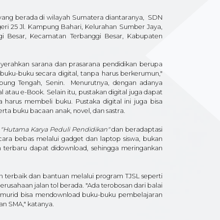
ah yang berada di wilayah Sumatera diantaranya, SDN
ri 25 Jl. Kampung Bahari, Kelurahan Sumber Jaya,
i Besar, Kecamatan Terbanggi Besar, Kabupaten
nyerahkan sarana dan prasarana pendidikan berupa
uku-buku secara digital, tanpa harus berkerumun,"
ampung Tengah, Senin. Menurutnya, dengan adanya
 atau e-Book. Selain itu, pustakan digital juga dapat
arus membeli buku. Pustaka digital ini juga bisa
erta buku bacaan anak, novel, dan sastra.
m
"Hutama Karya Peduli Pendidikan"
dan beradaptasi
ecara bebas melalui gadget dan laptop siswa, bukan
um terbaru dapat didownload, sehingga meringankan
terbaik dan bantuan melalui program TJSL seperti
erusahaan jalan tol berada. "Ada terobosan dari balai
id, murid bisa mendownload buku-buku pembelajaran
dan SMA," katanya.