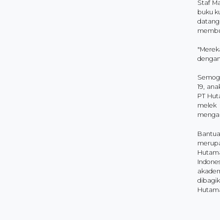
Staf M
buku k
datang
membua
"Merek
dengan
Semoga
19, an
PT Hut
melek 
mengak
Bantua
merupa
Hutama
Indone
akadem
dibagi
Hutama