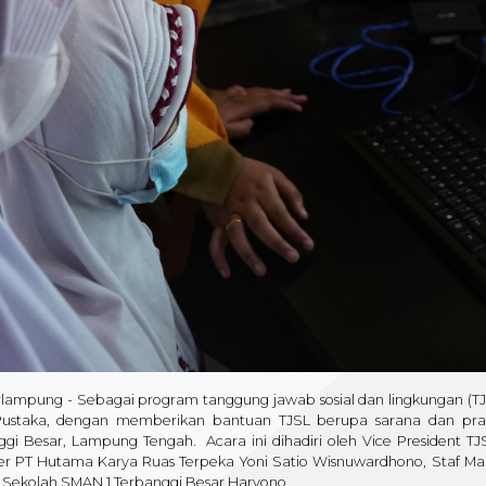
lampung - Sebagai program tanggung jawab sosial dan lingkungan (TJ
Pustaka, dengan memberikan bantuan TJSL berupa sarana dan pras
ggi Besar, Lampung Tengah. Acara ini dihadiri oleh Vice President T
r PT Hutama Karya Ruas Terpeka Yoni Satio Wisnuwardhono, Staf Marke
 Sekolah SMAN 1 Terbanggi Besar Haryono.