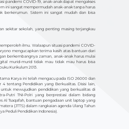
ituasi pandemi COVID-19, anak-anak dapat mengakses
istem ini sangat mempermudah anak-anak tanpa harus
uk berkerumun. Sistem ini sangat mudah dan bisa
an sekitar sekolah, yang penting masing terjangkau
memperoleh ilmu. Walaapun situasi pandemi COVID-
Haryono mengucapkan terima kasih atas bantuan dari
engan berkembangnya zaman, anak-anak harus mulai
gital murid-murid tidak mau tidak mau harus bisa
buku Kurikulum 2013.
Hutama Karya ini telah mengacu pada ISO 26000 dan
tentang Pendidikan yang Berkualitas. Disisi lain,
untuk mewujudkan pendidikan yang berkualitas di
a-Putri TNI-Polri yang berprestasi dalam bidang
s Al Tsaqafah, bantuan pengadaan unit laptop yang
Sumatera (JTTS) dalam rangkaian agenda Ulang Tahun
 Peduli Pendidikan Indonesia).