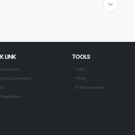
K LINK
TOOLS
uncement
WBS
ral Procurement
PPID
rt
E-Procurement
 Publication