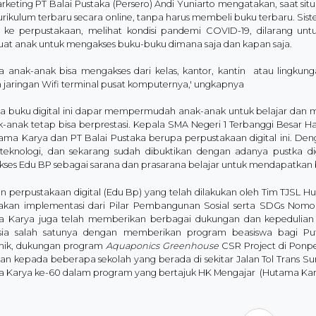
arketing PT Balai Pustaka (Persero) Andi Yuniarto mengatakan, saat s
urikulum terbaru secara online, tanpa harus membeli buku terbaru. S
 ke perpustakaan, melihat kondisi pandemi COVID-19, dilarang unt
t anak untuk mengakses buku-buku dimana saja dan kapan saja.
a anak-anak bisa mengakses dari kelas, kantor, kantin atau lingkung
 jaringan Wifi terminal pusat komputernya,' ungkapnya
 buku digital ini dapar mempermudah anak-anak untuk belajar dan 
ak-anak tetap bisa berprestasi. Kepala SMA Negeri 1 Terbanggi Besar 
ama Karya dan PT Balai Pustaka berupa perpustakaan digital ini. D
teknologi, dan sekarang sudah dibuktikan dengan adanya pustka di
ses Edu BP sebagai sarana dan prasarana belajar untuk mendapatkan 
n perpustakaan digital (Edu Bp) yang telah dilakukan oleh Tim TJSL 
kan implementasi dari Pilar Pembangunan Sosial serta SDGs Nomor 4 
 Karya juga telah memberikan berbagai dukungan dan kepedulian 
sia salah satunya dengan memberikan program beasiswa bagi Putr
ik, dukungan program
Aquaponics Greenhouse
CSR Project di Ponpe
kan kepada beberapa sekolah yang berada di sekitar Jalan Tol Trans 
 Karya ke-60 dalam program yang bertajuk HK Mengajar (Hutama Karya