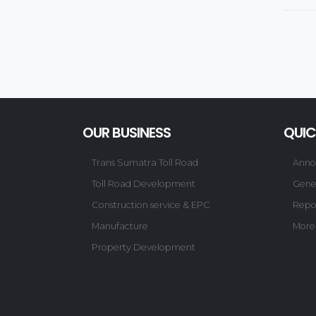
OUR BUSINESS
QUIC
Trans Sumatra Toll Road
Anno
Toll Road Development
Gene
Construction service & EPC
Repo
Manufacture
More
Property Development