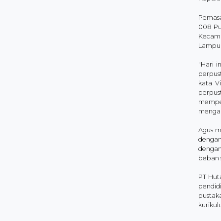
Pemasa
008 Pu
Kecama
Lampun
"Hari 
perpus
kata V
perpust
memper
mengaks
Agus m
dengan
dengan
beban 
PT Hut
pendidi
pustak
kurikul