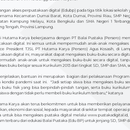
ngan akses perpustakaan digital (Edubp) pada tiga titik lokasi sekol
rnama Kecamatan Dumai Barat, Kota Dumai, Provinsi Riau, SMP Nege
tan Kampung Melayu, Kota Bengkulu dan SMA Negeri 1 Terbangg
g Tengah, Provinsi Lampung.
ini Hutama Karya bekerjasama dengan PT Balai Pustaka (Persero) me
takaan digital. Ini semua untuk mempermudah anak-anak mengakses b
ice President TJSL PT Hutama Karya (Persero) Agus Kosasih, di L
akaan digital ini, masyarakat dapat mengakses buku-buku secara digital
mudah anak-anak untuk mengakses buku-buki secara digital, tanpa h
es buku belajar sesuai Kurikulum 2013 dari tingkat SD, SMP dan SMA, s
enjelaskan, bantuan ini merupakan bagian dari pelaksanaan Progra
 kondisi pandemi saat ini. "Jadi setiap siswa bisa mengakses buku s
 buku fisik yang bisa berpindah-pindah tangan, serta buku kurikul
siswa dengan tidak perlu membeli buku kurikulum terbaru," katanya
ama Karya akan terus berkomitmen untuk bisa memberikan pelayanan 
kan, ekonomi dan sosial, kepada masyarakat di sekitar tempat operasi p
a untuk bisa mengakses pustaka digital melalui www.pustakadigital.
um terbaru dari edukasi Balai Pustaka (Edu BP) untuk jenjang SD, SMP 