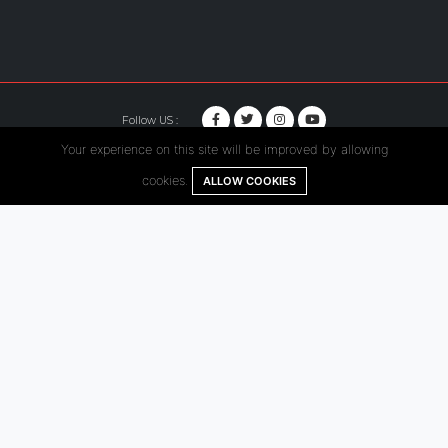
Follow US :
Your experience on this site will be improved by allowing
© Copyright 2020. Hutama Karya All Rights Reserved.
cookies.
ALLOW COOKIES