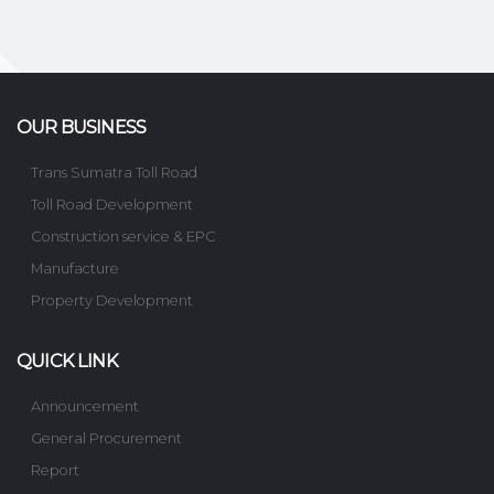
OUR BUSINESS
Trans Sumatra Toll Road
Toll Road Development
Construction service & EPC
Manufacture
Property Development
QUICK LINK
Announcement
General Procurement
Report