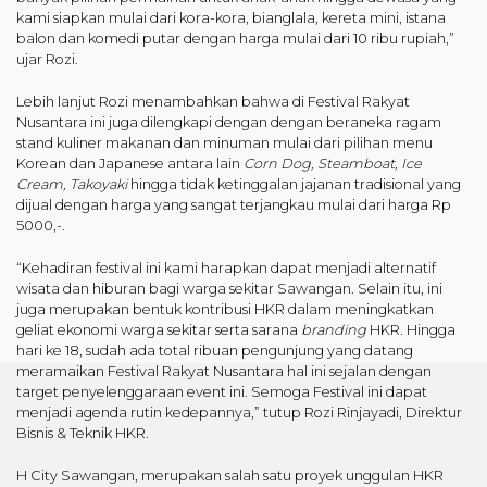
kami siapkan mulai dari kora-kora, bianglala, kereta mini, istana
balon dan komedi putar dengan harga mulai dari 10 ribu rupiah,”
ujar Rozi.
Lebih lanjut Rozi menambahkan bahwa di Festival Rakyat
Nusantara ini juga dilengkapi dengan dengan beraneka ragam
stand kuliner makanan dan minuman mulai dari pilihan menu
Korean dan Japanese antara lain
Corn Dog, Steamboat, Ice
Cream, Takoyaki
hingga tidak ketinggalan jajanan tradisional yang
dijual dengan harga yang sangat terjangkau mulai dari harga Rp
5000,-.
“Kehadiran festival ini kami harapkan dapat menjadi alternatif
wisata dan hiburan bagi warga sekitar Sawangan. Selain itu, ini
juga merupakan bentuk kontribusi HKR dalam meningkatkan
geliat ekonomi warga sekitar serta sarana
branding
HKR. Hingga
hari ke 18, sudah ada total ribuan pengunjung yang datang
meramaikan Festival Rakyat Nusantara hal ini sejalan dengan
target penyelenggaraan event ini. Semoga Festival ini dapat
menjadi agenda rutin kedepannya,” tutup Rozi Rinjayadi, Direktur
Bisnis & Teknik HKR.
H City Sawangan, merupakan salah satu proyek unggulan HKR