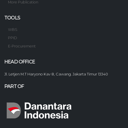
More Publication
TOOLS
WBS
PPID
E-Procurement
HEAD OFFICE
Jl. Letjen M.T Haryono Kav 8, Cawang. Jakarta Timur 13340
PART OF