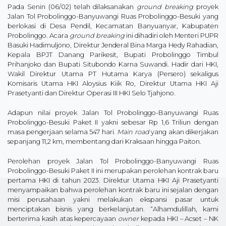
Pada Senin (06/02) telah dilaksanakan
ground breaking
proyek
Jalan Tol Probolinggo-Banyuwangi Ruas Probolinggo-Besuki yang
berlokasi di Desa Pendil, Kecamatan Banyuanyar, Kabupaten
Probolinggo. Acara
ground breaking
ini dihadiri oleh Menteri PUPR
Basuki Hadimuljono, Direktur Jenderal Bina Marga Hedy Rahadian,
Kepala BPJT Danang Parikesit, Bupati Probolinggo Timbul
Prihanjoko dan Bupati Situbondo Karna Suwandi. Hadir dari HKI,
Wakil Direktur Utama PT Hutama Karya (Persero) sekaligus
Komisaris Utama HKI Aloysius Kiik Ro, Direktur Utama HKI Aji
Prasetyanti dan Direktur Operasi III HKI Selo Tjahjono.
Adapun nilai proyek Jalan Tol Probolinggo-Banyuwangi Ruas
Probolinggo-Besuki Paket II yakni sebesar Rp 1,6 Triliun dengan
masa pengerjaan selama 547 hari.
Main road
yang akan dikerjakan
sepanjang 11,2 km, membentang dari Kraksaan hingga Paiton.
Perolehan proyek Jalan Tol Probolinggo-Banyuwangi Ruas
Probolinggo-Besuki Paket II ini merupakan perolehan kontrak baru
pertama HKI di tahun 2023. Direktur Utama HKI Aji Prasetyanti
menyampaikan bahwa perolehan kontrak baru ini sejalan dengan
misi perusahaan yakni melakukan ekspansi pasar untuk
menciptakan bisnis yang berkelanjutan. “Alhamdulillah, kami
berterima kasih atas kepercayaan
owner
kepada HKI – Acset – NK