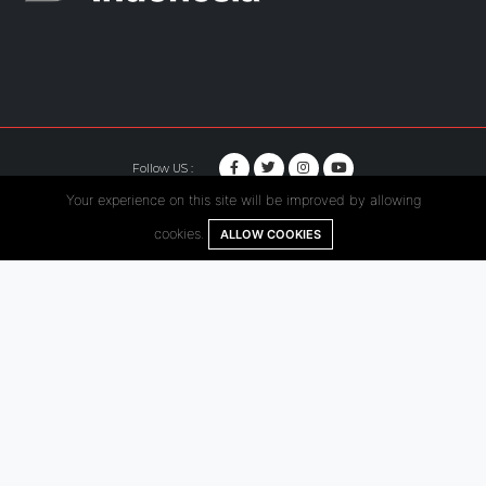
Follow US :
Your experience on this site will be improved by allowing
© Copyright 2020. Hutama Karya All Rights Reserved.
cookies.
ALLOW COOKIES