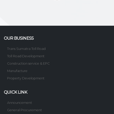
OUR BUSINESS
Trans Sumatra Toll Road
Toll Road Development
Construction service & EPC
Manufacture
Property Development
QUICK LINK
Announcement
General Procurement