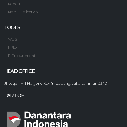
Report
More Publication
TOOLS
WBS
PPID
E-Procurement
HEAD OFFICE
Jl. Letjen M.T Haryono Kav 8, Cawang. Jakarta Timur 13340
PART OF