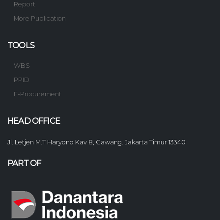
Report
More Publication
TOOLS
WBS
PPID
E-Procurement
HEAD OFFICE
Jl. Letjen M.T Haryono Kav 8, Cawang. Jakarta Timur 13340
PART OF