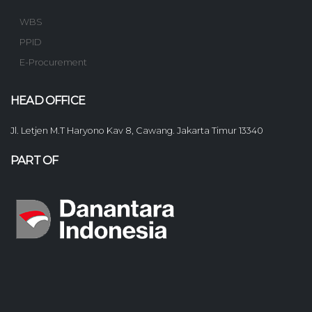
WBS
PPID
E-Procurement
HEAD OFFICE
Jl. Letjen M.T Haryono Kav 8, Cawang. Jakarta Timur 13340
PART OF