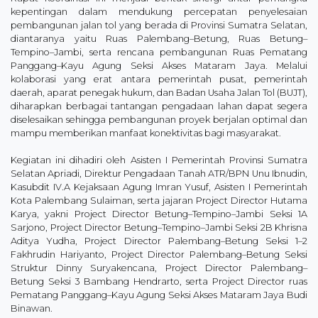
kepentingan dalam mendukung percepatan penyelesaian
pembangunan jalan tol yang berada di Provinsi Sumatra Selatan,
diantaranya yaitu Ruas Palembang–Betung, Ruas Betung–
Tempino–Jambi, serta rencana pembangunan Ruas Pematang
Panggang–Kayu Agung Seksi Akses Mataram Jaya. Melalui
kolaborasi yang erat antara pemerintah pusat, pemerintah
daerah, aparat penegak hukum, dan Badan Usaha Jalan Tol (BUJT),
diharapkan berbagai tantangan pengadaan lahan dapat segera
diselesaikan sehingga pembangunan proyek berjalan optimal dan
mampu memberikan manfaat konektivitas bagi masyarakat.
Kegiatan ini dihadiri oleh Asisten I Pemerintah Provinsi Sumatra
Selatan Apriadi, Direktur Pengadaan Tanah ATR/BPN Unu Ibnudin,
Kasubdit IV.A Kejaksaan Agung Imran Yusuf, Asisten I Pemerintah
Kota Palembang Sulaiman, serta jajaran Project Director Hutama
Karya, yakni Project Director Betung–Tempino–Jambi Seksi 1A
Sarjono, Project Director Betung–Tempino–Jambi Seksi 2B Khrisna
Aditya Yudha, Project Director Palembang–Betung Seksi 1–2
Fakhrudin Hariyanto, Project Director Palembang–Betung Seksi
Struktur Dinny Suryakencana, Project Director Palembang–
Betung Seksi 3 Bambang Hendrarto, serta Project Director ruas
Pematang Panggang–Kayu Agung Seksi Akses Mataram Jaya Budi
Binawan.