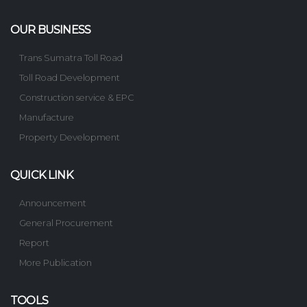
OUR BUSINESS
Trans Sumatra Toll Road
Toll Road Development
Construction service & EPC
Manufacture
Property Development
QUICK LINK
Announcement
General Procurement
Report
More Publication
TOOLS