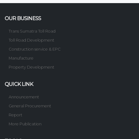
OUR BUSINESS
Trans Sumatra Toll Road
Toll Road Development
Construction service & EPC
Manufacture
Property Development
QUICK LINK
Announcement
General Procurement
Report
More Publication