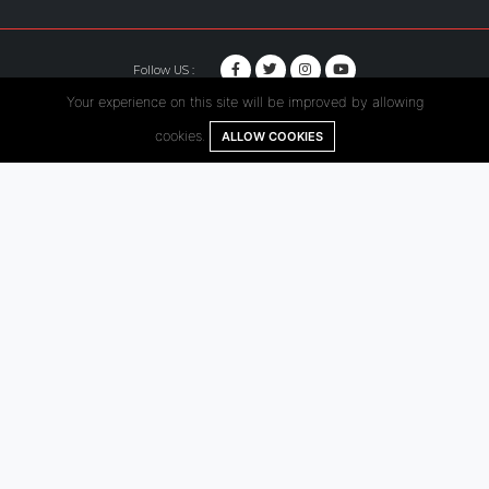
Follow US :
Your experience on this site will be improved by allowing
© Copyright 2020. Hutama Karya All Rights Reserved.
cookies.
ALLOW COOKIES