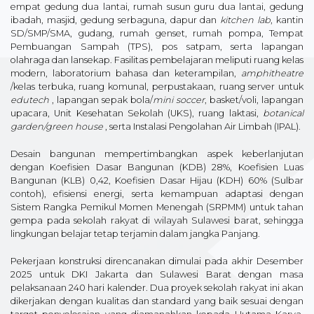
empat gedung dua lantai, rumah susun guru dua lantai, gedung
ibadah, masjid, gedung serbaguna, dapur dan
kitchen lab
, kantin
SD/SMP/SMA, gudang, rumah genset, rumah pompa, Tempat
Pembuangan Sampah (TPS), pos satpam, serta lapangan
olahraga dan lansekap. Fasilitas pembelajaran meliputi ruang kelas
modern, laboratorium bahasa dan keterampilan,
amphitheatre
/kelas terbuka, ruang komunal, perpustakaan, ruang server untuk
edutech
, lapangan sepak bola/
mini soccer
, basket/voli, lapangan
upacara, Unit Kesehatan Sekolah (UKS), ruang laktasi,
botanical
garden/green house
, serta Instalasi Pengolahan Air Limbah (IPAL).
Desain bangunan mempertimbangkan aspek keberlanjutan
dengan Koefisien Dasar Bangunan (KDB) 28%, Koefisien Luas
Bangunan (KLB) 0,42, Koefisien Dasar Hijau (KDH) 60% (Sulbar
contoh), efisiensi energi, serta kemampuan adaptasi dengan
Sistem Rangka Pemikul Momen Menengah (SRPMM) untuk tahan
gempa pada sekolah rakyat di wilayah Sulawesi barat, sehingga
lingkungan belajar tetap terjamin dalam jangka Panjang.
Pekerjaan konstruksi direncanakan dimulai pada akhir Desember
2025 untuk DKI Jakarta dan Sulawesi Barat dengan masa
pelaksanaan 240 hari kalender. Dua proyek sekolah rakyat ini akan
dikerjakan dengan kualitas dan standard yang baik sesuai dengan