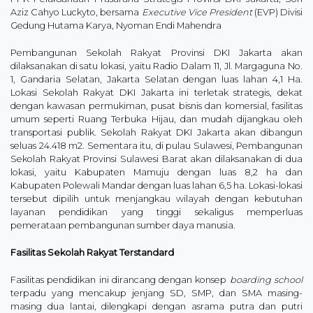
Aziz Cahyo Luckyto, bersama
Executive Vice President
(EVP) Divisi
Gedung Hutama Karya, Nyoman Endi Mahendra
Pembangunan Sekolah Rakyat Provinsi DKI Jakarta akan
dilaksanakan di satu lokasi, yaitu Radio Dalam 11, Jl. Margaguna No.
1, Gandaria Selatan, Jakarta Selatan dengan luas lahan 4,1 Ha.
Lokasi Sekolah Rakyat DKI Jakarta ini terletak strategis, dekat
dengan kawasan permukiman, pusat bisnis dan komersial, fasilitas
umum seperti Ruang Terbuka Hijau, dan mudah dijangkau oleh
transportasi publik. Sekolah Rakyat DKI Jakarta akan dibangun
seluas 24.418 m2. Sementara itu, di pulau Sulawesi, Pembangunan
Sekolah Rakyat Provinsi Sulawesi Barat akan dilaksanakan di dua
lokasi, yaitu Kabupaten Mamuju dengan luas 8,2 ha dan
Kabupaten Polewali Mandar dengan luas lahan 6,5 ha. Lokasi-lokasi
tersebut dipilih untuk menjangkau wilayah dengan kebutuhan
layanan pendidikan yang tinggi sekaligus memperluas
pemerataan pembangunan sumber daya manusia.
Fasilitas Sekolah Rakyat Terstandard
Fasilitas pendidikan ini dirancang dengan konsep
boarding school
terpadu yang mencakup jenjang SD, SMP, dan SMA masing-
masing dua lantai, dilengkapi dengan asrama putra dan putri