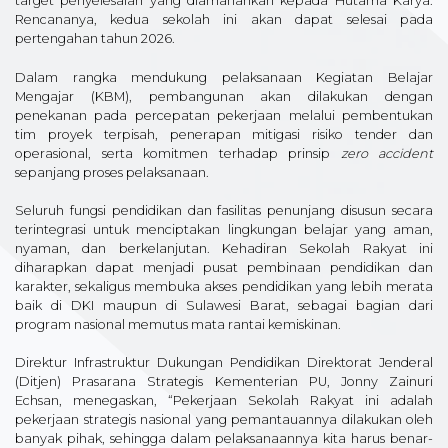
target penyelesaian yang diamanahkan kepada Hutama Karya.
Rencananya, kedua sekolah ini akan dapat selesai pada
pertengahan tahun 2026.
Dalam rangka mendukung pelaksanaan Kegiatan Belajar
Mengajar (KBM), pembangunan akan dilakukan dengan
penekanan pada percepatan pekerjaan melalui pembentukan
tim proyek terpisah, penerapan mitigasi risiko tender dan
operasional, serta komitmen terhadap prinsip
zero accident
sepanjang proses pelaksanaan.
Seluruh fungsi pendidikan dan fasilitas penunjang disusun secara
terintegrasi untuk menciptakan lingkungan belajar yang aman,
nyaman, dan berkelanjutan. Kehadiran Sekolah Rakyat ini
diharapkan dapat menjadi pusat pembinaan pendidikan dan
karakter, sekaligus membuka akses pendidikan yang lebih merata
baik di DKI maupun di Sulawesi Barat, sebagai bagian dari
program nasional memutus mata rantai kemiskinan.
Direktur Infrastruktur Dukungan Pendidikan Direktorat Jenderal
(Ditjen) Prasarana Strategis Kementerian PU, Jonny Zainuri
Echsan, menegaskan, “Pekerjaan Sekolah Rakyat ini adalah
pekerjaan strategis nasional yang pemantauannya dilakukan oleh
banyak pihak, sehingga dalam pelaksanaannya kita harus benar-