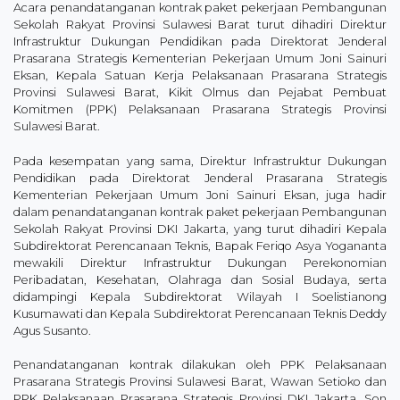
Acara penandatanganan kontrak paket pekerjaan Pembangunan
Sekolah Rakyat Provinsi Sulawesi Barat turut dihadiri Direktur
Infrastruktur Dukungan Pendidikan pada Direktorat Jenderal
Prasarana Strategis Kementerian Pekerjaan Umum Joni Sainuri
Eksan, Kepala Satuan Kerja Pelaksanaan Prasarana Strategis
Provinsi Sulawesi Barat, Kikit Olmus dan Pejabat Pembuat
Komitmen (PPK) Pelaksanaan Prasarana Strategis Provinsi
Sulawesi Barat.
Pada kesempatan yang sama, Direktur Infrastruktur Dukungan
Pendidikan pada Direktorat Jenderal Prasarana Strategis
Kementerian Pekerjaan Umum Joni Sainuri Eksan, juga hadir
dalam penandatanganan kontrak paket pekerjaan Pembangunan
Sekolah Rakyat Provinsi DKI Jakarta, yang turut dihadiri Kepala
Subdirektorat Perencanaan Teknis, Bapak Feriqo Asya Yogananta
mewakili Direktur Infrastruktur Dukungan Perekonomian
Peribadatan, Kesehatan, Olahraga dan Sosial Budaya, serta
didampingi Kepala Subdirektorat Wilayah I Soelistianong
Kusumawati dan Kepala Subdirektorat Perencanaan Teknis Deddy
Agus Susanto.
Penandatanganan kontrak dilakukan oleh PPK Pelaksanaan
Prasarana Strategis Provinsi Sulawesi Barat, Wawan Setioko dan
PPK Pelaksanaan Prasarana Strategis Provinsi DKI Jakarta, Son