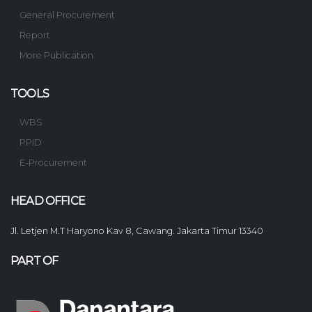
General Procurement
Report
More Publication
TOOLS
WBS
PPID
E-Procurement
HEAD OFFICE
Jl. Letjen M.T Haryono Kav 8, Cawang. Jakarta Timur 13340
PART OF