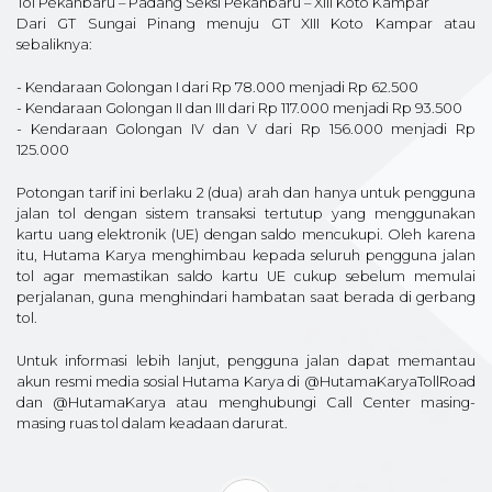
Tol Pekanbaru – Padang Seksi Pekanbaru – XIII Koto Kampar
Dari GT Sungai Pinang menuju GT XIII Koto Kampar atau
sebaliknya:
- Kendaraan Golongan I dari Rp 78.000 menjadi Rp 62.500
- Kendaraan Golongan II dan III dari Rp 117.000 menjadi Rp 93.500
- Kendaraan Golongan IV dan V dari Rp 156.000 menjadi Rp
125.000
Potongan tarif ini berlaku 2 (dua) arah dan hanya untuk pengguna
jalan tol dengan sistem transaksi tertutup yang menggunakan
kartu uang elektronik (UE) dengan saldo mencukupi. Oleh karena
itu, Hutama Karya menghimbau kepada seluruh pengguna jalan
tol agar memastikan saldo kartu UE cukup sebelum memulai
perjalanan, guna menghindari hambatan saat berada di gerbang
tol.
Untuk informasi lebih lanjut, pengguna jalan dapat memantau
akun resmi media sosial Hutama Karya di @HutamaKaryaTollRoad
dan @HutamaKarya atau menghubungi Call Center masing-
masing ruas tol dalam keadaan darurat.