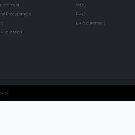
uncement
WBS
ral Procurement
PPID
rt
E-Procurement
 Publication
© Copyright 2020. Hutama Karya All Rights Reserved.
okies.