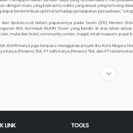
aan dengan mutu yang baik serta waktu yang sesuai yang tertuang dala
 dapat berkontribusi optimal terhadap pendapatan perusahaan,” tutup 
p dari liputan.co.id dalam paparannya pada Senin (5/12) Menteri 
gunan IKN, termasuk BUMN Tower yang berdiri di atas lahan seluas 
lain, mulai dari hotel, community center, masjid, retail museum, pusat 
lah BUMN karya juga berpacu menggarap proyek Ibu Kota Negara Nusan
ya Karya (Persero) Tbk, PT Adhi Karya (Persero) Tbk, dan PT Hutama Karya
K LINK
TOOLS