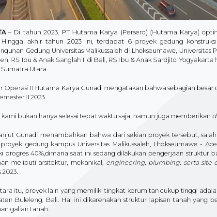
TA
– Di tahun 2023, PT Hutama Karya (Persero) (Hutama Karya) opt
. Hingga akhir tahun 2023 ini, terdapat 6 proyek gedung konstruks
unan Gedung Universitas Malikussaleh di Lhokseumawe, Universitas Pen
, RS Ibu & Anak Sanglah II di Bali, RS Ibu & Anak Sardjito Yogyakarta
i Sumatra Utara
ur Operasi II Hutama Karya Gunadi mengatakan bahwa sebagian besar da
mester II 2023.
t kami bukan hanya selesai tepat waktu saja, namun juga memberikan
d
anjut Gunadi menambahkan bahwa dari sekian proyek tersebut, salah sa
 proyek gedung kampus Universitas Malikussaleh, Lhokseumawe - Aceh.
i progres 40%,dimana saat ini sedang dilakukan pengerjaan struktur ba
an meliputi arsitektur, mekanikal,
engineering, plumbing, serta site
 2023.
ra itu, proyek lain yang memiliki tingkat kerumitan cukup tinggi ada
ten Buleleng, Bali. Hal ini dikarenakan struktur lapisan tanah yang 
an galian tanah.