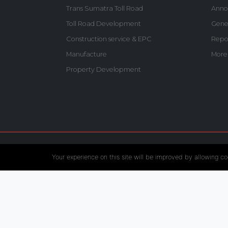
Trans Sumatra Toll Road
Anno
Toll Road Development
Gene
Construction service & EPC
Repo
Manufacture
More
Property Development
Follow US :
Your experience on this site will be improved by allowing co