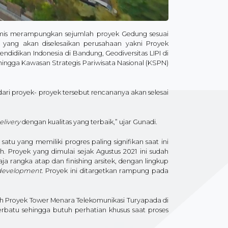
imis merampungkan sejumlah proyek Gedung sesuai
i yang akan diselesaikan perusahaan yakni Proyek
didikan Indonesia di Bandung, Geodiversitas LIPI di
 hingga Kawasan Strategis Pariwisata Nasional (KSPN)
ri proyek- proyek tersebut rencananya akan selesai
elivery
dengan kualitas yang terbaik,” ujar Gunadi.
tu yang memiliki progres paling signifikan saat ini
 Proyek yang dimulai sejak Agustus 2021 ini sudah
ja rangka atap dan finishing arsitek, dengan lingkup
 development
. Proyek ini ditargetkan rampung pada
lah Proyek Tower Menara Telekomunikasi Turyapada di
berbatu sehingga butuh perhatian khusus saat proses