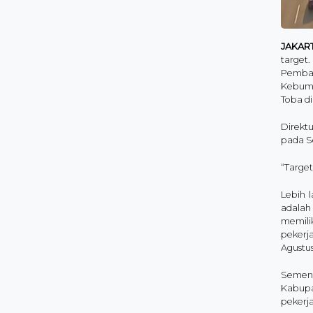
JAKAR
target
Pembang
Kebumen
Toba d
Direkt
pada Se
“Targe
Lebih l
adalah
memilik
pekerja
Agustus
Sementa
Kabupa
pekerja