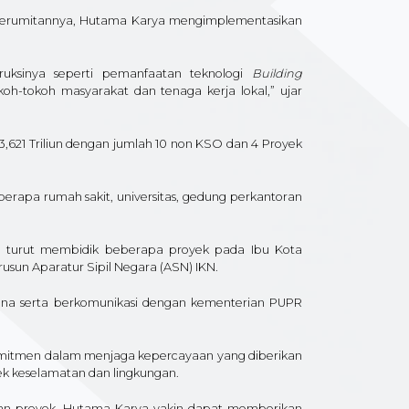
t kerumitannya, Hutama Karya mengimplementasikan
ruksinya seperti pemanfaatan teknologi
Building
oh-tokoh masyarakat dan tenaga kerja lokal,” ujar
,621 Triliun dengan jumlah 10 non KSO dan 4 Proyek
rapa rumah sakit, universitas, gedung perkantoran
 turut membidik beberapa proyek pada Ibu Kota
sun Aparatur Sipil Negara (ASN) IKN.
cana serta berkomunikasi dengan kementerian PUPR
mitmen dalam menjaga kepercayaan yang diberikan
 keselamatan dan lingkungan.
an proyek. Hutama Karya yakin dapat memberikan