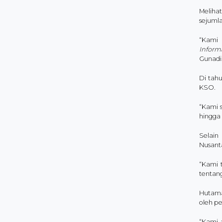
Meliha
sejumla
“Kami 
Inform
Gunadi
Di tah
KSO.
“Kami 
hingga 
Selain
Nusant
“Kami 
tentan
Hutama
oleh p
“Kami 