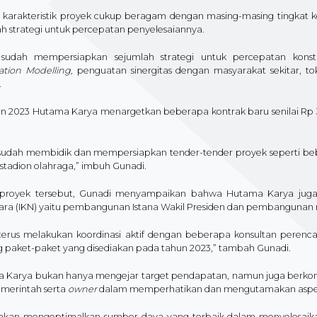
t karakteristik proyek cukup beragam dengan masing-masing tingka
h strategi untuk percepatan penyelesaiannya.
sudah mempersiapkan sejumlah strategi untuk percepatan konst
ation Modelling,
penguatan sinergitas dengan masyarakat sekitar, tok
.
un 2023 Hutama Karya menargetkan beberapa kontrak baru senilai Rp 3
sudah membidik dan mempersiapkan tender-tender proyek seperti bebe
stadion olahraga,” imbuh Gunadi.
 proyek tersebut, Gunadi menyampaikan bahwa Hutama Karya juga
ara (IKN) yaitu pembangunan Istana Wakil Presiden dan pembangunan ru
terus melakukan koordinasi aktif dengan beberapa konsultan peren
g paket-paket yang disediakan pada tahun 2023,” tambah Gunadi.
 Karya bukan hanya mengejar target pendapatan, namun juga berko
emerintah serta
owner
dalam memperhatikan dan mengutamakan aspek
akan mengoptimalkan sumber daya yang terbaik dalam menyelesaik