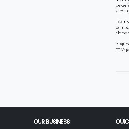
pekerj
Gedung
Dikuti
pemban
elemen 
“Sejum
PT Wija
OUR BUSINESS
QUIC