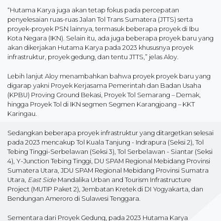
“Hutama Karya juga akan tetap fokus pada percepatan
penyelesaian ruas-ruas Jalan Tol Trans Sumatera (JTTS) serta
proyek-proyek PSN lainnya, termasuk beberapa proyek di Ibu
Kota Negara (IKN). Selain itu, ada juga beberapa proyek baru yang
akan dikerjakan Hutama Karya pada 2023 khususnya proyek
infrastruktur, proyek gedung, dan tentu JTTS,” jelas Aloy.
Lebih lanjut Aloy menambahkan bahwa proyek proyek baru yang
digarap yakni Proyek Kerjasama Pemerintah dan Badan Usaha
(KPBU) Proving Ground Bekasi, Proyek Tol Semarang – Demak,
hingga Proyek Tol di IKN segmen Segmen Karangjoang – KKT
Karingau.
Sedangkan beberapa proyek infrastruktur yang ditargetkan selesai
pada 2023 mencakup Tol Kuala Tanjung - Indrapura (Seksi 2), Tol
Tebing Tinggi-Serbelawan (Seksi 3), Tol Serbelawan - Siantar (Seksi
4), Y-Junction Tebing Tinggi, DU SPAM Regional Mebidang Provinsi
Sumatera Utara, JDU SPAM Regional Mebidang Provinsi Sumatra
Utara,
East Side
Mandalika Urban and Tourism Infrastructure
Project (MUTIP Paket 2), Jembatan Kretek di DI Yogyakarta, dan
Bendungan Ameroro di Sulawesi Tenggara.
Sementara dari Proyek Gedung, pada 2023 Hutama Karya