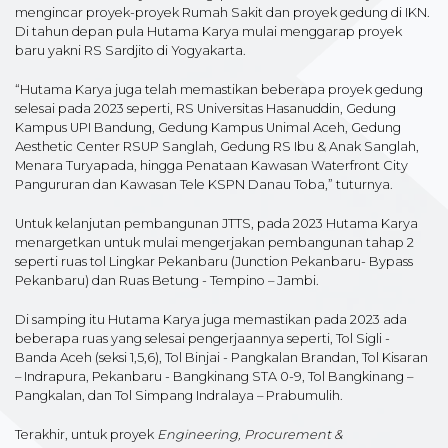
mengincar proyek-proyek Rumah Sakit dan proyek gedung di IKN.
Di tahun depan pula Hutama Karya mulai menggarap proyek
baru yakni RS Sardjito di Yogyakarta.
“Hutama Karya juga telah memastikan beberapa proyek gedung
selesai pada 2023 seperti, RS Universitas Hasanuddin, Gedung
Kampus UPI Bandung, Gedung Kampus Unimal Aceh, Gedung
Aesthetic Center RSUP Sanglah, Gedung RS Ibu & Anak Sanglah,
Menara Turyapada, hingga Penataan Kawasan Waterfront City
Pangururan dan Kawasan Tele KSPN Danau Toba,” tuturnya.
Untuk kelanjutan pembangunan JTTS, pada 2023 Hutama Karya
menargetkan untuk mulai mengerjakan pembangunan tahap 2
seperti ruas tol Lingkar Pekanbaru (Junction Pekanbaru- Bypass
Pekanbaru) dan Ruas Betung - Tempino – Jambi.
Di samping itu Hutama Karya juga memastikan pada 2023 ada
beberapa ruas yang selesai pengerjaannya seperti, Tol Sigli -
Banda Aceh (seksi 1,5,6), Tol Binjai - Pangkalan Brandan, Tol Kisaran
– Indrapura, Pekanbaru - Bangkinang STA 0-9, Tol Bangkinang –
Pangkalan, dan Tol Simpang Indralaya – Prabumulih.
Terakhir, untuk proyek
Engineering, Procurement &