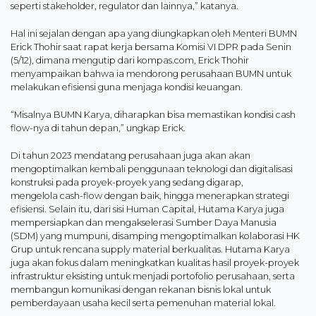
seperti stakeholder, regulator dan lainnya,” katanya.
Hal ini sejalan dengan apa yang diungkapkan oleh Menteri BUMN
Erick Thohir saat rapat kerja bersama Komisi VI DPR pada Senin
(5/12), dimana mengutip dari kompas.com, Erick Thohir
menyampaikan bahwa ia mendorong perusahaan BUMN untuk
melakukan efisiensi guna menjaga kondisi keuangan.
“Misalnya BUMN Karya, diharapkan bisa memastikan kondisi cash
flow-nya di tahun depan,” ungkap Erick.
Di tahun 2023 mendatang perusahaan juga akan akan
mengoptimalkan kembali penggunaan teknologi dan digitalisasi
konstruksi pada proyek-proyek yang sedang digarap,
mengelola cash-flow dengan baik, hingga menerapkan strategi
efisiensi. Selain itu, dari sisi Human Capital, Hutama Karya juga
mempersiapkan dan mengakselerasi Sumber Daya Manusia
(SDM) yang mumpuni, disamping mengoptimalkan kolaborasi HK
Grup untuk rencana supply material berkualitas. Hutama Karya
juga akan fokus dalam meningkatkan kualitas hasil proyek-proyek
infrastruktur eksisting untuk menjadi portofolio perusahaan, serta
membangun komunikasi dengan rekanan bisnis lokal untuk
pemberdayaan usaha kecil serta pemenuhan material lokal.