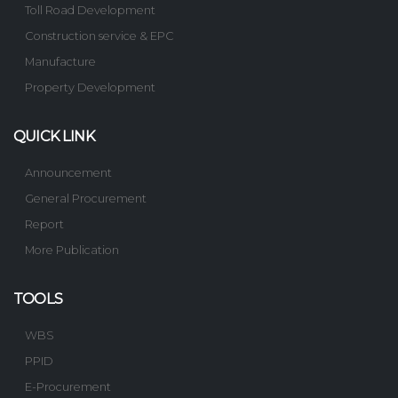
Toll Road Development
Construction service & EPC
Manufacture
Property Development
QUICK LINK
Announcement
General Procurement
Report
More Publication
TOOLS
WBS
PPID
E-Procurement