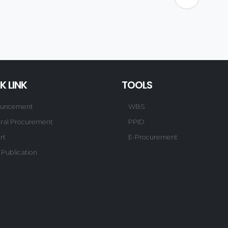
K LINK
TOOLS
uncement
WBS
ral Procurement
PPID
rt
E-Procurement
 Publication