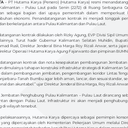
TA
– PT Hutama Karya (Persero) (Hutama Karya) resmi menandata
Kalimantan – Pulau Laut pada Senin (22/12) di Ruang Serbaguna 
kan sebagai bagian dari upaya pemerintah dalam memperkuat k
buhan ekonomi. Penandatanganan kontrak ini menjadi tonggak pen
dan berkelanjutan antara Pulau Kalimantan dan Pulau Laut.
atanganan kontrak dilakukan oleh Rizky Agung, EVP Divisi Sipil Um
lainnya. Turut hadir Gubernur Kalimantan Selatan Muhidin, Bupa
ad Rusli, Direktur Jenderal Bina Marga Roy Rizali Anwar, serta jaja
Direktur Operasi I Hutama Karya Agung Fajarwanto dan pimpinan BUMN
datanganan kontrak dan nota kesepakatan pembangunan Jembatan 
n dimulainya tahapan konstruksi infrastruktur strategis di Kalimantan 
si dalam pembangunan jembatan, pengembangan koridor Lintas Teng
anjarbaru–Tanah Bumbu agar lebih aman, lancar, dan sesuai standar, se
onal dan akuntabel.” ujar Direktur Jenderal Bina Marga, Roy Rizali Anwar
 Jembatan Penghubung Pulau Kalimantan – Pulau Laut dirancang seb
ntan dengan Pulau Laut. Infrastruktur ini akan menjadi penghubung
ng di wilayah tersebut.
pelaksanaannya, Hutama Karya dipercaya sebagai pemimpin konsor
 yang dipercayakan oleh Kementerian Pekerjaan Umum melalui Direk