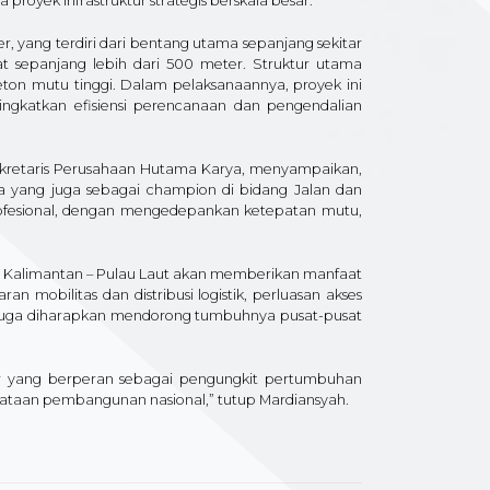
oyek infrastruktur strategis berskala besar.
er, yang terdiri dari bentang utama sepanjang sekitar
t sepanjang lebih dari 500 meter. Struktur utama
eton mutu tinggi. Dalam pelaksanaannya, proyek ini
ingkatkan efisiensi perencanaan dan pengendalian
ekretaris Perusahaan Hutama Karya, menyampaikan,
 yang juga sebagai champion di bidang Jalan dan
ofesional, dengan mengedepankan ketepatan mutu,
Kalimantan – Pulau Laut akan memberikan manfaat
an mobilitas dan distribusi logistik, perluasan akses
i juga diharapkan mendorong tumbuhnya pusat-pusat
ur yang berperan sebagai pengungkit pertumbuhan
taan pembangunan nasional,” tutup Mardiansyah.