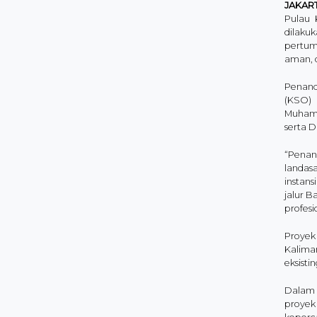
JAKAR
Pulau 
dilaku
pertum
aman, 
Penand
(KSO) 
Muhamm
serta 
“Penan
landasa
instan
jalur B
profesi
Proyek
Kalima
eksisti
Dalam 
proyek