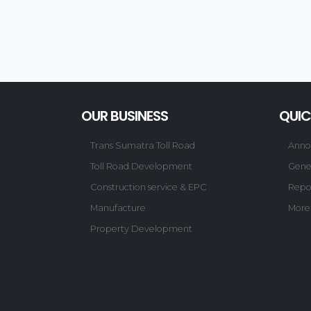
OUR BUSINESS
QUIC
Trans Sumatra Toll Road
Anno
Toll Road Development
Gene
Construction service & EPC
Repo
Manufacture
More
Property Development