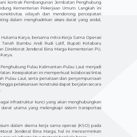
ngani kontrak Pembangunan Jembatan Penghubung
Gedung Kementerian Pekerjaan Umum. Langkah ini
onektivitas wilayah dan mendorong percepatan
ting dalam menghadirkan akses darat yang andal,
um Hutama Karya, bersama mitra Kerja Sama Operasi
ti Tanah Bambu Andi Rudi Latif, Bupati Kotabaru
ran Direktorat Jenderal Bina Marga Kementerian PU,
 Karya.
Penghubung Pulau Kalimantan–Pulau Laut menjadi
Selatan. Kesepakatan ini memperkuat kolaborasi lintas
ah Pulau Laut, serta penataan dan penyempurnaan
hingga pelaksanaan konstruksi dapat berjalan secara
.
agai infrastruktur kunci yang akan menghubungkan
 darat utama yang melengkapi sistem transportasi
sium dalam skema kerja sama operasi (KSO) pada
torat Jenderal Bina Marga, hal ini mencerminkan