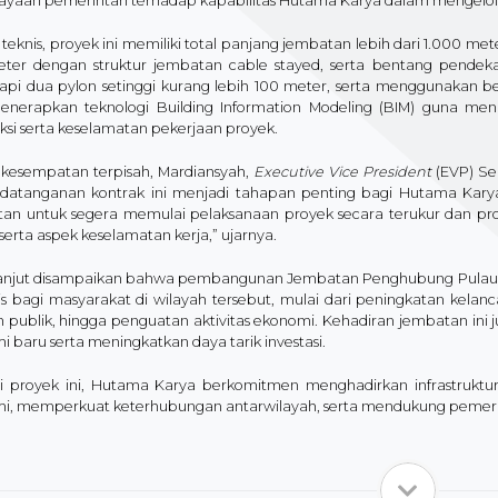
yaan pemerintah terhadap kapabilitas Hutama Karya dalam mengelola pr
teknis, proyek ini memiliki total panjang jembatan lebih dari 1.000 met
ter dengan struktur jembatan cable stayed, serta bentang pendeka
kapi dua pylon setinggi kurang lebih 100 meter, serta menggunakan b
enerapkan teknologi Building Information Modeling (BIM) guna men
ksi serta keselamatan pekerjaan proyek.
kesempatan terpisah, Mardiansyah,
Executive Vice President
(EVP) S
datanganan kontrak ini menjadi tahapan penting bagi Hutama Karya
an untuk segera memulai pelaksanaan proyek secara terukur dan pr
serta aspek keselamatan kerja,” ujarnya.
lanjut disampaikan bahwa pembangunan Jembatan Penghubung Pulau 
is bagi masyarakat di wilayah tersebut, mulai dari peningkatan kelancar
n publik, hingga penguatan aktivitas ekonomi. Kehadiran jembatan in
 baru serta meningkatkan daya tarik investasi.
ui proyek ini, Hutama Karya berkomitmen menghadirkan infrastrukt
i, memperkuat keterhubungan antarwilayah, serta mendukung pemera