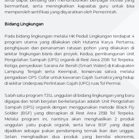
terus dapat bersaing dan menumbuhkan berbagai inovasi yang
bermanfaat, serta meningkatkan kapasitas guru untuk bisa
memperoleh sertifikasi yang disyaratkan oleh Pemerintah.
Bidang Lingkungan
Pada bidang lingkungan melalui HK Peduli Lingkungan terdapat 4
program utama yang dilakukan oleh Hutama Karya. Pertama,
penghijauan dan penanaman ratusan pohon yang dilakukan di
sekitar lingkungan bisnis dan proyek. Kedua, pembangunan Unit
Pengolahan Sampah (UPS) organik di Rest Area 215B Tol Terpeka.
Ketiga, penyediaan Sarana Air Bersih (Smart Water) di Kabupaten
Lampung Tengah serta Keempat, konservasi satwa melalui
pengadaan GPS Collar untuk kawanan Gajah Sumatra yang hidup
di sekitar Underpass Perlintasan Gajah (UPG) ruas Tol Permai.
Salah satu program TJSL unggulan di bidang lingkungan yang baru
digagas dan telah berjalan berkelanjutan adalah Unit Pengolahan
Sampah (UPS) organik dengan menggunakan metode Black Fly
Soldier (BSF) yang diterapkan di Rest Area 215B Tol Terpeka.
Melalui program ini, nantinya akan menghasilkan 2 produk
unggulan yaitu pupuk organik, serta larva BSF yang dapat
dijadikan sebagai pakan pendamping ternak ikan dan unggas.
Selain menghasilkan dua produk yang bernilai ekonomis,