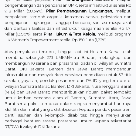
pengembangan dan pendanaan UMK, serta infrastruktur senilai Rp
7,18 Miliar (58,34%),
Pilar Pembangunan Lingkungan
, meliputi
pengolahan sampah organik, konservasi satwa, pelestarian dan
penghijauan lingkungan, tanggap bencana, sanitasi masyarakat
dan bantuan fasilitas dan infrastruktur keagamaan senilai Rp 1,71
Miliar (13,90%), serta
Pilar Hukum & Tata Kelola
, meliputi program
HK Women’s Empowerment senilai Rp 150 Juta (1,22%).
Atas penyaluran tersebut, hingga saat ini Hutama Karya telah
membina sebanyak 273 UMKM/Mitra Binaan; melengkapi dan
membangun 10 sarana dan prasarana ibadah di wilayah Sumatra
Barat, DKI Jakarta, Banten dan Jawa Barat; membangun
infrastruktur dan menyalurkan beasiswa pendidikan untuk 37 titik
sekolah, yayasan, pondok pesantren dan PAUD yang tersebar di
wilayah Sumatra Barat, Banten, DKI Jakarta, Nusa Tenggara Barat
(NTB) dan Jawa Barat; mendistribusikan ribuan paket sembako
untuk korban bencana alam di Banten, Sumatra Utara, Jawa
Barat serta paket sembako dalam rangka menyambut hari raya
idul fitri dan natal yang didistribusikan kepada pondok pesantren,
panti asuhan dan kelompok disabilitas; hingga menyalurkan
berbagai bantuan sarana prasarana umum kepada sekretariat
RT/RW di wilayah DKI Jakarta.