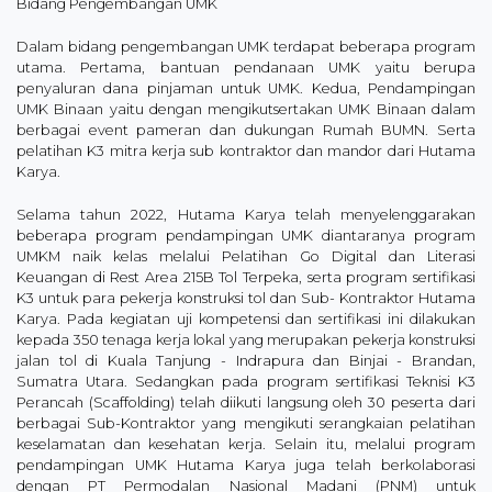
Bidang Pengembangan UMK
Dalam bidang pengembangan UMK terdapat beberapa program
utama. Pertama, bantuan pendanaan UMK yaitu berupa
penyaluran dana pinjaman untuk UMK. Kedua, Pendampingan
UMK Binaan yaitu dengan mengikutsertakan UMK Binaan dalam
berbagai event pameran dan dukungan Rumah BUMN. Serta
pelatihan K3 mitra kerja sub kontraktor dan mandor dari Hutama
Karya.
Selama tahun 2022, Hutama Karya telah menyelenggarakan
beberapa program pendampingan UMK diantaranya program
UMKM naik kelas melalui Pelatihan Go Digital dan Literasi
Keuangan di Rest Area 215B Tol Terpeka, serta program sertifikasi
K3 untuk para pekerja konstruksi tol dan Sub- Kontraktor Hutama
Karya. Pada kegiatan uji kompetensi dan sertifikasi ini dilakukan
kepada 350 tenaga kerja lokal yang merupakan pekerja konstruksi
jalan tol di Kuala Tanjung - Indrapura dan Binjai - Brandan,
Sumatra Utara. Sedangkan pada program sertifikasi Teknisi K3
Perancah (Scaffolding) telah diikuti langsung oleh 30 peserta dari
berbagai Sub-Kontraktor yang mengikuti serangkaian pelatihan
keselamatan dan kesehatan kerja. Selain itu, melalui program
pendampingan UMK Hutama Karya juga telah berkolaborasi
dengan PT Permodalan Nasional Madani (PNM) untuk