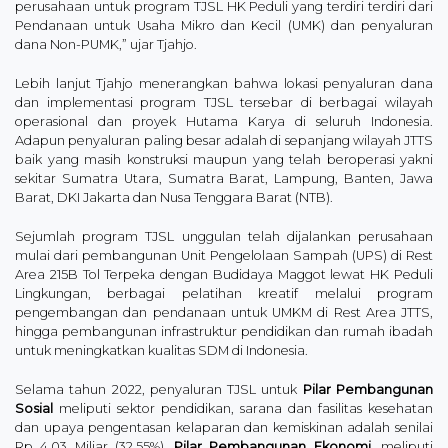
perusahaan untuk program TJSL HK Peduli yang terdiri terdiri dari
Pendanaan untuk Usaha Mikro dan Kecil (UMK) dan penyaluran
dana Non-PUMK,” ujar Tjahjo.
Lebih lanjut Tjahjo menerangkan bahwa lokasi penyaluran dana
dan implementasi program TJSL tersebar di berbagai wilayah
operasional dan proyek Hutama Karya di seluruh Indonesia.
Adapun penyaluran paling besar adalah di sepanjang wilayah JTTS
baik yang masih konstruksi maupun yang telah beroperasi yakni
sekitar Sumatra Utara, Sumatra Barat, Lampung, Banten, Jawa
Barat, DKI Jakarta dan Nusa Tenggara Barat (NTB).
Sejumlah program TJSL unggulan telah dijalankan perusahaan
mulai dari pembangunan Unit Pengelolaan Sampah (UPS) di Rest
Area 215B Tol Terpeka dengan Budidaya Maggot lewat HK Peduli
Lingkungan, berbagai pelatihan kreatif melalui program
pengembangan dan pendanaan untuk UMKM di Rest Area JTTS,
hingga pembangunan infrastruktur pendidikan dan rumah ibadah
untuk meningkatkan kualitas SDM di Indonesia.
Selama tahun 2022, penyaluran TJSL untuk
Pilar Pembangunan
Sosial
meliputi sektor pendidikan, sarana dan fasilitas kesehatan
dan upaya pengentasan kelaparan dan kemiskinan adalah senilai
Rp 4,03 Miliar (32,55%),
Pilar Pembangunan Ekonomi
, meliputi