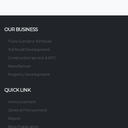
OUR BUSINESS
Trans Sumatra Toll Road
Toll Road Development
Construction service & EPC
Manufacture
Property Development
QUICK LINK
Announcement
General Procurement
Report
More Publication