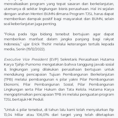
merealisasikan program yang tepat sasaran dan berkelanjutan,
utamanya di sekitar lingkungan bisnis perusahaan. Hal ini sejalan
dengan arahan Menteri BUMN dimana Program TJSL harus dapat
memberikan dampak positif bagi masyarakat dan BUMN, selain
soal keberlanjutan juga penting.
“Fokus pada tiga bidang tersebut bertujuan agar dapat
memberikan manfaat dalam jangka panjang bagi rakyat
Indonesia,” ujar Erick Thohir melalui keterangan tertulis kepada
media, Senin (19/12/2022).
Executive Vice President
(EVP) Sekretaris Perusahaan Hutama
Karya Tjahjo Purnomo mengatakan bahwa tanggung jawab sosial
& lingkungan yang dilakukan perusahaan bertujuan untuk
mendukung pencapaian Tujuan Pembangunan Berkelanjutan
(TPB) melalui pembangunan 4 pilar yakni Pilar Pembangunan
Ekonomi, Pilar Pembangunan Sosial, Pilar Pembangunan
Lingkungan serta Pilar Hukum dan Tata Kelola. Hutama Karya
mengoptimalkan pencapaian TPB ini melalui penguatan program
TJSL bertajuk HK Peduli.
“Untuk 4 pilar tersebut, di tahun lalu kami telah menyalurkan Rp
13,04 Miliar atau 106,01% dari target yang telah ditetapkan