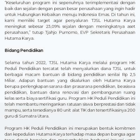
“Keseluruhan program ini sepenuhnya terimplementasi dengan
baik dan sejalan dengan pesan besar perusahaan yang ingin hadir
untuk Hubungkan Kebaikan menuju Indonesia Emas. Di tahun ini,
kami memiliki target agar penyaluran TJSL Hutama Karya
meningkat sebesar 23,09% sejalan dengan meningkatnya aset
perusahaan,” tutup Tjahjo Purnomo, EVP Sekretaris Perusahaan
Hutama Karya.
Bidang Pendidikan
Selama tahun 2022, TJSL Hutama Karya melalui program HK
Peduli Pendidikan tercatat telah menyalurkan dana TJSL untuk
berbagai macam bantuan di bidang pendidikan senilai Rp 2,5
Miliar. Adapun bantuan yang disalurkan oleh Hutama Karya
berupa perlengkapan sarana dan prasarana pendidikan, beasiswa
pendidikan, bantuan dana renovasi dan pembangunan ruang
kelas serta biaya sertifikasi guru. Program HK Peduli Pendidikan ini
telah membantu meringankan ratusan siswa berprestasi dan tidak
mampu, serta tersedianya 80 unit alat TIK dan tersertifikasinya 200
guru di Sumatra Utara.
Program HK Peduli Pendidikan ini merupakan bentuk komitmen
dan kepedulian Hutama Karya terhadap masa depan bangsa agar