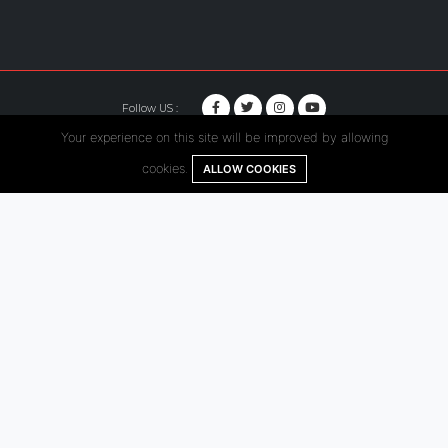
Follow US :
Your experience on this site will be improved by allowing
© Copyright 2020. Hutama Karya All Rights Reserved.
cookies.
ALLOW COOKIES