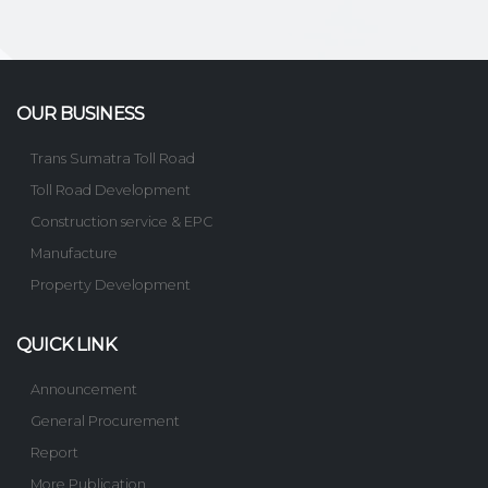
OUR BUSINESS
Trans Sumatra Toll Road
Toll Road Development
Construction service & EPC
Manufacture
Property Development
QUICK LINK
Announcement
General Procurement
Report
More Publication