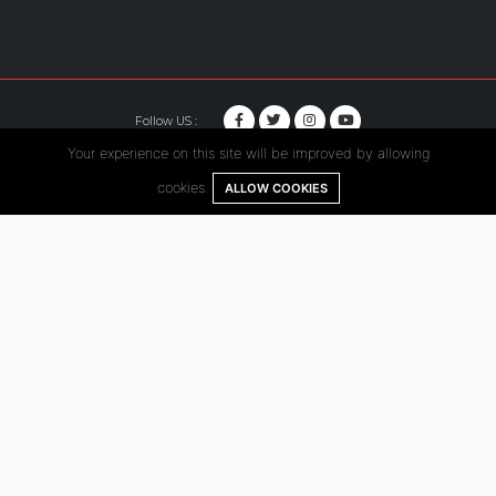
Follow US :
Your experience on this site will be improved by allowing
© Copyright 2020. Hutama Karya All Rights Reserved.
cookies.
ALLOW COOKIES