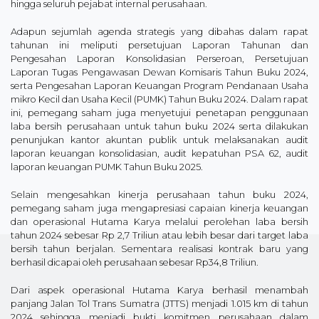
hingga seluruh pejabat internal perusahaan.
Adapun sejumlah agenda strategis yang dibahas dalam rapat
tahunan ini meliputi persetujuan Laporan Tahunan dan
Pengesahan Laporan Konsolidasian Perseroan, Persetujuan
Laporan Tugas Pengawasan Dewan Komisaris Tahun Buku 2024,
serta Pengesahan Laporan Keuangan Program Pendanaan Usaha
mikro Kecil dan Usaha Kecil (PUMK) Tahun Buku 2024. Dalam rapat
ini, pemegang saham juga menyetujui penetapan penggunaan
laba bersih perusahaan untuk tahun buku 2024 serta dilakukan
penunjukan kantor akuntan publik untuk melaksanakan audit
laporan keuangan konsolidasian, audit kepatuhan PSA 62, audit
laporan keuangan PUMK Tahun Buku 2025.
Selain mengesahkan kinerja perusahaan tahun buku 2024,
pemegang saham juga mengapresiasi capaian kinerja keuangan
dan operasional Hutama Karya melalui perolehan laba bersih
tahun 2024 sebesar Rp 2,7 Triliun atau lebih besar dari target laba
bersih tahun berjalan. Sementara realisasi kontrak baru yang
berhasil dicapai oleh perusahaan sebesar Rp34,8 Triliun.
Dari aspek operasional Hutama Karya berhasil menambah
panjang Jalan Tol Trans Sumatra (JTTS) menjadi 1.015 km di tahun
2024 sehingga menjadi bukti komitmen perusahaan dalam