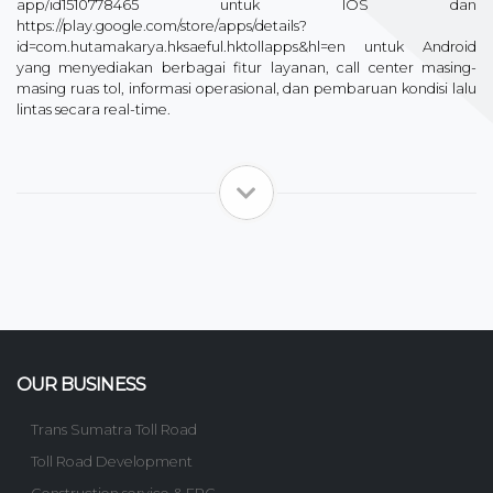
app/id1510778465 untuk IOS dan
https://play.google.com/store/apps/details?
id=com.hutamakarya.hksaeful.hktollapps&hl=en untuk Android
yang menyediakan berbagai fitur layanan, call center masing-
masing ruas tol, informasi operasional, dan pembaruan kondisi lalu
lintas secara real-time.
OUR BUSINESS
Trans Sumatra Toll Road
Toll Road Development