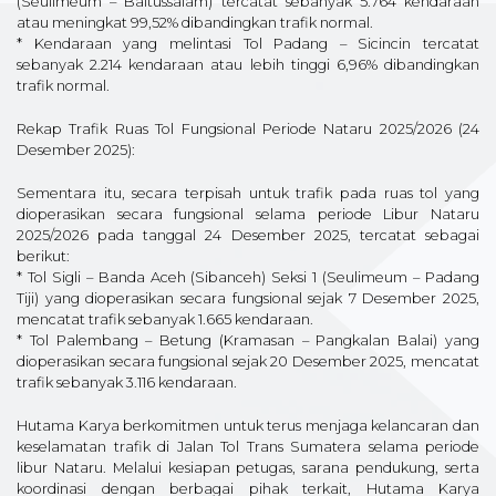
(Seulimeum – Baitussalam) tercatat sebanyak 5.764 kendaraan
atau meningkat 99,52% dibandingkan trafik normal.
* Kendaraan yang melintasi Tol Padang – Sicincin tercatat
sebanyak 2.214 kendaraan atau lebih tinggi 6,96% dibandingkan
trafik normal.
Rekap Trafik Ruas Tol Fungsional Periode Nataru 2025/2026 (24
Desember 2025):
Sementara itu, secara terpisah untuk trafik pada ruas tol yang
dioperasikan secara fungsional selama periode Libur Nataru
2025/2026 pada tanggal 24 Desember 2025, tercatat sebagai
berikut:
* Tol Sigli – Banda Aceh (Sibanceh) Seksi 1 (Seulimeum – Padang
Tiji) yang dioperasikan secara fungsional sejak 7 Desember 2025,
mencatat trafik sebanyak 1.665 kendaraan.
* Tol Palembang – Betung (Kramasan – Pangkalan Balai) yang
dioperasikan secara fungsional sejak 20 Desember 2025, mencatat
trafik sebanyak 3.116 kendaraan.
Hutama Karya berkomitmen untuk terus menjaga kelancaran dan
keselamatan trafik di Jalan Tol Trans Sumatera selama periode
libur Nataru. Melalui kesiapan petugas, sarana pendukung, serta
koordinasi dengan berbagai pihak terkait, Hutama Karya