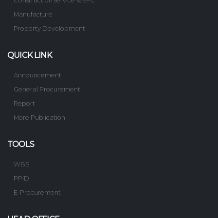
Construction service & EPC
Manufacture
Property Development
QUICK LINK
Announcement
General Procurement
Report
More Publication
TOOLS
WBS
PPID
E-Procurement