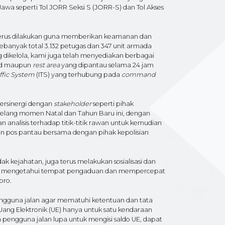
Jawa seperti Tol JORR Seksi S (JORR-S) dan Tol Akses
 terus dilakukan guna memberikan keamanan dan
banyak total 3.132 petugas dan 347 unit armada
g dikelola, kami juga telah menyediakan berbagai
road maupun
rest area
yang dipantau selama 24 jam
affic System
(ITS) yang terhubung pada
command
ersinergi dengan
stakeholder
seperti pihak
njelang momen Natal dan Tahun Baru ini, dengan
 analisis terhadap titik-titik rawan untuk kemudian
ikan pos pantau bersama dengan pihak kepolisian
 kejahatan, juga terus melakukan sosialisasi dan
at mengetahui tempat pengaduan dan mempercepat
oro.
pengguna jalan agar mematuhi ketentuan dan tata
 Uang Elektronik (UE) hanya untuk satu kendaraan
pengguna jalan lupa untuk mengisi saldo UE, dapat