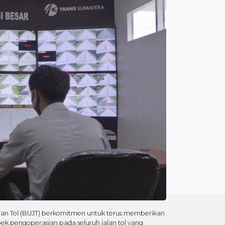
lan Tol (BUJT) berkomitmen untuk terus memberikan
k pengoperasian pada seluruh jalan tol yang