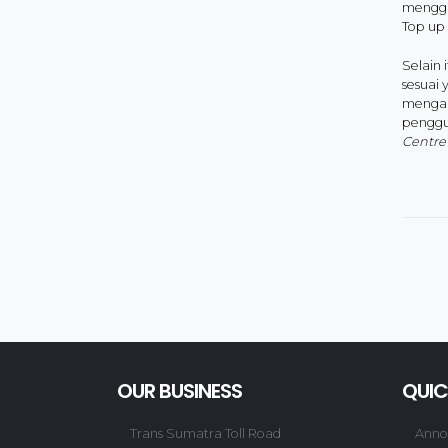
menggu
Top up 
Selain
sesuai 
mengan
penggun
Centre
OUR BUSINESS
QUIC
Trans Sumatra Toll Road
Anno