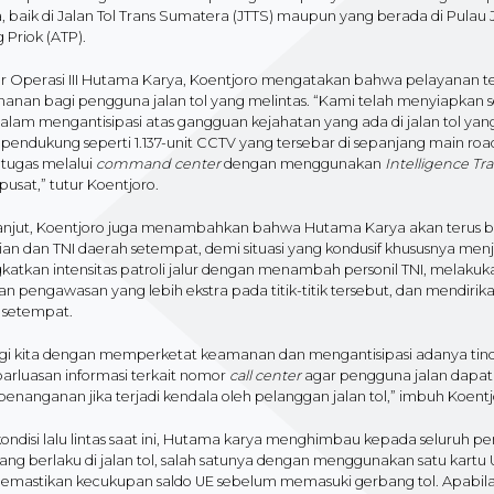
a, baik di Jalan Tol Trans Sumatera (JTTS) maupun yang berada di Pulau 
 Priok (ATP).
ur Operasi III Hutama Karya, Koentjoro mengatakan bahwa pelayanan
anan bagi pengguna jalan tol yang melintas. “Kami telah menyiapkan se
dalam mengantisipasi atas gangguan kejahatan yang ada di jalan tol yan
as pendukung seperti 1.137-unit CCTV yang tersebar di sepanjang main 
etugas melalui
command center
dengan menggunakan
Intelligence Tr
pusat,” tutur Koentjoro.
lanjut, Koentjoro juga menambahkan bahwa Hutama Karya akan terus b
ian dan TNI daerah setempat, demi situasi yang kondusif khususnya me
atkan intensitas patroli jalur dengan menambah personil TNI, melakukan
an pengawasan yang lebih ekstra pada titik-titik tersebut, dan mendir
 setempat.
gi kita dengan memperketat keamanan dan mengantisipasi adanya tindak
arluasan informasi terkait nomor
call center
agar pengguna jalan dap
penanganan jika terjadi kendala oleh pelanggan jalan tol,” imbuh Koentj
ondisi lalu lintas saat ini, Hutama karya menghimbau kepada seluruh 
yang berlaku di jalan tol, salah satunya dengan menggunakan satu kartu
memastikan kecukupan saldo UE sebelum memasuki gerbang tol. Apabila 