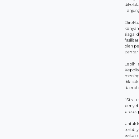
dikelol
Tanjung
Direkt
kenyam
siaga, 
fasilit
oleh p
center
Lebih 
Kepolis
meningk
dilakuk
daerah
“Strate
penyeb
proses 
Untuk k
tertib 
serta 