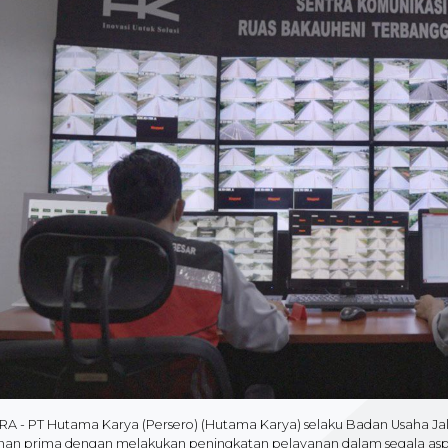
A - PT Hutama Karya (Persero) (Hutama Karya) selaku Badan Usaha Ja
nan prima dengan melakukan peningkatan pelayanan dalam segala aspe