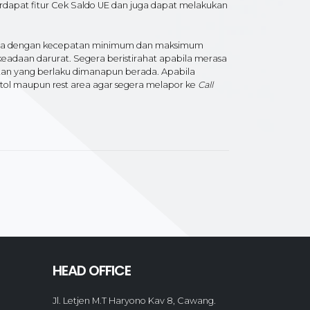
rdapat fitur Cek Saldo UE dan juga dapat melakukan
ndara dengan kecepatan minimum dan maksimum
keadaan darurat. Segera beristirahat apabila merasa
atan yang berlaku dimanapun berada. Apabila
 tol maupun rest area agar segera melapor ke
Call
HEAD OFFICE
Jl. Letjen M.T Haryono Kav 8, Cawang.