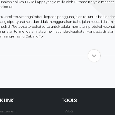
nakan aplikasi HK Toll Apps yang dimiliki oleh Hutama Karya dimana te
saldo UE.
 itu kami terus menghimbau kepada pengguna jalan tol untuk berke
yang dipersyaratkan, dan tidak menggunakan bahu jalan kecuali dalam 
tuk di
Rest Area
terdekat serta untuk selalu mematuhi protokol keseh
a jalan tol mengalami atau melihat tindak kejahatan yang ada di jalan
masing-masing Cabang Tol.
K LINK
TOOLS
uncement
WBS