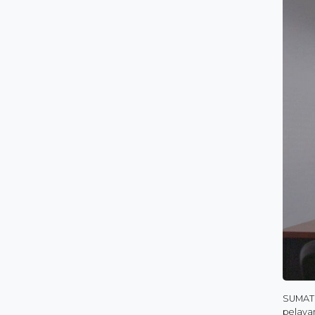
SUMATR
pelaya