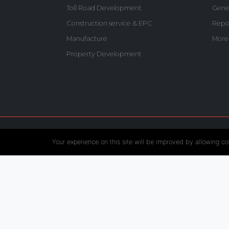
Toll Road Development
Gene
Construction service & EPC
Repo
Manufacture
More
Property Development
Follow US :
Your experience on this site will be improved by allowing co