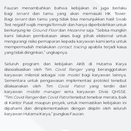
Fauzan menambahkan bahwa kebijakan ini juga berlaku
bagi
tenant
dan tamu yang akan memasuki HK Tower.
Bagi
tenant
dan tamu yang tidak bisa menunjukkan hasil Swab
Test negatif wajib mengisi formulir dan hanya diperbolehkan untuk
berkunjung ke
Ground Floor
dan
Mezanine
saja. “Sebisa mungkin
kami lakukan pembatasan akses bagi pihak eksternal untuk
mengurangi risiko pemaparan kepada karyawan kami serta untuk
mempermudah melakukan
contact tracing
apabila terjadi kasus
yang tidak diinginkan,” ungkapnya.
Seluruh program dan kebijakan AKB di Hutama Karya
disosialisasikan oleh Tim
Covid Ranger
yang beranggotakan
karyawan milenial sebagai
role model
bagi karyawan lainnya.
Sementara untuk pengawasan implementasi protokol tersebut
dilaksanakan oleh Tim
Covid Patrol
yang terdiri dari
karyawan
middle manager
serta karyawan Divisi QHSSE.
“Tim
Covid Ranger
dan
Covid Patrol
tersebut tersebar merata, baik
di Kantor Pusat maupun proyek, untuk memastikan kebijakan ini
dipahami dan dimplementasikan dengan disiplin oleh seluruh
karyawan Hutama Karya,” pungkas Fauzan.