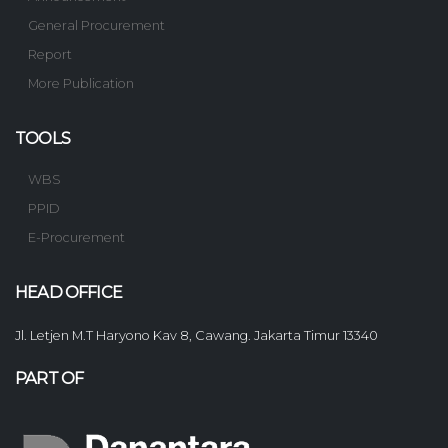
General Procurement
Report
More Publication
TOOLS
WBS
PPID
E-Procurement
HEAD OFFICE
Jl. Letjen M.T Haryono Kav 8, Cawang. Jakarta Timur 13340
PART OF