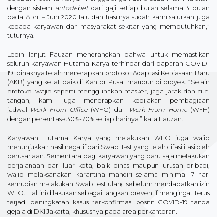
dengan sistem
autodebet
dari gaji setiap bulan selama 3 bulan
pada April – Juni 2020 lalu dan hasilnya sudah kami salurkan juga
kepada karyawan dan masyarakat sekitar yang membutuhkan,”
tuturnya.
Lebih lanjut Fauzan menerangkan bahwa untuk memastikan
seluruh karyawan Hutama Karya terhindar dari paparan COVID-
19, pihaknya telah menerapkan protokol Adaptasi Kebiasaan Baru
(AKB) yang ketat baik di Kantor Pusat maupun di proyek. “Selain
protokol wajib seperti menggunakan masker, jaga jarak dan cuci
tangan, kami juga menerapkan kebijakan pembagiaan
jadwal
Work From Office
(WFO) dan
Work From Home
(WFH)
dengan persentase 30%-70% setiap harinya,” kata Fauzan.
Karyawan Hutama Karya yang melakukan WFO juga wajib
menunjukkan hasil negatif dari Swab Test yang telah difasilitasi oleh
perusahaan. Sementara bagi karyawan yang baru saja melakukan
perjalanaan dari luar kota, baik dinas maupun urusan pribadi,
wajib melaksanakan karantina mandiri selama minimal 7 hari
kemudian melakukan Swab Test ulang sebelum mendapatkan izin
WFO. Hal ini dilakukan sebagai langkah preventif mengingat terus
terjadi peningkatan kasus terkonfirmasi positif COVID-19 tanpa
gejala di DKI Jakarta, khususnya pada area perkantoran.