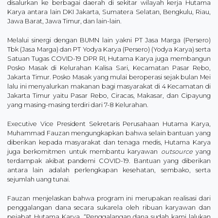
disalurkan ke berbagai daerah di sekitar wilayah kerja Hutama
Karya antara lain DKI Jakarta, Sumatera Selatan, Bengkulu, Riau,
Jawa Barat, Jawa Timur, dan lain-lain.
Melalui sinergi dengan BUMN lain yakni PT Jasa Marga (Persero)
Tbk (Jasa Marga) dan PT Yodya Karya (Persero) (Yodya Karya) serta
Satuan Tugas COVID-19 DPR RI, Hutama Karya juga membangun
Posko Masak di Kelurahan Kalisa Sari, Kecamatan Pasar Rebo,
Jakarta Timur. Posko Masak yang mulai beroperasi sejak bulan Mei
lalu ini menyalurkan makanan bagi masyarakat di 4 Kecamatan di
Jakarta Timur yaitu Pasar Rebo, Ciracas, Makasar, dan Cipayung
yang masing-masing terdiri dari 7-8 Kelurahan.
Executive Vice President Sekretaris Perusahaan Hutama Karya,
Muhammad Fauzan mengungkapkan bahwa selain bantuan yang
diberikan kepada masyarakat dan tenaga medis, Hutama Karya
juga berkomitmen untuk membantu karyawan
outsource
yang
terdampak akibat pandemi COVID-19. Bantuan yang diberikan
antara lain adalah perlengkapan kesehatan, sembako, serta
sejumlah uang tunai.
Fauzan menjelaskan bahwa program ini merupakan realisasi dari
penggalangan dana secara sukarela oleh ribuan karyawan dan
pejabat Hutama Karya. “Penggalangan dana sudah kami lalukan