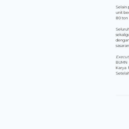
Selain
unit b
80 ton 
Seluru
sekalig
dengan
sasaran
Execut
BUMN P
Karya 
Setela