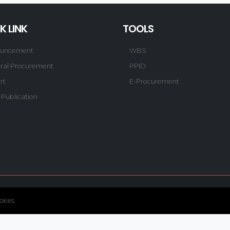
K LINK
TOOLS
uncement
WBS
ral Procurement
PPID
rt
E-Procurement
 Publication
© Copyright 2020. Hutama Karya All Rights Reserved.
okies.