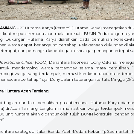
TAMIANG
– PT Hutama Karya (Persero) (Hutama Karya) menegaskan du
kuat respons kemanusiaan melalui inisiatif BUMN Peduli bagi masya
g. Dukungan Hutama Karya diarahkan pada pemulihan konektivita
han warga dapat berlangsung bertahap. Pelaksanaan dukungan dilaku
setempat, dan pemangku kepentingan teknis agar penanganan tepat sasa
perational Officer
(COO) Danantara Indonesia, Dony Oskaria, meneg
 untuk mendampingi warga terdampak selama masa pemulihan. “
pingi warga yang terdampak, memastikan kebutuhan dasar terpenu
an secara bertahap,” ujar Dony dalam keterangan tertulis, Minggu (21/12)
a Huntara Aceh Tamiang
i bagian dari fase pemulihan pascabencana, Hutama Karya dia
ra) di Aceh Tamiang. Langkah ini memastikan warga terdampak menda
600 unit huntara akan dibangun oleh tujuh BUMN konstruksi, dengan po
 m².
 huntara strategis di Jalan Banda Aceh-Medan, Kebun Tj. Seumantoh