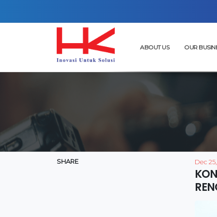
ABOUT US
OUR BUSIN
SHARE
Dec 25
KON
REN