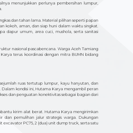
silnya menunjukkan perlunya pembersihan lumpur,
a.
gkas dan tahan lama. Material pilihan seperti papan
ian kokoh, aman, dan siap huni dalam waktu singkat.
rupa dapur umum, area cuci, mushola, serta sanitasi
ruktur nasional pascabencana. Warga Aceh Tamiang
a Karya terus koordinasi dengan mitra BUMN bidang
ejumlah ruas tertutup lumpur, kayu hanyutan, dan
. Dalam kondisi ini, Hutama Karya mengambil peran
es dan penguatan konektivitas sebagai bagian dari
antu kirim alat berat. Hutama Karya mengirimkan
r dan pemulihan jalur strategis warga. Dukungan
 excavator PC75, 2 (dua) unit dump truck, serta satu