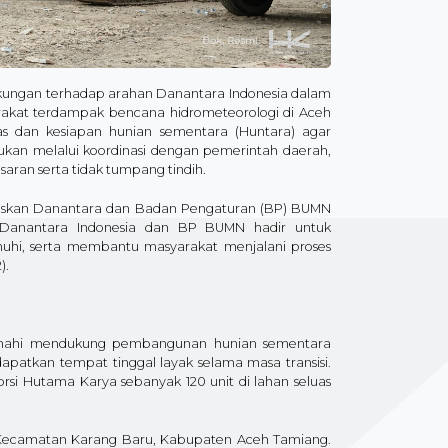
kungan terhadap arahan Danantara Indonesia dalam
rakat terdampak bencana hidrometeorologi di Aceh
s dan kesiapan hunian sementara (Huntara) agar
kan melalui koordinasi dengan pemerintah daerah,
ran serta tidak tumpang tindih.​
askan Danantara dan Badan Pengaturan (BP) BUMN
Danantara Indonesia dan BP BUMN hadir untuk
hi, serta membantu masyarakat menjalani proses
.​
manahi mendukung pembangunan hunian sementara
patkan tempat tinggal layak selama masa transisi.
rsi Hutama Karya sebanyak 120 unit di lahan seluas
, Kecamatan Karang Baru, Kabupaten Aceh Tamiang.