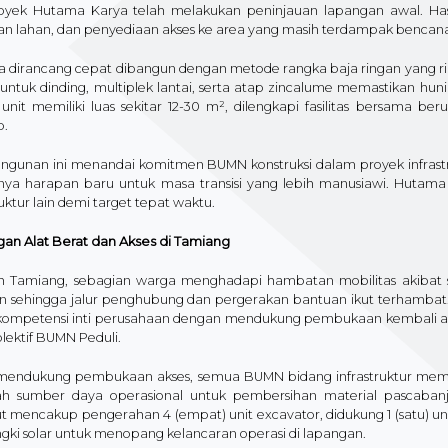
oyek Hutama Karya telah melakukan peninjauan lapangan awal. Ha
an lahan, dan penyediaan akses ke area yang masih terdampak bencan
a dirancang cepat dibangun dengan metode rangka baja ringan yang rin
untuk dinding, multiplek lantai, serta atap zincalume memastikan hun
unit memiliki luas sekitar 12-30 m², dilengkapi fasilitas bersama be
p.
gunan ini menandai komitmen BUMN konstruksi dalam proyek infrast
unya harapan baru untuk masa transisi yang lebih manusiawi. Hutam
ruktur lain demi target tepat waktu.
an Alat Berat dan Akses di Tamiang
h Tamiang, sebagian warga menghadapi hambatan mobilitas akibat s
n sehingga jalur penghubung dan pergerakan bantuan ikut terhambat
 kompetensi inti perusahaan dengan mendukung pembukaan kembali aks
olektif BUMN Peduli.​
mendukung pembukaan akses, semua BUMN bidang infrastruktur memb
ah sumber daya operasional untuk pembersihan material pascabanji
t mencakup pengerahan 4 (empat) unit excavator, didukung 1 (satu) unit
ngki solar untuk menopang kelancaran operasi di lapangan.​