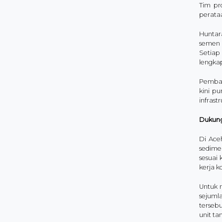
Tim pr
perata
Huntar
semen 
Setiap 
lengka
Pemban
kini p
infrast
Dukung
Di Ace
sedime
sesuai
kerja k
Untuk 
sejuml
tersebu
unit ta