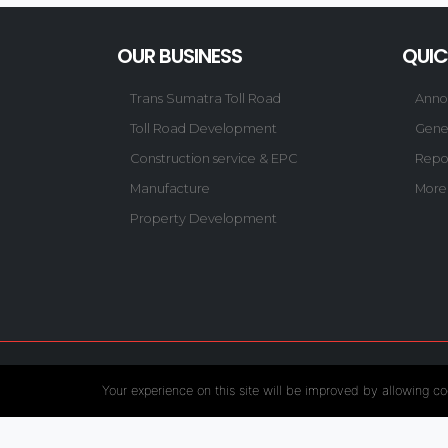
OUR BUSINESS
QUIC
Trans Sumatra Toll Road
Anno
Toll Road Development
Gene
Construction service & EPC
Repo
Manufacture
More
Property Development
Follow US :
Your experience on this site will be improved by allowing co