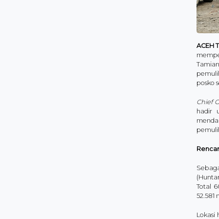
ACEH 
memper
Tamian
pemuli
posko 
Chief O
hadir
mendam
pemulih
Rencan
Sebaga
(Hunta
Total 
52.581
Lokasi