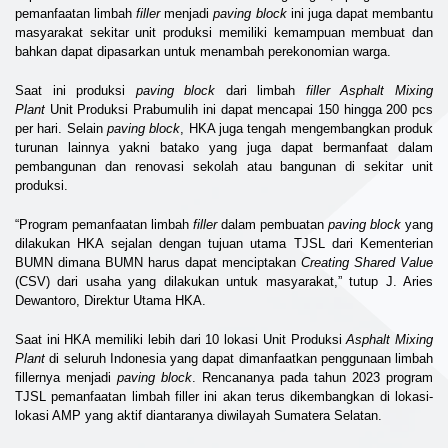
pemanfaatan limbah
filler
menjadi
paving block
ini juga dapat membantu
masyarakat sekitar unit produksi memiliki kemampuan membuat dan
bahkan dapat dipasarkan untuk menambah perekonomian warga.
Saat ini produksi
paving block
dari limbah
filler Asphalt Mixing
Plant
Unit Produksi Prabumulih ini dapat mencapai 150 hingga 200 pcs
per hari. Selain
paving block
, HKA juga tengah mengembangkan produk
turunan lainnya yakni batako yang juga dapat bermanfaat dalam
pembangunan dan renovasi sekolah atau bangunan di sekitar unit
produksi.
“Program pemanfaatan limbah
filler
dalam pembuatan
paving block
yang
dilakukan HKA sejalan dengan tujuan utama TJSL dari Kementerian
BUMN dimana BUMN harus dapat menciptakan
Creating Shared Value
(CSV) dari usaha yang dilakukan untuk masyarakat,” tutup J. Aries
Dewantoro, Direktur Utama HKA.
Saat ini HKA memiliki lebih dari 10 lokasi Unit Produksi
Asphalt Mixing
Plant
di seluruh Indonesia yang dapat dimanfaatkan penggunaan limbah
fillernya menjadi
paving block
. Rencananya pada tahun 2023 program
TJSL pemanfaatan limbah filler ini akan terus dikembangkan di lokasi-
lokasi AMP yang aktif diantaranya diwilayah Sumatera Selatan.