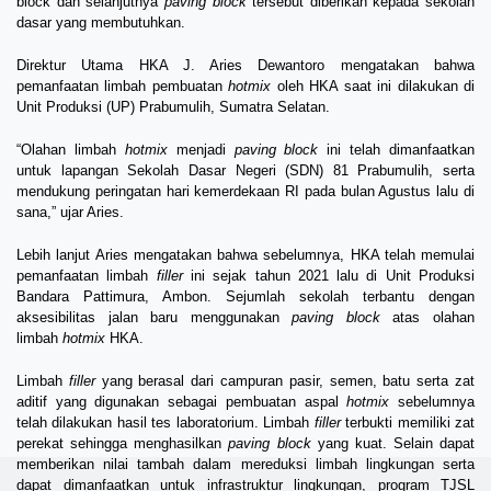
block dan selanjutnya
paving block
tersebut diberikan kepada sekolah
dasar yang membutuhkan.
Direktur Utama HKA J. Aries Dewantoro mengatakan bahwa
pemanfaatan limbah pembuatan
hotmix
oleh HKA saat ini dilakukan di
Unit Produksi (UP) Prabumulih, Sumatra Selatan.
“Olahan limbah
hotmix
menjadi
paving block
ini telah dimanfaatkan
untuk lapangan Sekolah Dasar Negeri (SDN) 81 Prabumulih, serta
mendukung peringatan hari kemerdekaan RI pada bulan Agustus lalu di
sana,” ujar Aries.
Lebih lanjut Aries mengatakan bahwa sebelumnya, HKA telah memulai
pemanfaatan limbah
filler
ini sejak tahun 2021 lalu di Unit Produksi
Bandara Pattimura, Ambon. Sejumlah sekolah terbantu dengan
aksesibilitas jalan baru menggunakan
paving block
atas olahan
limbah
hotmix
HKA.
Limbah
filler
yang berasal dari campuran pasir, semen, batu serta zat
aditif yang digunakan sebagai pembuatan aspal
hotmix
sebelumnya
telah dilakukan hasil tes laboratorium. Limbah
filler
terbukti memiliki zat
perekat sehingga menghasilkan
paving block
yang kuat. Selain dapat
memberikan nilai tambah dalam mereduksi limbah lingkungan serta
dapat dimanfaatkan untuk infrastruktur lingkungan, program TJSL