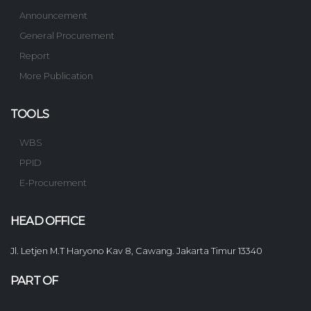
Announcement
General Procurement
Report
More Publication
TOOLS
WBS
PPID
E-Procurement
HEAD OFFICE
Jl. Letjen M.T Haryono Kav 8, Cawang. Jakarta Timur 13340
PART OF