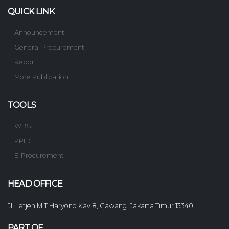
QUICK LINK
Announcement
General Procurement
Report
More Publication
TOOLS
WBS
PPID
E-Procurement
HEAD OFFICE
Jl. Letjen M.T Haryono Kav 8, Cawang. Jakarta Timur 13340
PART OF