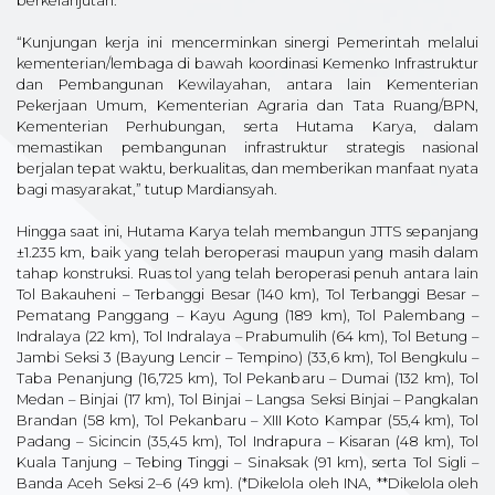
berkelanjutan.
“Kunjungan kerja ini mencerminkan sinergi Pemerintah melalui
kementerian/lembaga di bawah koordinasi Kemenko Infrastruktur
dan Pembangunan Kewilayahan, antara lain Kementerian
Pekerjaan Umum, Kementerian Agraria dan Tata Ruang/BPN,
Kementerian Perhubungan, serta Hutama Karya, dalam
memastikan pembangunan infrastruktur strategis nasional
berjalan tepat waktu, berkualitas, dan memberikan manfaat nyata
bagi masyarakat,” tutup Mardiansyah.
Hingga saat ini, Hutama Karya telah membangun JTTS sepanjang
±1.235 km, baik yang telah beroperasi maupun yang masih dalam
tahap konstruksi. Ruas tol yang telah beroperasi penuh antara lain
Tol Bakauheni – Terbanggi Besar (140 km), Tol Terbanggi Besar –
Pematang Panggang – Kayu Agung (189 km), Tol Palembang –
Indralaya (22 km), Tol Indralaya – Prabumulih (64 km), Tol Betung –
Jambi Seksi 3 (Bayung Lencir – Tempino) (33,6 km), Tol Bengkulu –
Taba Penanjung (16,725 km), Tol Pekanbaru – Dumai (132 km), Tol
Medan – Binjai (17 km), Tol Binjai – Langsa Seksi Binjai – Pangkalan
Brandan (58 km), Tol Pekanbaru – XIII Koto Kampar (55,4 km), Tol
Padang – Sicincin (35,45 km), Tol Indrapura – Kisaran (48 km), Tol
Kuala Tanjung – Tebing Tinggi – Sinaksak (91 km), serta Tol Sigli –
Banda Aceh Seksi 2–6 (49 km). (*Dikelola oleh INA, **Dikelola oleh