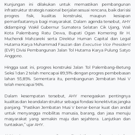
Kunjungan ini dilakukan untuk memastikan pembangunan
infrastruktur strategis nasional berjalan sesuai rencana, baik dari sisi
progres fisik, kualitas konstruksi, maupun kesiapan
pemanfaatannya bagi masyarakat. Dalam agenda tersebut, AHY
didampingi Wakil Gubernur Sumatera Selatan Cik Ujang, Wali
Kota Palembang Ratu Dewa, Bupati Ogan Komering Ilir H.
Muchendi Mahzareki serta Direktur Human Capital dan Legal
Hutama Karya Muhammad Fauzan dan
Executive Vice President
(EVP) Divisi Pembangunan Jalan Tol Hutama Karya Pulung Satyo
Anggono.
Hingga saat ini, progres konstruksi Jalan Tol Palembang–Betung
Seksi 1 dan 2 telah mencapai 89,91% dengan progres pembebasan
lahan 93,85%. Sementara itu, pembangunan Jembatan Musi V
telah mencapai 96%.
Dalam kesempatan tersebut, AHY menegaskan pentingnya
kualitas dan keandalan struktur sebagai fondasi konektivitas jangka
panjang. “Pastikan Jembatan Musi V benar-benar kuat dan andal
untuk menyangga mobilitas manusia, barang, dan jasa menuju
masyarakat yang semakin maju dan sejahtera. Lanjutkan dan
tuntaskan,” ujar AHY.