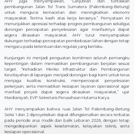
AHY juga menyampaikan, “Lanjutkan dan tuntaskan
pembangunan Jalan Tol Trans Sumatera (Palembang–Betung)
untuk mengurai kemacetan dan meningkatkan ekonomi
masyarakat. Terima kasih atas kerja kerasnya.” Pernyataan ini
menunjukkan apresiasi terhadap progres pembangunan sekaligus
dorongan percepatan penyelesaian agar manfaatnya dapat
segera dirasakan masyarakat. AHY turut menyampaikan
dukungan terhadap percepatan pembebasan lahan dengan tetap
mengacu pada ketentuan dan regulasi yang berlaku.
Kunjungan ini menjadi penguatan komitmen seluruh pemangku
kepentingan dalam memastikan pembangunan berjalan sesuai
target. “Kehadiran Menko Infrastruktur dan Pembangunan
Kewilayahan di lapangan menjadi dorongan bagi kami untuk terus
menjaga kualitas konstruksi, mempercepat penyelesaian
pekerjaan, serta memastikan kesiapan layanan operasional agar
manfaat proyek dapat segera dirasakan masyarakat,” ujar
Mardiansyah, EVP Sekretaris Perusahaan Hutama Karya.
AHY menyampaikan bahwa ruas Jalan Tol Palembang–Betung
Seksi 1 dan 2 diproyeksikan dapat difungsionalkan secara terbatas
pada periode arus mudik dan balik Lebaran 2026, dengan tetap
mengedepankan aspek keselamatan, kelayakan teknis, serta
kesiapan operasional.