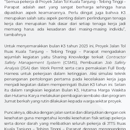
“Semua pekerja di Proyek Jalan Tol Kuala Tanjung - Tebing Tinggi –
Parapat adalah aset yang sangat berharga sehingga harus
dipastikan aspek keamanannya. Perlu diingat juga bahwa K3
merupakan salah satu aspek penting dalam perlindungan tenaga
kerja dan merupakan hak dasar dari setiap tenaga kerja jadi
memang harus ada kesadaran dari masing-masing individu”,
tambahnya
Untuk menyemarakkan bulan K3 tahun 2023 ini, Proyek Jalan Tol
Ruas Kuala Tanjung – Tebing Tinggi – Parapat mengadakan
sejumlah kegiatan yaitu Sharing Knowledge terkait
Contractor
Safety Management System
(CSMS), Pembuatan
Job Safety
Analysis
(JSA) dan Work Permit serta cara pemakaian Full Body
Harness untuk pekerjaan dalam ketinggian. Aksi simulasi teknik
penanganan pertolongan pertama pada kecelakaan kerja juga
menjadi kegiatan dalam memperingati Bulan K3 tahun ini. Selain
itu dalam rangkaian kegiatan Bulan K3, Hutama Marga Waskita
dan Hutama Karya melakukan pembagian sembako dan program
Jumat berkah yang rutin dilakukan kepada warga sekitar proyek.
Puncaknya, dibuka dengan jalan santai dan dilanjutkan dengan cek
kesehatan guna mengetahui kondisi kesehatan fisik setiap pekerja
serta donor darah yang melibatkan seluruh pekerja di JTTS Ruas
Kuala Tanjung – Tebing Tinggi – Parapat dengan menggandeng