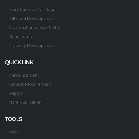
Trans Sumatra Toll Road
Toll Road Development
Construction service & EPC
Manufacture
Property Development
QUICK LINK
Announcement
General Procurement
Report
More Publication
TOOLS
WBS