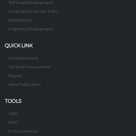
Toll Road Development
Construction service & EPC
Manufacture
Property Development
QUICK LINK
Announcement
General Procurement
Report
More Publication
TOOLS
WBS
PPID
E-Procurement