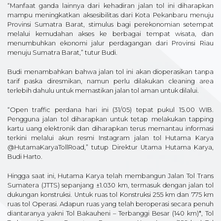
“Manfaat ganda lainnya dari kehadiran jalan tol ini diharapkan
mampu meningkatkan aksesibilitas dari Kota Pekanbaru menuju
Provinsi Sumatra Barat, stimulus bagi perekonomian setempat
melalui kemudahan akses ke berbagai tempat wisata, dan
menumbuhkan ekonomi jalur perdagangan dari Provinsi Riau
menuju Sumatra Barat,” tutur Budi.
Budi menambahkan bahwa jalan tol ini akan dioperasikan tanpa
tarif paska diresmikan, namun perlu dilakukan cleaning area
terlebih dahulu untuk memastikan jalan tol aman untuk dilalui.
“Open traffic perdana hari ini (31/05) tepat pukul 15.00 WIB.
Pengguna jalan tol diharapkan untuk tetap melakukan tapping
kartu uang elektronik dan diharapkan terus memantau informasi
terkini melalui akun resmi Instagram jalan tol Hutama Karya
@HutamaKaryaTollRoad,” tutup Direktur Utama Hutama Karya,
Budi Harto.
Hingga saat ini, Hutama Karya telah membangun Jalan Tol Trans
Sumatera (JTTS) sepanjang ±1.030 km, termasuk dengan jalan tol
dukungan konstruksi. Untuk ruas tol Konstruksi 255 km dan 775 km
ruas tol Operasi. Adapun ruas yang telah beroperasi secara penuh
diantaranya yakni Tol Bakauheni – Terbanggi Besar (140 km)*, Tol