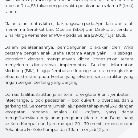
sebesar Rp 4,83 triliun dengan waktu pelaksanaan selama 5 (lima)
tahun.
“Jalan tol ini tuntas kita uji laik fungsikan pada April lalu, dan telah
menerima Sertifikat Laik Operasi (SLO) dari Direktorat Jenderal
Bina Marga Kementerian PUPR pada Selasa (28/05),” ujar Budi.
Dalam pelaksanaannya, pembangunan dilakukan oleh Wika
bersama dengan anak usaha Hutama Karya yakni HKI sebagai
kontraktor dengan menggunakan digital construction secara
menyeluruh diantaranya implementasi Building Information
Modelling (BIM), hingga Jembatan Unbridge untuk meningkatkan
efisiensi struktur pada kontur yang ekstrim, serta struktur yang
ringan dengan bentang yang panjang.
Dari sisi fasilitas struktur, jalan tol ini dilengkapi 8 unit jembatan, 1
interchange, 9 box pedestrian + box culvert, 3 overpass, dan 2
gerbang tol. Sementara jumlah lajur pada tahap awal 2x2, dengan
kecepatan rencana adalah 80 km/jam, yang dapat
mengefisiensikan perjalanan pengguna jalan tol dari Bangkinang
ke Koto Kampar dari 1 jam menjadi 20 - 30 menit, sementara dari
Pekanbaru ke Koto Kampar dari 3 Jam menjadi 1,5 jam.