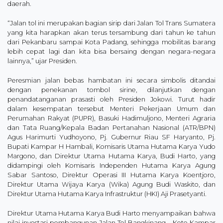
daerah.
“Jalan tol ini merupakan bagian sirip dari Jalan Tol Trans Sumatera
yang kita harapkan akan terus tersambung dari tahun ke tahun
dari Pekanbaru sampai Kota Padang, sehingga mobilitas barang
lebih cepat lagi dan kita bisa bersaing dengan negara-negara
lainnya,” ujar Presiden.
Peresmian jalan bebas hambatan ini secara simbolis ditandai
dengan penekanan tombol sirine, dilanjutkan dengan
penandatanganan prasasti oleh Presiden Jokowi. Turut hadir
dalam kesempatan tersebut Menteri Pekerjaan Umum dan
Perumahan Rakyat (PUPR), Basuki Hadimuljono, Menteri Agraria
dan Tata Ruang/Kepala Badan Pertanahan Nasional (ATR/BPN)
Agus Harimurti Yudhoyono, Pj. Gubernur Riau SF Haryanto, Pj.
Bupati Kampar H Hambali, Komisaris Utama Hutama Karya Yudo
Margono, dan Direktur Utama Hutama Karya, Budi Harto, yang
didampingi oleh Komisaris Independen Hutama Karya Agung
Sabar Santoso, Direktur Operasi III Hutama Karya Koentjoro,
Direktur Utama Wijaya Karya (Wika) Agung Budi Waskito, dan
Direktur Utama Hutama Karya Infrastruktur (HKI) Aji Prasetyanti.
Direktur Utama Hutama Karya Budi Harto menyampaikan bahwa
nilai investasi pembangunan Jalan Tol Bangkinang – Koto Kampar