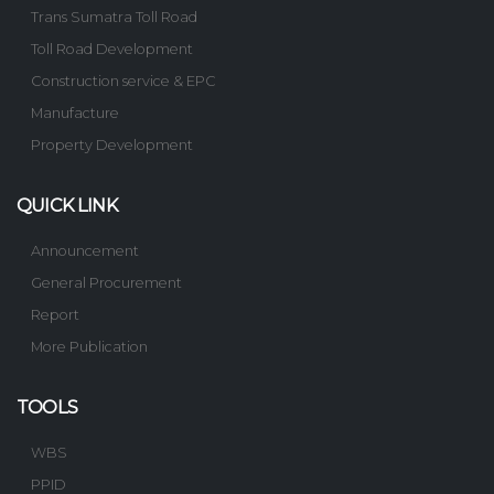
Trans Sumatra Toll Road
Toll Road Development
Construction service & EPC
Manufacture
Property Development
QUICK LINK
Announcement
General Procurement
Report
More Publication
TOOLS
WBS
PPID