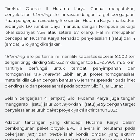
Direktur Operasi II Hutama Karya Gunadi mengatakan,
penyelesaian
blending
silo ini sesuai dengan target pengerjaan.
Pada pengerjaan
blending
Silo sendiri, Hutama Karya melibatkan
sebanyak 130 sumber daya manusia, dengan komposisi pekerja
lokal sebanyak 75% atau setara 97 orang. Hal ini merupakan
pencapaian Hutama Karya terhadap penyelesaian 1 (satu) dari 4
(empat) Silo yang dikerjakan.
“
Blending
Silo pertama ini memiliki kapasitas sebesar 8.000 ton
dengan tinggi dinding Silo 65,9 m dengan top EL.+95.900 m. Silo ini
nantinya berfungsi untuk tempat penyimpanan dan
homogenisasi
raw material
. Lebih lanjut, proses homogenesisasi
material dilakukan dengan bantuan 6 (enam) spreader pada inlet
blending silo dan proses aerasi pada bottom Silo.” ujar Gunadi.
Selain pengerjaan 4 (empat) Silo, Hutama Karya juga tengah
menggarap 1 (satu) jalur
conveyor
dan 1 (satu)
jetty
dengan target
penyelesaian seluruh paket proyek yakni akhir tahun 2023.
Adapun tantangan yang dihadapi Hutama Karya dalam
pembangunan paket proyek EPC Talavera ini terutama pada
pekerjaan
jetty
dan
trestle
ialah kondisi ombak yang ekstrim