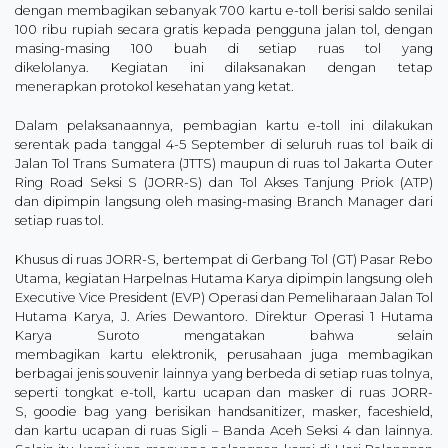
dengan membagikan sebanyak 700 kartu e-toll berisi saldo senilai
100 ribu rupiah secara gratis kepada pengguna jalan tol, dengan
masing-masing 100 buah di setiap ruas tol yang
dikelolanya. Kegiatan ini dilaksanakan dengan tetap
menerapkan protokol kesehatan yang ketat.
Dalam pelaksanaannya, pembagian kartu e-toll ini dilakukan
serentak pada tanggal 4-5 September di seluruh ruas tol baik di
Jalan Tol Trans Sumatera (JTTS) maupun di ruas tol Jakarta Outer
Ring Road Seksi S (JORR-S) dan Tol Akses Tanjung Priok (ATP)
dan dipimpin langsung oleh masing-masing Branch Manager dari
setiap ruas tol.
Khusus di ruas JORR-S, bertempat di Gerbang Tol (GT) Pasar Rebo
Utama, kegiatan Harpelnas Hutama Karya dipimpin langsung oleh
Executive Vice President (EVP) Operasi dan Pemeliharaan Jalan Tol
Hutama Karya, J. Aries Dewantoro. Direktur Operasi 1 Hutama
Karya Suroto mengatakan bahwa selain
membagikan kartu elektronik, perusahaan juga membagikan
berbagai jenis souvenir lainnya yang berbeda di setiap ruas tolnya,
seperti tongkat e-toll, kartu ucapan dan masker di ruas JORR-
S, goodie bag yang berisikan handsanitizer, masker, faceshield,
dan kartu ucapan di ruas Sigli – Banda Aceh Seksi 4 dan lainnya.