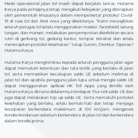
Meski operasional jalan tol masih dapat berjalan lancar, Hutama
Karya pada prinsipnya tetap mengikuti kebijakan yang diterapkan
oleh pemerintah khususnya dalam memperketat protokol Covid-
19 di ruas tol dan Rest Area yang dikelolanya. “Kami mewajibkan
seluruh petugas tol selalu menggunakan masker, faceshield, sarung
tangan, dan manset, melakukan penyemprotan disinfektan secara
rutin di gerbang tol, gedung kantor, tempat istirahat dan selalu
menerapkan protokol kesehatan.” tutup Suroto, Direktur Operasi 1
Hutama Karya.
Hutama Karya menghimbau kepada seluruh pengguna jalan agar
dapat mematuhi ketentuan dan tata tertib yang berlaku di jalan
tol, serta memastikan kecukupan saldo UE sebelum melintas di
jalan tol dan apabila pengguna jalan lupa untuk mengisi saldo UE
dapat menggunakan aplikasi HK Toll Apps yang dimiliki oleh
Hutama Karya dimana didalamnya terdapat fitur cek saldo UE dan
juga dapat melakukan top up saldo UE. Serta mematuhi protokol
kesehatan yang berlaku, selalu berhati-hati dan tetap menjaga
kecepatan berkendara maksimum di 100 km/jam, mengecek
kondisi kendaraan sebelum berkendara di jalan tol dan berkendara
dalam kondisi prima.