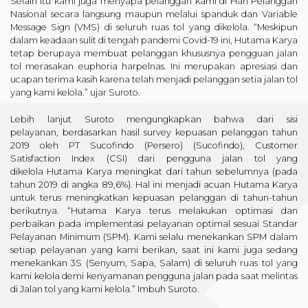
Selain itu kami juga menyapa pelanggan kami di Hari Pelanggan
Nasional secara langsung maupun melalui spanduk dan Variable
Message Sign (VMS) di seluruh ruas tol yang dikelola. “Meskipun
dalam keadaan sulit di tengah pandemi Covid-19 ini, Hutama Karya
tetap berupaya membuat pelanggan khususnya pengguan jalan
tol merasakan euphoria harpelnas. Ini merupakan apresiasi dan
ucapan terima kasih karena telah menjadi pelanggan setia jalan tol
yang kami kelola.” ujar Suroto.
Lebih lanjut Suroto mengungkapkan bahwa dari sisi
pelayanan, berdasarkan hasil survey kepuasan pelanggan tahun
2019 oleh PT Sucofindo (Persero) (Sucofindo), Customer
Satisfaction Index (CSI) dari pengguna jalan tol yang
dikelola Hutama Karya meningkat dari tahun sebelumnya (pada
tahun 2019 di angka 89,6%). Hal ini menjadi acuan Hutama Karya
untuk terus meningkatkan kepuasan pelanggan di tahun-tahun
berikutnya. “Hutama Karya terus melakukan optimasi dan
perbaikan pada implementasi pelayanan optimal sesuai Standar
Pelayanan Minimum (SPM). Kami selalu menekankan SPM dalam
setiap pelayanan yang kami berikan, saat ini kami juga sedang
menekankan 3S (Senyum, Sapa, Salam) di seluruh ruas tol yang
kami kelola demi kenyamanan pengguna jalan pada saat melintas
di Jalan tol yang kami kelola.” Imbuh Suroto.