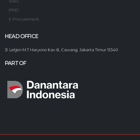
WBS
PPID
E-Procurement
HEAD OFFICE
Jl. Letjen M.T Haryono Kav 8, Cawang. Jakarta Timur 13340
PART OF