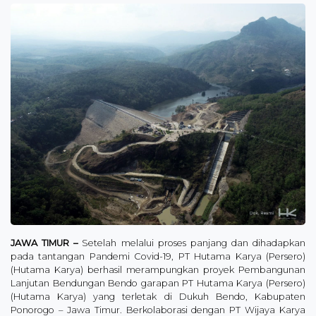
JAWA TIMUR –
Setelah melalui proses panjang dan dihadapkan
pada tantangan Pandemi Covid-19, PT Hutama Karya (Persero)
(Hutama Karya) berhasil merampungkan proyek Pembangunan
Lanjutan Bendungan Bendo garapan PT Hutama Karya (Persero)
(Hutama Karya) yang terletak di Dukuh Bendo, Kabupaten
Ponorogo – Jawa Timur. Berkolaborasi dengan PT Wijaya Karya