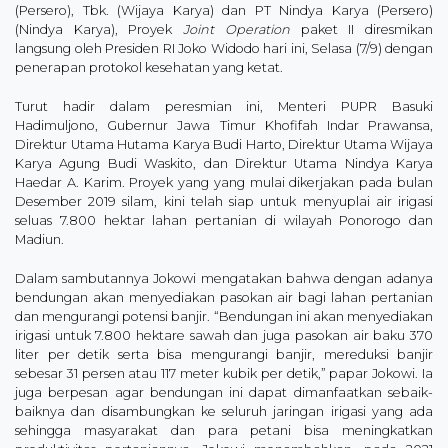
(Persero), Tbk. (Wijaya Karya) dan PT Nindya Karya (Persero)
(Nindya Karya), Proyek
Joint Operation
paket II diresmikan
langsung oleh Presiden RI Joko Widodo hari ini, Selasa (7/9) dengan
penerapan protokol kesehatan yang ketat.
Turut hadir dalam peresmian ini, Menteri PUPR Basuki
Hadimuljono, Gubernur Jawa Timur Khofifah Indar Prawansa,
Direktur Utama Hutama Karya Budi Harto, Direktur Utama Wijaya
Karya Agung Budi Waskito, dan Direktur Utama Nindya Karya
Haedar A. Karim. Proyek yang yang mulai dikerjakan pada bulan
Desember 2019 silam, kini telah siap untuk menyuplai air irigasi
seluas 7.800 hektar lahan pertanian di wilayah Ponorogo dan
Madiun.
Dalam sambutannya Jokowi mengatakan bahwa dengan adanya
bendungan akan menyediakan pasokan air bagi lahan pertanian
dan mengurangi potensi banjir. “Bendungan ini akan menyediakan
irigasi untuk 7.800 hektare sawah dan juga pasokan air baku 370
liter per detik serta bisa mengurangi banjir, mereduksi banjir
sebesar 31 persen atau 117 meter kubik per detik,” papar Jokowi. Ia
juga berpesan agar bendungan ini dapat dimanfaatkan sebaik-
baiknya dan disambungkan ke seluruh jaringan irigasi yang ada
sehingga masyarakat dan para petani bisa meningkatkan