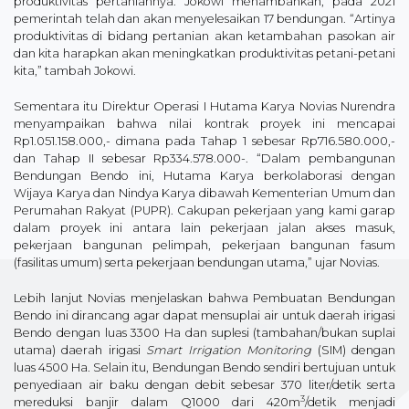
produktivitas pertaniannya. Jokowi menambahkan, pada 2021
pemerintah telah dan akan menyelesaikan 17 bendungan. “Artinya
produktivitas di bidang pertanian akan ketambahan pasokan air
dan kita harapkan akan meningkatkan produktivitas petani-petani
kita,” tambah Jokowi.
Sementara itu Direktur Operasi I Hutama Karya Novias Nurendra
menyampaikan bahwa nilai kontrak proyek ini mencapai
Rp1.051.158.000,- dimana pada Tahap 1 sebesar Rp716.580.000,-
dan Tahap II sebesar Rp334.578.000-. “Dalam pembangunan
Bendungan Bendo ini, Hutama Karya berkolaborasi dengan
Wijaya Karya dan Nindya Karya dibawah Kementerian Umum dan
Perumahan Rakyat (PUPR). Cakupan pekerjaan yang kami garap
dalam proyek ini antara lain pekerjaan jalan akses masuk,
pekerjaan bangunan pelimpah, pekerjaan bangunan fasum
(fasilitas umum) serta pekerjaan bendungan utama,” ujar Novias.
Lebih lanjut Novias menjelaskan bahwa Pembuatan Bendungan
Bendo ini dirancang agar dapat mensuplai air untuk daerah irigasi
Bendo dengan luas 3300 Ha dan suplesi (tambahan/bukan suplai
utama) daerah irigasi
Smart Irrigation Monitoring
(SIM) dengan
luas 4500 Ha. Selain itu, Bendungan Bendo sendiri bertujuan untuk
penyediaan air baku dengan debit sebesar 370 liter/detik serta
3
mereduksi banjir dalam Q1000 dari 420m
/detik menjadi