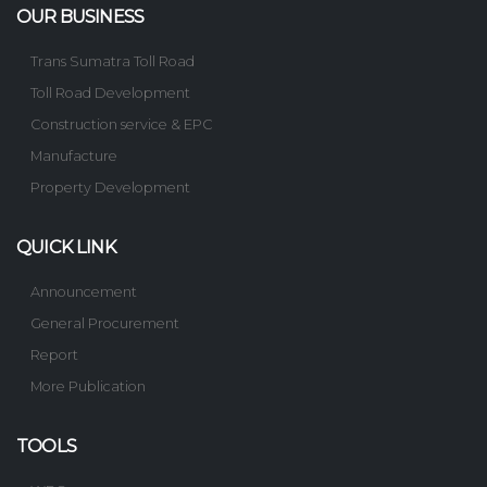
OUR BUSINESS
Trans Sumatra Toll Road
Toll Road Development
Construction service & EPC
Manufacture
Property Development
QUICK LINK
Announcement
General Procurement
Report
More Publication
TOOLS