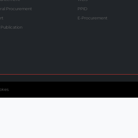
ral Procurement
PPID
rt
E-Procurement
 Publication
© Copyright 2020. Hutama Karya All Rights Reserved.
okies.