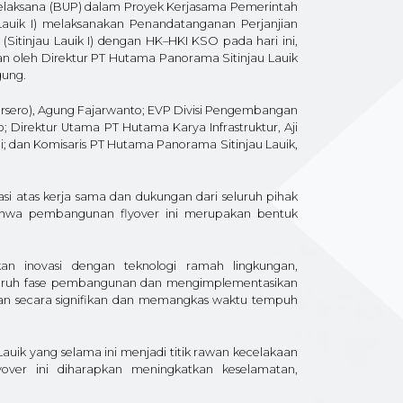
elaksana (BUP) dalam Proyek Kerjasama Pemerintah
auik I) melaksanakan Penandatanganan Perjanjian
tinjau Lauik I) dengan HK–HKI KSO pada hari ini,
kan oleh Direktur PT Hutama Panorama Sitinjau Lauik
gung.
 (Persero), Agung Fajarwanto; EVP Divisi Pengembangan
 Direktur Utama PT Hutama Karya Infrastruktur, Aji
adi; dan Komisaris PT Hutama Panorama Sitinjau Lauik,
i atas kerja sama dan dukungan dari seluruh pihak
 bahwa pembangunan flyover ini merupakan bentuk
 inovasi dengan teknologi ramah lingkungan,
eluruh fase pembangunan dan mengimplementasikan
aan secara signifikan dan memangkas waktu tempuh
u Lauik yang selama ini menjadi titik rawan kecelakaan
ver ini diharapkan meningkatkan keselamatan,
.