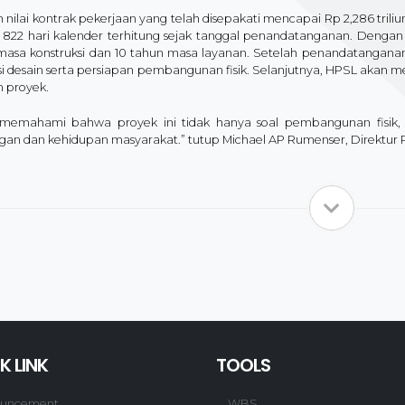
nilai kontrak pekerjaan yang telah disepakati mencapai Rp 2,286 tril
822 hari kalender terhitung sejak tanggal penandatanganan. Dengan ma
masa konstruksi dan 10 tahun masa layanan. Setelah penandatanganan 
asi desain serta persiapan pembangunan fisik. Selanjutnya, HPSL akan 
n proyek.
memahami bahwa proyek ini tidak hanya soal pembangunan fisik, 
ngan dan kehidupan masyarakat.” tutup Michael AP Rumenser, Direktur
K LINK
TOOLS
uncement
WBS