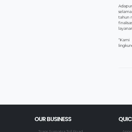
Adapun 
selama 
tahun 
finalis
layana
“Kami 
lingku
OUR BUSINESS
QUIC
Trans Sumatra Toll Road
Anno