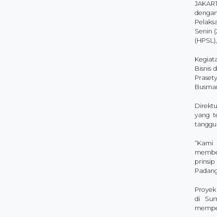
JAKART
dengan
Pelaks
Senin 
(HPSL)
Kegiata
Bisnis
Prasety
Busmar
Direkt
yang t
tanggun
“Kami
member
prinsi
Padang–
Proyek 
di Sum
memperc