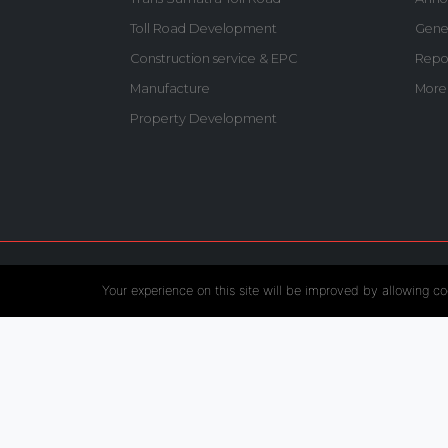
Toll Road Development
Gene
Construction service & EPC
Repo
Manufacture
More
Property Development
Follow US :
Your experience on this site will be improved by allowing co