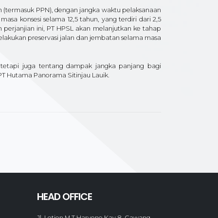
iun (termasuk PPN), dengan jangka waktu pelaksanaan
sa konsesi selama 12,5 tahun, yang terdiri dari 2,5
perjanjian ini, PT HPSL akan melanjutkan ke tahap
melakukan preservasi jalan dan jembatan selama masa
tetapi juga tentang dampak jangka panjang bagi
 PT Hutama Panorama Sitinjau Lauik.
HEAD OFFICE
Jl. Letjen M.T Haryono Kav 8, Cawang.