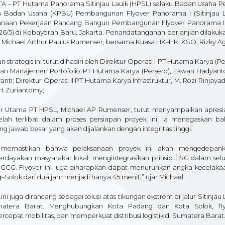
A – PT Hutama Panorama Sitinjau Lauik (HPSL) selaku Badan Usaha P
 Badan Usaha (KPBU) Pembangunan Flyover Panorama I (Sitinjau L
anaan Pekerjaan Rancang Bangun Pembangunan Flyover Panorama I (Si
(26/5) di Kebayoran Baru, Jakarta. Penandatanganan perjanjian dilaku
, Michael Arthur Paulus Rumenser; bersama Kuasa HK–HKI KSO, Rizky A
n strategis ini turut dihadiri oleh Direktur Operasi I PT Hutama Karya
 dan Manajemen Portofolio PT Hutama Karya (Persero), Ekwan Hadyanto;
anti; Direktur Operasi II PT Hutama Karya Infrastruktur, M. Rozi Rinjay
t Zuriantomy;
ur Utama PT HPSL, Michael AP Rumenser, turut menyampaikan apresias
elah terlibat dalam proses persiapan proyek ini. Ia menegaskan
g jawab besar yang akan dijalankan dengan integritas tinggi.
 memastikan bahwa pelaksanaan proyek ini akan mengedepankan
dayakan masyarakat lokal, mengintegrasikan prinsip ESG dalam s
p GCG. Flyover ini juga diharapkan dapat menurunkan angka kecelak
Solok dari dua jam menjadi hanya 45 menit,” ujar Michael.
ini juga dirancang sebagai solusi atas tikungan ekstrem di jalur Sitinja
atera Barat. Menghubungkan Kota Padang dan Kota Solok, flyo
epat mobilitas, dan memperkuat distribusi logistik di Sumatera Barat