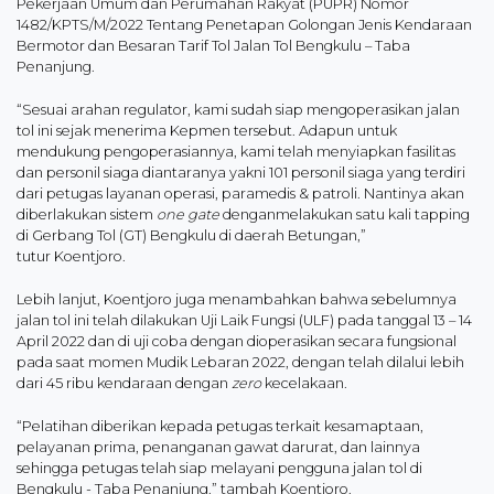
Pekerjaan Umum dan Perumahan Rakyat (PUPR) Nomor
1482/KPTS/M/2022 Tentang Penetapan Golongan Jenis Kendaraan
Bermotor dan Besaran Tarif Tol Jalan Tol Bengkulu – Taba
Penanjung.
“Sesuai arahan regulator, kami sudah siap mengoperasikan jalan
tol ini sejak menerima Kepmen tersebut. Adapun untuk
mendukung pengoperasiannya, kami telah menyiapkan fasilitas
dan personil siaga diantaranya yakni 101 personil siaga yang terdiri
dari petugas layanan operasi, paramedis & patroli. Nantinya akan
diberlakukan sistem
one gate
denganmelakukan satu kali tapping
di Gerbang Tol (GT) Bengkulu di daerah Betungan,”
tutur Koentjoro.
Lebih lanjut, Koentjoro juga menambahkan bahwa sebelumnya
jalan tol ini telah dilakukan Uji Laik Fungsi (ULF) pada tanggal 13 – 14
April 2022 dan di uji coba dengan dioperasikan secara fungsional
pada saat momen Mudik Lebaran 2022, dengan telah dilalui lebih
dari 45 ribu kendaraan dengan
zero
kecelakaan.
“Pelatihan diberikan kepada petugas terkait kesamaptaan,
pelayanan prima, penanganan gawat darurat, dan lainnya
sehingga petugas telah siap melayani pengguna jalan tol di
Bengkulu - Taba Penanjung.” tambah Koentjoro.