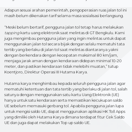
Adapun sesuai arahan pemerintah, pengoperasian ruas jalan tol ini
masih belum dikenakan tarif selama masa sosialisasi berlangsung.
“Meski belum bertarif, pengguna jalan tol tetap harus melakukan
tapping
kartu uang elektronik saat melintas di GT Bengkulu. Kami
juga mengimbau pengguna jalan yang ingin melintas untuk dapat
menggunakan jalan tol secara bijak dengan selalu mematuhi tata
tertib yang berlaku di jalan tol saat melintas diantaranya yakni
dengan berkendara dengan kecepatan maksimal 80 km/jam,
menjaga jarak aman dengan kendaraan didepan minimal 10-20
meter, dan pastikan kendaraan tidak melebihi muatan,” tutup
Koentjoro, Direktur Operasi III Hutama Karya.
Hutama karya menghimbau kepada seluruh pengguna jalan agar
mematuhi ketentuan dan tata tertib yang berlaku di jalan tol, salah
satunya dengan menggunakan satu kartu Uang Elektronik (UE)
hanya untuk satu kendaraan serta memastikan kecukupan saldo
UE sebelum memasuki gerbang tol. Apabila pengguna jalan lupa
untuk mengisi saldo UE, dapat menggunakan aplikasi HK Toll Apps
yang dimiliki oleh Hutama Karya dimana terdapat fitur Cek Saldo
UE dan juga dapat melakukan Top up saldo UE.