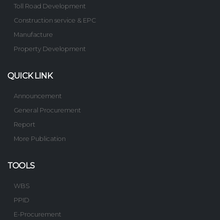
Toll Road Development
Construction service & EPC
Manufacture
Property Development
QUICK LINK
Announcement
General Procurement
Report
More Publication
TOOLS
WBS
PPID
E-Procurement