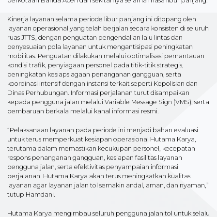
perkotaan Banda Aceh dan sekitarnya selama masa libur panjang.
Kinerja layanan selama periode libur panjang ini ditopang oleh
layanan operasional yang telah berjalan secara konsisten di seluruh
ruas JTTS, dengan penguatan pengendalian lalu lintas dan
penyesuaian pola layanan untuk mengantisipasi peningkatan
mobilitas. Penguatan dilakukan melalui optimalisasi pemantauan
kondisi trafik, penyiagaan personel pada titik-titik strategis,
peningkatan kesiapsiagaan penanganan gangguan, serta
koordinasi intensif dengan instansi terkait seperti Kepolisian dan
Dinas Perhubungan. Informasi perjalanan turut disampaikan
kepada pengguna jalan melalui Variable Message Sign (VMS), serta
pembaruan berkala melalui kanal informasi resmi.
“Pelaksanaan layanan pada periode ini menjadi bahan evaluasi
untuk terus memperkuat kesiapan operasional Hutama Karya,
terutama dalam memastikan kecukupan personel, kecepatan
respons penanganan gangguan, kesiapan fasilitas layanan
pengguna jalan, serta efektivitas penyampaian informasi
perjalanan. Hutama Karya akan terus meningkatkan kualitas
layanan agar layanan jalan tol semakin andal, aman, dan nyaman,”
tutup Hamdani.
Hutama Karya mengimbau seluruh pengguna jalan tol untuk selalu