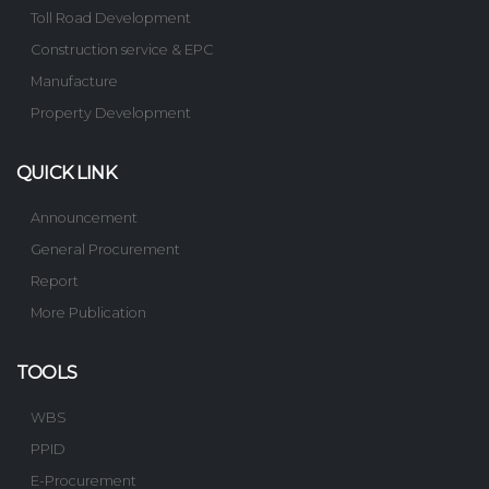
Toll Road Development
Construction service & EPC
Manufacture
Property Development
QUICK LINK
Announcement
General Procurement
Report
More Publication
TOOLS
WBS
PPID
E-Procurement