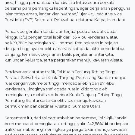
area, hingga pemantauan kondisi lalu lintas secara berkala
bersama para pemangku kepentingan, agar perjalanan pengguna
jalan tetap aman, lancar, dan nyaman,” ujar Plt. Executive Vice
President (EVP) Sekretaris Perusahaan Hutama Karya, Hamdani.
Puncak pergerakan kendaraan terjadi pada arus balik pada
Minggu (3/5) dengan total lebih dari 133 Ribu kendaraan, atau
naik 19,71% dibandingkan VLL normal. Peningkatan ini sejalan
dengan tingginya mobilitas masyarakat pada akhir periode libur
panjang, termasuk perjalanan balik, perjalanan antarkota,
kunjungan keluarga, serta pergerakan menuju kawasan wisata.
Berdasarkan catatan trafik, Tol Kuala Tanjung–Tebing Tinggi–
Parapat Seksi 1–4 atau Kuala Tanjung–Pematang Siantar menjadi
ruas dengan volume tertinggi, mencapai lebih dari 97 Ribu
kendaraan. Tingginya trafik pada ruas ini didorong oleh
meningkatnya mobilitas di koridor Kuala Tanjung–Tebing Tinggi–
Pematang Siantar serta konektivitas menuju kawasan
permukiman dan destinasi wisata di Sumatra Utara.
Sementara itu, dari sisi pertumbuhan persentase, Tol Sigli–Banda
Aceh mencatat peningkatan tertinggi, yakni 142,58% dibandingkan
trafik normal, seiring meningkatnya pergerakan menuju kawasan