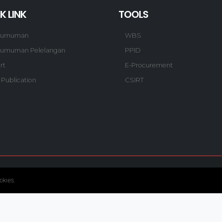
K LINK
TOOLS
gumuman
WBS
umuman Pelelangan
PPID
rt
E-Procurement
 Publication
CSIRT
© Copyright 2020. Hutama Karya All Rights Reserved.
okies.