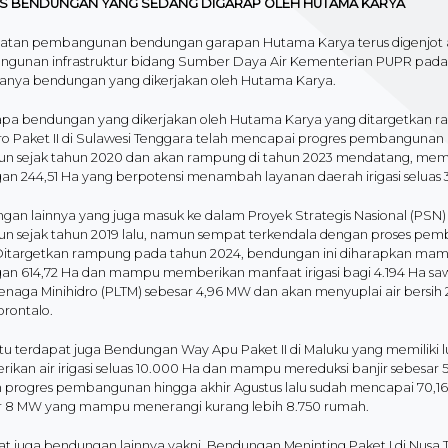
AS BENDUNGAN YANG SEDANG DIGARAP OLEH HUTAMA KARYA
atan pembangunan bendungan garapan Hutama Karya terus digenjot ag
gunan infrastruktur bidang Sumber Daya Air Kementerian PUPR pada
ranya bendungan yang dikerjakan oleh Hutama Karya.
pa bendungan yang dikerjakan oleh Hutama Karya yang ditargetkan ram
o Paket II di Sulawesi Tenggara telah mencapai progres pembangunan 
un sejak tahun 2020 dan akan rampung di tahun 2023 mendatang, memili
an 244,51 Ha yang berpotensi menambah layanan daerah irigasi seluas 
gan lainnya yang juga masuk ke dalam Proyek Strategis Nasional (PSN)
un sejak tahun 2019 lalu, namun sempat terkendala dengan proses pemb
 Ditargetkan rampung pada tahun 2024, bendungan ini diharapkan mampu
an 614,72 Ha dan mampu memberikan manfaat irigasi bagi 4.194 Ha sa
 Tenaga Minihidro (PLTM) sebesar 4,96 MW dan akan menyuplai air bersi
orontalo.
itu terdapat juga Bendungan Way Apu Paket II di Maluku yang memiliki 
kan air irigasi seluas 10.000 Ha dan mampu mereduksi banjir sebesar 
progres pembangunan hingga akhir Agustus lalu sudah mencapai 70,16 %
r 8 MW yang mampu menerangi kurang lebih 8.750 rumah.
at juga bendungan lainnya yakni, Bendungan Meninting Paket I di Nusa 