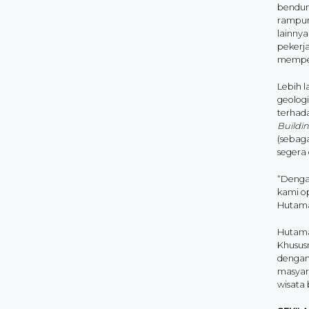
bendun
rampun
lainny
pekerj
memper
Lebih l
geolog
terhad
Buildi
(sebag
segera
“Denga
kami op
Hutama
Hutama
Khusus
dengan
masyar
wisata 