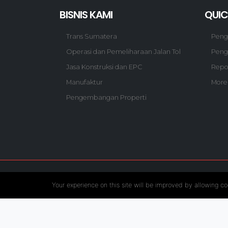
BISNIS KAMI
QUIC
Trans Sumatera
Pen
Operasi dan Pemeliharaan Jalan Tol
Peng
Jasa Konstruksi dan EPC
Repo
Manufaktur
More
Pengembangan Properti
Follow US :
Your experience on this site will be improved by allowing co