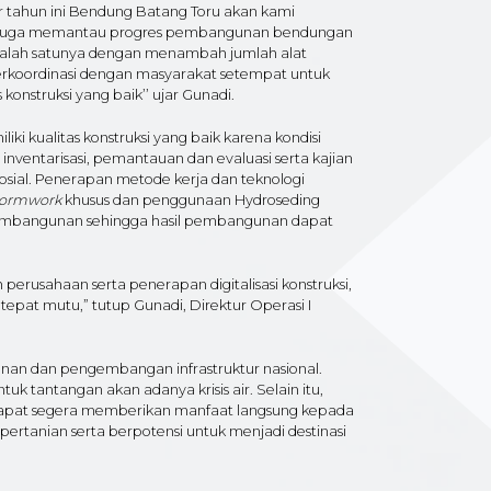
 tahun ini Bendung Batang Toru akan kami
ami juga memantau progres pembangunan bendungan
 salah satunya dengan menambah jumlah alat
rkoordinasi dengan masyarakat setempat untuk
nstruksi yang baik’’ ujar Gunadi.
i kualitas konstruksi yang baik karena kondisi
entarisasi, pemantauan dan evaluasi serta kajian
osial. Penerapan metode kerja dan teknologi
Formwork
khusus dan penggunaan Hydroseding
pembangunan sehingga hasil pembangunan dapat
usahaan serta penerapan digitalisasi konstruksi,
epat mutu,” tutup Gunadi, Direktur Operasi I
n dan pengembangan infrastruktur nasional.
tantangan akan adanya krisis air. Selain itu,
apat segera memberikan manfaat langsung kepada
rtanian serta berpotensi untuk menjadi destinasi