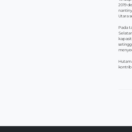
2019 d
nantin
Utara s
Pada t
Selata
kapasit
setingg
menyedi
Hutama
kontri