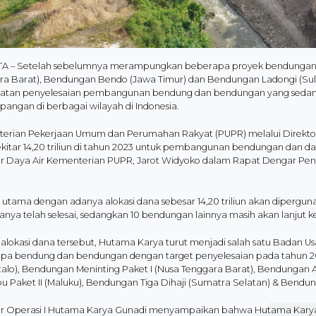
A – Setelah sebelumnya merampungkan beberapa proyek bendungan 
ra Barat), Bendungan Bendo (Jawa Timur) dan Bendungan Ladongi (Su
atan penyelesaian pembangunan bendung dan bendungan yang sedan
 pangan di berbagai wilayah di Indonesia.
erian Pekerjaan Umum dan Perumahan Rakyat (PUPR) melalui Direktor
kitar 14,20 triliun di tahun 2023 untuk pembangunan bendungan dan dan
 Daya Air Kementerian PUPR, Jarot Widyoko dalam Rapat Dengar Pend
t utama dengan adanya alokasi dana sebesar 14,20 triliun akan diperg
anya telah selesai, sedangkan 10 bendungan lainnya masih akan lanjut ke
i alokasi dana tersebut, Hutama Karya turut menjadi salah satu Badan
pa bendung dan bendungan dengan target penyelesaian pada tahun 202
talo), Bendungan Meninting Paket I (Nusa Tenggara Barat), Bendungan 
 Paket II (Maluku), Bendungan Tiga Dihaji (Sumatra Selatan) & Bendun
ur Operasi I Hutama Karya Gunadi menyampaikan bahwa Hutama Kar