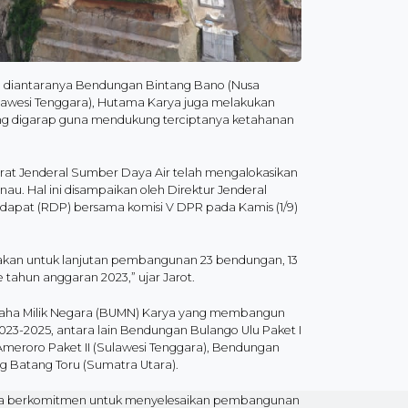
diantaranya Bendungan Bintang Bano (Nusa
lawesi Tenggara), Hutama Karya juga melakukan
g digarap guna mendukung terciptanya ketahanan
at Jenderal Sumber Daya Air telah mengalokasikan
au. Hal ini disampaikan oleh Direktur Jenderal
apat (RDP) bersama komisi V DPR pada Kamis (1/9)
unakan untuk lanjutan pembangunan 23 bendungan, 13
 tahun anggaran 2023,” ujar Jarot.
 Usaha Milik Negara (BUMN) Karya yang membangun
3-2025, antara lain Bendungan Bulango Ulu Paket I
Ameroro Paket II (Sulawesi Tenggara), Bendungan
g Batang Toru (Sumatra Utara).
ya berkomitmen untuk menyelesaikan pembangunan