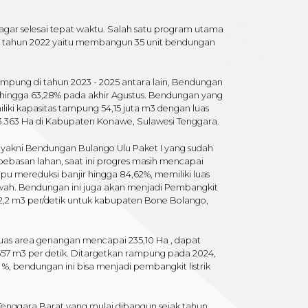
ar selesai tepat waktu. Salah satu program utama
 tahun 2022 yaitu membangun 35 unit bendungan
pung di tahun 2023 - 2025 antara lain, Bendungan
hingga 63,28% pada akhir Agustus. Bendungan yang
ki kapasitas tampung 54,15 juta m3 dengan luas
3.363 Ha di Kabupaten Konawe, Sulawesi Tenggara.
 yakni Bendungan Bulango Ulu Paket I yang sudah
ebasan lahan, saat ini progres masih mencapai
 mereduksi banjir hingga 84,62%, memiliki luas
wah. Bendungan ini juga akan menjadi Pembangkit
h 2,2 m3 per/detik untuk kabupaten Bone Bolango,
luas area genangan mencapai 235,10 Ha , dapat
557 m3 per detik. Ditargetkan rampung pada 2024,
, bendungan ini bisa menjadi pembangkit listrik
Tenggara Barat yang mulai dibangun sejak tahun