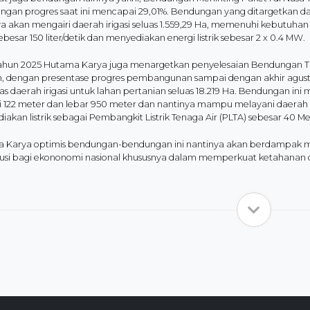
engan progres saat ini mencapai 29,01%. Bendungan yang ditargetkan da
ya akan mengairi daerah irigasi seluas 1.559,29 Ha, memenuhi kebutuh
ebesar 150 liter/detik dan menyediakan energi listrik sebesar 2 x 0.4 MW.
ahun 2025 Hutama Karya juga menargetkan penyelesaian Bendungan Ti
n, dengan presentase progres pembangunan sampai dengan akhir agus
as daerah irigasi untuk lahan pertanian seluas 18.219 Ha. Bendungan i
i 122 meter dan lebar 950 meter dan nantinya mampu melayani daerah iri
akan listrik sebagai Pembangkit Listrik Tenaga Air (PLTA) sebesar 40 
 Karya optimis bendungan-bendungan ini nantinya akan berdampak ma
busi bagi ekononomi nasional khususnya dalam memperkuat ketahanan 