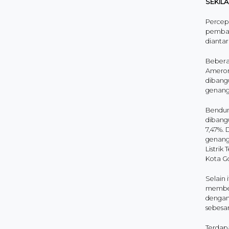
SEKIL
Percep
pemban
dianta
Bebera
Ameror
dibang
genang
Bendun
dibang
7,47%.
genang
Listrik
Kota G
Selain 
memberi
dengan 
sebesa
Terdap