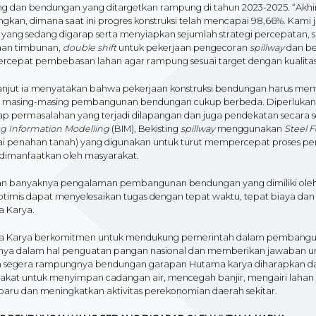
g dan bendungan yang ditargetkan rampung di tahun 2023-2025. “Akhir
gkan, dimana saat ini progres konstruksi telah mencapai 98,66%. K
a yang sedang digarap serta menyiapkan sejumlah strategi percepatan,
aan timbunan,
double shift
untuk pekerjaan pengecoran
spillway
dan be
cepat pembebasan lahan agar rampung sesuai target dengan kualitas ko
anjut ia menyatakan bahwa pekerjaan konstruksi bendungan harus memilik
i masing-masing pembangunan bendungan cukup berbeda. Diperlukan inv
ap permasalahan yang terjadi dilapangan dan juga pendekatan secara s
ng Information Modelling
(BIM), Bekisting
spillway
menggunakan
Steel 
ai penahan tanah) yang digunakan untuk turut mempercepat proses 
 dimanfaatkan oleh masyarakat.
n banyaknya pengalaman pembangunan bendungan yang dimiliki oleh per
timis dapat menyelesaikan tugas dengan tepat waktu, tepat biaya dan t
 Karya.
 Karya berkomitmen untuk mendukung pemerintah dalam pembanguna
nya dalam hal penguatan pangan nasional dan memberikan jawaban untuk 
 segera rampungnya bendungan garapan Hutama karya diharapkan d
akat untuk menyimpan cadangan air, mencegah banjir, mengairi lahan pe
baru dan meningkatkan aktivitas perekonomian daerah sekitar.