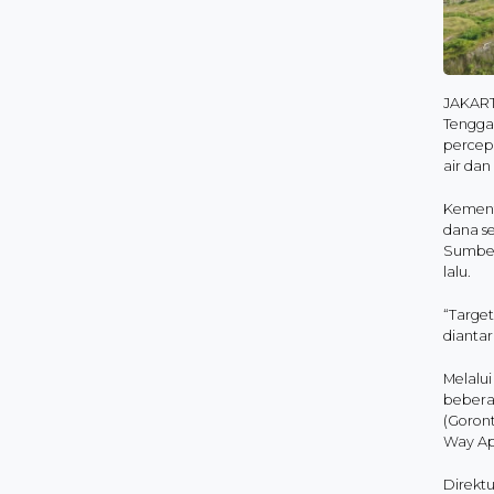
JAKART
Tengga
percep
air dan
Kement
dana se
Sumber
lalu.
“Targe
diantar
Melalu
bebera
(Goron
Way Apu
Direkt