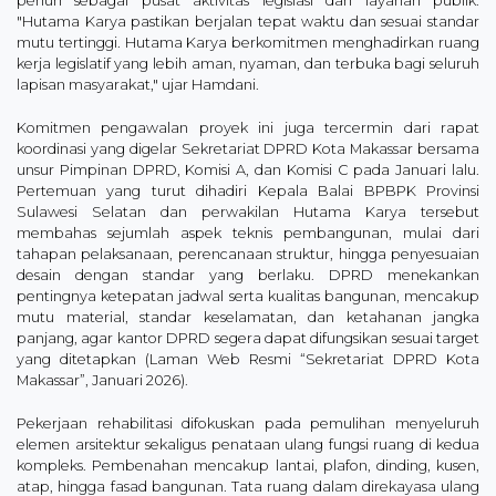
penuh sebagai pusat aktivitas legislasi dan layanan publik.
"Hutama Karya pastikan berjalan tepat waktu dan sesuai standar
mutu tertinggi. Hutama Karya berkomitmen menghadirkan ruang
kerja legislatif yang lebih aman, nyaman, dan terbuka bagi seluruh
lapisan masyarakat," ujar Hamdani.
Komitmen pengawalan proyek ini juga tercermin dari rapat
koordinasi yang digelar Sekretariat DPRD Kota Makassar bersama
unsur Pimpinan DPRD, Komisi A, dan Komisi C pada Januari lalu.
Pertemuan yang turut dihadiri Kepala Balai BPBPK Provinsi
Sulawesi Selatan dan perwakilan Hutama Karya tersebut
membahas sejumlah aspek teknis pembangunan, mulai dari
tahapan pelaksanaan, perencanaan struktur, hingga penyesuaian
desain dengan standar yang berlaku. DPRD menekankan
pentingnya ketepatan jadwal serta kualitas bangunan, mencakup
mutu material, standar keselamatan, dan ketahanan jangka
panjang, agar kantor DPRD segera dapat difungsikan sesuai target
yang ditetapkan (Laman Web Resmi “Sekretariat DPRD Kota
Makassar”, Januari 2026).
Pekerjaan rehabilitasi difokuskan pada pemulihan menyeluruh
elemen arsitektur sekaligus penataan ulang fungsi ruang di kedua
kompleks. Pembenahan mencakup lantai, plafon, dinding, kusen,
atap, hingga fasad bangunan. Tata ruang dalam direkayasa ulang