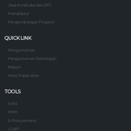
Jasa Konstruksi dan EPC
Manufaktur
Pengembangan Properti
QUICK LINK
Pengumuman
Pengumuman Pelelangan
Report
More Publication
TOOLS
WBS
PPID
E-Procurement
CSIRT