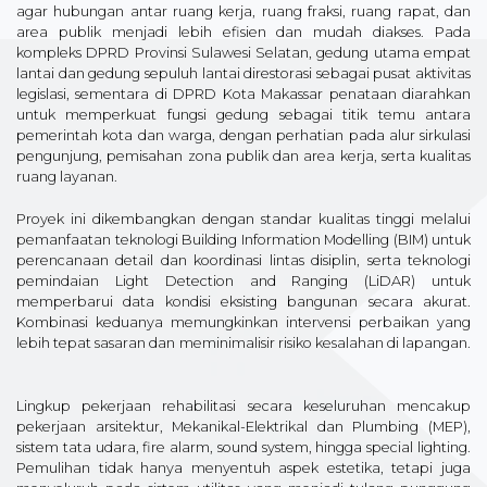
agar hubungan antar ruang kerja, ruang fraksi, ruang rapat, dan
area publik menjadi lebih efisien dan mudah diakses. Pada
kompleks DPRD Provinsi Sulawesi Selatan, gedung utama empat
lantai dan gedung sepuluh lantai direstorasi sebagai pusat aktivitas
legislasi, sementara di DPRD Kota Makassar penataan diarahkan
untuk memperkuat fungsi gedung sebagai titik temu antara
pemerintah kota dan warga, dengan perhatian pada alur sirkulasi
pengunjung, pemisahan zona publik dan area kerja, serta kualitas
ruang layanan.
Proyek ini dikembangkan dengan standar kualitas tinggi melalui
pemanfaatan teknologi Building Information Modelling (BIM) untuk
perencanaan detail dan koordinasi lintas disiplin, serta teknologi
pemindaian Light Detection and Ranging (LiDAR) untuk
memperbarui data kondisi eksisting bangunan secara akurat.
Kombinasi keduanya memungkinkan intervensi perbaikan yang
lebih tepat sasaran dan meminimalisir risiko kesalahan di lapangan.
Lingkup pekerjaan rehabilitasi secara keseluruhan mencakup
pekerjaan arsitektur, Mekanikal-Elektrikal dan Plumbing (MEP),
sistem tata udara, fire alarm, sound system, hingga special lighting.
Pemulihan tidak hanya menyentuh aspek estetika, tetapi juga